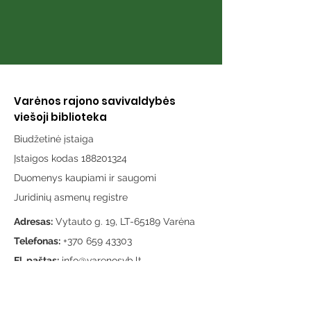
Varėnos rajono savivaldybės
viešoji biblioteka
Biudžetinė įstaiga
Įstaigos kodas 188201324
Duomenys kaupiami ir saugomi
Juridinių asmenų registre
Adresas:
Vytauto g. 19, LT-65189 Varėna
Telefonas:
+370 659 43303
El. paštas:
info@varenosvb.lt
Draugaukime