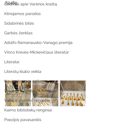
82489
Leidiniai apie Varėnos kraštą
Kilnojamos parodos
Sidabrinės bitės
Garbės ženklas
Adolfo Ramanausko–Vanago premija
Vinco Krėvės-Mickevičiaus literatūr
Literatai
Literatų klubo veikla
Naujos knygos vaikams
Varėnos bibliotekos renginiai
Vaikų ir jaunimo renginiai
Kaimo bibliotekų renginiai
Poezijos pavasarėlis