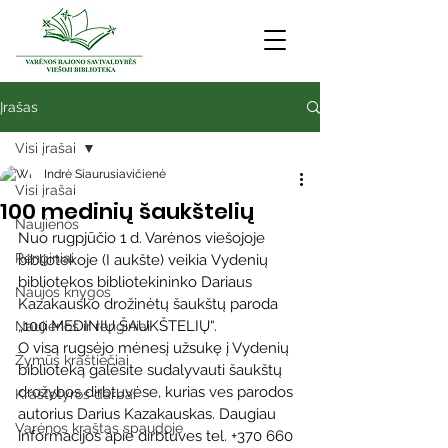
Įrašas
Visi įrašai
Indrė Siaurusiavičienė
Visi įrašai
100 medinių šaukštelių
Naujienos
Nuo rugpjūčio 1 d. Varėnos viešojoje 
Renginiai
bibliotekoje (I aukšte) veikia Vydenių 
bibliotekos bibliotekininko Dariaus 
Naujos knygos
Kazakausko drožinėtų šaukštų paroda 
„100 MEDINIŲ ŠAUKŠTELIŲ“. 
Naujienos ir renginiai
O visą rugsėjo mėnesį užsukę į Vydenių 
Žymūs kraštiečiai
biblioteką galėsite sudalyvauti šaukštų 
drožybos dirbtuvėse, kurias ves parodos 
Kraštotyros darbai
autorius Darius Kazakauskas. Daugiau 
Varėnos kraštas spaudoje
informacijos apie dirbtuves tel. +370 660 