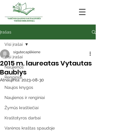
Įrašas
Visi įrašai
sigutecaplikiene
Visi įrašai
2015 m. laureatas Vytautas
Naujienos
Baublys
Renginiai
Atnaujinta:
2023-08-30
Naujos knygos
Naujienos ir renginiai
Žymūs kraštiečiai
Kraštotyros darbai
Varėnos kraštas spaudoje