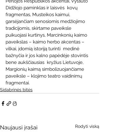
Perlojos Respublikos akcentai, Vytauto 
Didžiojo paminklas ir laisvės  kovų 
fragmentas, Musteikos kaimui, 
garsėjančiam senosiomis medžiojimo  
tradicijomis, skirtame paveiksle 
puikuojasi kurtinys, Marcinkonių kaimo  
paveikslas – kaimo herbo akcentas – 
vilkai, įdomią istoriją turinti  medinė 
bažnyčia ir jos kalno papėdėje stovintis 
bene aukščiausias  kryžius Lietuvoje, 
Margionių kaimą simbolizuojančiame 
paveiksle – klojimo teatro vaidinimų 
fragmentai.
Sidabrinės bitės
Rodyti viską
Naujausi įrašai