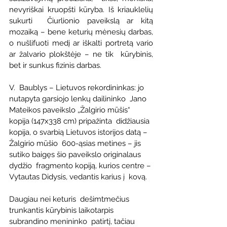
nevyriškai kruopšti kūryba. Iš kriauklelių 
sukurti  Čiurlionio paveikslą ar kitą 
mozaiką – bene keturių mėnesių darbas, 
o nušlifuoti medį ar iškalti portretą vario 
ar žalvario plokštėje – ne tik  kūrybinis, 
bet ir sunkus fizinis darbas.
V.  Baublys – Lietuvos rekordininkas: jo 
nutapyta garsiojo lenkų dailininko  Jano 
Mateikos paveikslo „Žalgirio mūšis“ 
kopija (147x338 cm) pripažinta  didžiausia 
kopija, o svarbią Lietuvos istorijos datą – 
Žalgirio mūšio  600-ąsias metines – jis 
sutiko baigęs šio paveikslo originalaus 
dydžio  fragmento kopiją, kurios centre – 
Vytautas Didysis, vedantis karius į  kovą.
Daugiau nei keturis  dešimtmečius 
trunkantis kūrybinis laikotarpis 
subrandino menininko  patirtį, tačiau 