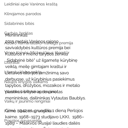
Leidiniai apie Varėnos kraštą
Kilnojamos parodos
Sidabrinės bitės
Garbės ženklas
Menininkas
2015 metais Varėnos rajono  
Adolfo Ramanausko–Vanago premija
savivaldybės kultūros premija bei 
Vinco Krėvės-Mickevičiaus literatūr
Kultūros ir meno tarybos ženklu  
,,Sidabrinė bitė" už ilgametę kūrybinę 
Literatai
veiklą, meilę gimtajam kraštui ir  
Literatų klubo veikla
Lietuvos istorijos įamžinimą savo 
darbuose, už kūrybinius pasiekimus  
Naujos knygos vaikams
tapybos, drožybos, mozaikos ir metalo 
plastikos srityse apdovanotas  
Varėnos bibliotekos renginiai
menininkas, dailininkas Vytautas Baublys.
Vaikų ir jaunimo renginiai
Gimė  1942 m. gruodžio 1 dieną Perlojos 
Kaimo bibliotekų renginiai
kaime. 1968–1973 studijavo LKKI,  1986–
Poezijos pavasarėlis
1989 – Maskvos (Rusija) liaudies dailės 