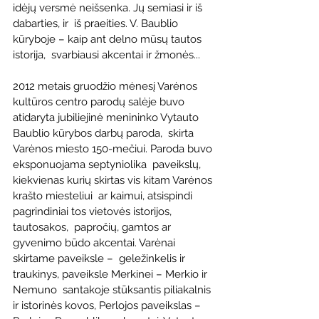
idėjų versmė neišsenka. Jų semiasi ir iš 
dabarties, ir  iš praeities. V. Baublio 
kūryboje – kaip ant delno mūsų tautos 
istorija,  svarbiausi akcentai ir žmonės...
2012 metais gruodžio mėnesį Varėnos 
kultūros centro parodų salėje buvo  
atidaryta jubiliejinė menininko Vytauto 
Baublio kūrybos darbų paroda,  skirta 
Varėnos miesto 150-mečiui. Paroda buvo 
eksponuojama septyniolika  paveikslų, 
kiekvienas kurių skirtas vis kitam Varėnos 
krašto miesteliui  ar kaimui, atsispindi 
pagrindiniai tos vietovės istorijos, 
tautosakos,  papročių, gamtos ar 
gyvenimo būdo akcentai. Varėnai 
skirtame paveiksle –  geležinkelis ir 
traukinys, paveiksle Merkinei – Merkio ir 
Nemuno  santakoje stūksantis piliakalnis 
ir istorinės kovos, Perlojos paveikslas – 