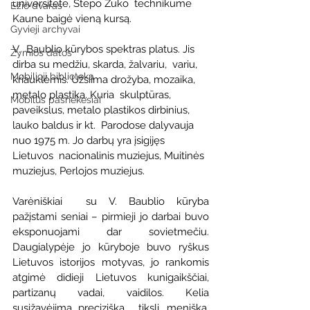
universitete, Stepo Žuko  technikume 
Ežio dvaras
Kaune baigė vieną kursą.
Gyvieji archyvai
V.  Baublio kūrybos spektras platus. Jis 
Žymios datos
dirba su medžiu, skarda, žalvariu,  variu, 
Mobilioji biblioteka
kriauklėmis. Užsiima drožyba, mozaika, 
metalo plastika. Kuria  skulptūras, 
Mobilūs pašnekesiai
paveikslus, metalo plastikos dirbinius, 
lauko baldus ir kt.  Parodose dalyvauja 
nuo 1975 m. Jo darbų yra įsigijęs 
Lietuvos  nacionalinis muziejus, Muitinės 
muziejus, Perlojos muziejus.
Varėniškiai  su V. Baublio kūryba 
pažįstami seniai – pirmieji jo darbai buvo  
eksponuojami dar sovietmečiu. 
Daugialypėje jo kūryboje buvo ryškus  
Lietuvos istorijos motyvas, jo rankomis 
atgimė didieji Lietuvos kunigaikščiai, 
partizanų vadai, vaidilos. Kelia 
susižavėjimą preciziška,  tiksli, meniška, 