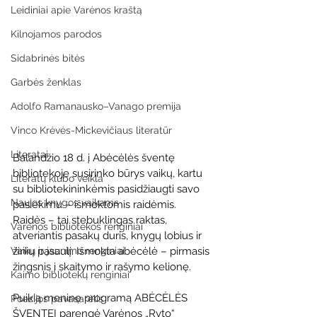
Leidiniai apie Varėnos kraštą
Kilnojamos parodos
Sidabrinės bitės
Garbės ženklas
Adolfo Ramanausko–Vanago premija
Vinco Krėvės-Mickevičiaus literatūr
Literatai
Balandžio 18 d. į Abėcėlės šventę 
bibliotekoje susirinko būrys vaikų, kartu 
Literatų klubo veikla
su bibliotekininkėmis pasidžiaugti savo 
Naujos knygos vaikams
pasiekimu – išmoktomis raidėmis. 
Raidės – tai stebuklingas raktas, 
Varėnos bibliotekos renginiai
atveriantis pasakų duris, knygų lobius ir 
Vaikų ir jaunimo renginiai
žinių pasaulį. Išmokta abėcėlė – pirmasis 
žingsnis į skaitymo ir rašymo kelionę.
Kaimo bibliotekų renginiai
Puikią meninę programą ABĖCĖLĖS 
Poezijos pavasarėlis
ŠVENTEI parengė Varėnos „Ryto“ 