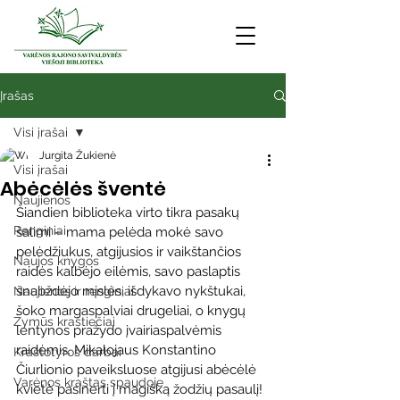
Įrašas
Visi įrašai
Jurgita Žukienė
Visi įrašai
Abėcėlės šventė
Naujienos
Šiandien biblioteka virto tikra pasakų 
Renginiai
šalimi – mama pelėda mokė savo 
pelėdžiukus, atgijusios ir vaikštančios 
Naujos knygos
raidės kalbėjo eilėmis, savo paslaptis 
šnabždėjo mįslės, išdykavo nykštukai, 
Naujienos ir renginiai
šoko margaspalviai drugeliai, o knygų 
Žymūs kraštiečiai
lentynos pražydo įvairiaspalvėmis 
raidėmis. Mikalojaus Konstantino 
Kraštotyros darbai
Čiurlionio paveiksluose atgijusi abėcėlė 
Varėnos kraštas spaudoje
kvietė pasinerti į magišką žodžių pasaulį!