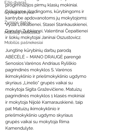
Ežio dvaras
progimnazijos pirmų klasių mokiniai. 
Dėkojame išradingoms, kūrybingoms ir 
Gyvieji archyvai
kantrybe apdovanotoms jų mokytojoms: 
Žymios datos
Vydai Leikaitienei, Stasei Stankauskienei, 
Danutei Zubkienei, Valentinai Čepaitienei 
Mobilioji biblioteka
ir šokių mokytojai Janinai Oszustovicz.
Mobilūs pašnekesiai
Jungtinę kūrybinių darbų parodą 
ABĖCĖLĖ – MANO DRAUGĖ parengė 
Senosios Varėnos Andriaus Ryliškio 
pagrindinės mokyklos S. Varėnos 
ikimokyklinio ir priešmokyklinio ugdymo 
skyriaus „Linelio“ grupės vaikai su 
mokytoja Sigita Graževičiene, Matuizų 
pagrindinės mokyklos 1 klasės mokiniai 
ir mokytoja Nijolė Kamarauskienė, taip 
pat Matuizų ikimokyklinio ir 
priešmokyklinio ugdymo skyriaus 
grupės vaikai su mokytoja Rima 
Kamendulyte.