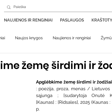
NAUJIENOS IR RENGINIAI
PASLAUGOS
KRAŠTOT
iai
Naujos knygos
Naujienos ir renginiai
Žymūs
s kraštas spaudoje
Leidiniai apie Varėnos kraštą
Ki
me žemę širdimi ir žo
enklas
Adolfo Ramanausko–Vanago premija
Apglėbkime žemę širdimi ir žodžia
: poezija, proza, menas / Lietuvos 
sąjunga ; [sudarytoja Onutė Ku
ratūr
Literatai
Literatų klubo veikla
Naujos kny
[Kaunas] : [Ridsales], 2025 (Kaunas : 
p. 