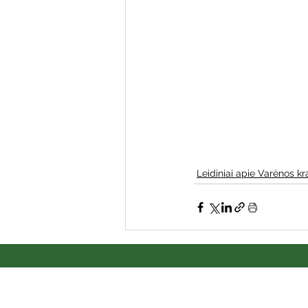
Varėnos bibliotekos renginiai
Poezijos pavasarėlis
Ežio
Mobilūs pašnekesiai
Leidiniai apie Varėnos kr