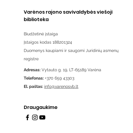
Varėnos rajono savivaldybės viešoji
biblioteka
Biudžetinė įstaiga
Įstaigos kodas 188201324
Duomenys kaupiami ir saugomi Juridinių asmenų
registre
Adresas:
Vytauto g. 19, LT-65189 Varėna
Telefonas:
+370 659 43303
El. paštas:
info@varenosvb.lt
Draugaukime