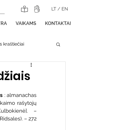
LT
/
EN
YRA
VAIKAMS
KONTAKTAI
 kraštiečiai
lnojamos parodos
džiais
is
 : almanachas 
kaimo rašytojų 
lbokienė]. – 
gos vaikams
Ridsales). – 272 