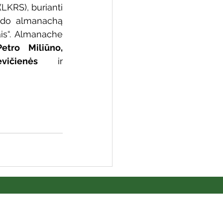
LKRS), burianti 
eido almanachą 
is“. Almanache 
Petro Miliūno, 
 biblioteka
vičienės
 ir 