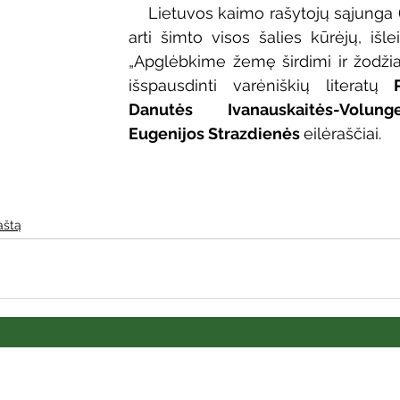
    Lietuvos kaimo rašytojų sąjunga (
Vaikų ir jaunimo renginiai
Kaimo bibliotekų renginiai
arti šimto visos šalies kūrėjų, išl
„Apglėbkime žemę širdimi ir žodžia
išspausdinti varėniškių literatų 
 dvaras
Gyvieji archyvai
Žymios datos
Mobilioji
Danutės Ivanauskaitės-Volunge
Eugenijos Strazdienės 
eilėraščiai. 
aštą