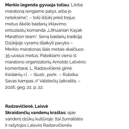
Merkio legenda gyvuoja toliau
: [„Arba 
maratoną rengiame patys, arba jo 
neteksime“, – tokį iššūkį prieš trejus 
metus iškėlė baidarių irklavimo 
entuziastų komanda „Lithuanian Kayak 
Marathon team“. Seną baidarių tradiciją 
Dzūkijoje vyrams išlaikyti pavyko – 
Merkio maratonas šiais metais skaičiuos 
35-uosius metus. Pateikiami vieno iš 
maratono organizatorių Arnoldo Latvėno 
komentarai. L. Radzevičienė gimė 
Kėdainių r.] . – Iliustr., portr.. – Rubrika: 
Savas kampas // Valstiečių laikraštis. – 
2026, geg. 22, p. 22.
Radzevičienė, Laisvė
Skraidančių vandenų kraštas: 
apie 
vandenį dzūkų kultūroje: [tai žurnalistės 
ir rašytojos Laisvės Radzevičienės 