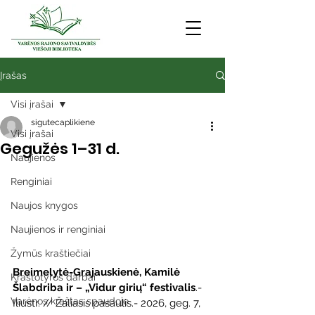
Įrašas
Visi įrašai
sigutecaplikiene
Visi įrašai
Gegužės 1–31 d.
Naujienos
Renginiai
Naujos knygos
Naujienos ir renginiai
Žymūs kraštiečiai
Breimelytė-Grajauskienė, Kamilė
Kraštotyros darbai
Šlabdriba ir – „Vidur girių“ festivalis
.- 
Varėnos kraštas spaudoje
Iliustr. // Žaliasis pasaulis.- 2026, geg. 7, 