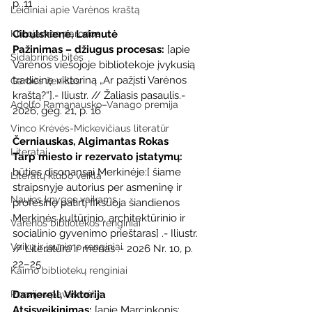
p. 11
Leidiniai apie Varėnos kraštą
Kilnojamos parodos
Cibulskienė, Laimutė
Pažinimas – džiugus procesas: 
[apie 
Sidabrinės bitės
Varėnos viešojoje bibliotekoje įvykusią 
tradicinę viktoriną „Ar pažįsti Varėnos 
Garbės ženklas
kraštą?“].- Iliustr. // Žaliasis pasaulis.- 
Adolfo Ramanausko–Vanago premija
2026, geg. 21, p. 16
Vinco Krėvės-Mickevičiaus literatūr
Černiauskas, Algimantas Rokas
Literatai
Tarp miesto ir rezervato įstatymų: 
būties disonansai Merkinėje:[ šiame 
Literatų klubo veikla
straipsnyje autorius per asmeninę ir 
Naujos knygos vaikams
profesinę patirtį fiksuoja šiandienos 
Merkinės kultūrinio, architektūrinio ir 
Varėnos bibliotekos renginiai
socialinio gyvenimo prieštaras] .- Iliustr. 
Vaikų ir jaunimo renginiai
// Literatūra ir menas .- 2026 Nr. 10, p. 
22–25
Kaimo bibliotekų renginiai
Poezijos pavasarėlis
Damerell, Viktorija
Atsisveikinimas: 
[apie Marcinkonis; 