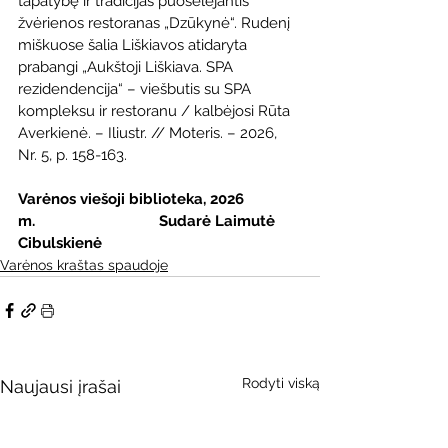
tapatybę ir tradicijas puoselėjantis 
žvėrienos restoranas „Dzūkynė“. Rudenį 
miškuose šalia Liškiavos atidaryta 
prabangi „Aukštoji Liškiava. SPA 
rezidendencija“ – viešbutis su SPA 
kompleksu ir restoranu / kalbėjosi Rūta 
Averkienė. – Iliustr. // Moteris. – 2026, 
Nr. 5, p. 158-163.
Varėnos viešoji biblioteka, 2026 
m.                               Sudarė Laimutė 
Cibulskienė
Varėnos kraštas spaudoje
Rodyti viską
Naujausi įrašai