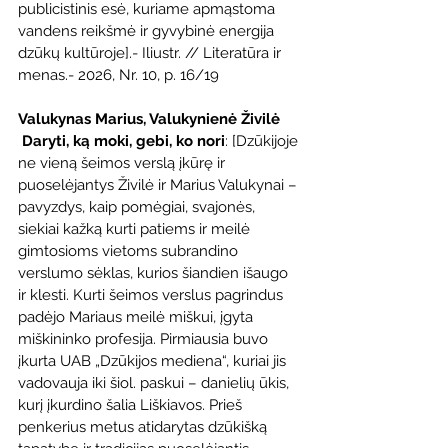
publicistinis esė, kuriame apmąstoma 
vandens reikšmė ir gyvybinė energija 
dzūkų kultūroje].- Iliustr. // Literatūra ir 
menas.- 2026, Nr. 10, p. 16/19
Valukynas Marius, Valukynienė Živilė
Daryti, ką moki, gebi, ko nori
: [Dzūkijoje 
ne vieną šeimos verslą įkūrę ir 
puoselėjantys Živilė ir Marius Valukynai – 
pavyzdys, kaip pomėgiai, svajonės, 
siekiai kažką kurti patiems ir meilė 
gimtosioms vietoms subrandino 
verslumo sėklas, kurios šiandien išaugo 
ir klesti. Kurti šeimos verslus pagrindus 
padėjo Mariaus meilė miškui, įgyta 
miškininko profesija. Pirmiausia buvo 
įkurta UAB „Dzūkijos mediena“, kuriai jis 
vadovauja iki šiol. paskui – danielių ūkis, 
kurį įkurdino šalia Liškiavos. Prieš 
penkerius metus atidarytas dzūkišką 