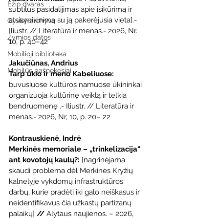
Ežio dvaras
subtilus pasidalijimas apie įsikūrimą ir 
atsisveikinimą su ją pakerėjusia vieta].- 
Gyvieji archyvai
Iliustr. // Literatūra ir menas.- 2026, Nr. 
Žymios datos
10, p. 40–42
Mobilioji biblioteka
Jakučiūnas, Andrius
Mobilūs pašnekesiai
Tarp ūkio ir meno Kabeliuose: 
buvusiuose kultūros namuose ūkininkai 
organizuoja kultūrinę veiklą ir telkia 
bendruomenę .- Iliustr. // Literatūra ir 
menas.- 2026, Nr, 10, p. 20– 22
Kontrauskienė, Indrė
Merkinės memoriale – „trinkelizacija“ 
ant kovotojų kaulų?: 
[nagrinėjama 
skaudi problema dėl Merkinės Kryžių 
kalnelyje vykdomų infrastruktūros 
darbų, kurie pradėti iki galo neiškasus ir 
neidentifikavus čia užkastų partizanų 
palaikų] 
// 
Alytaus naujienos. – 2026, 