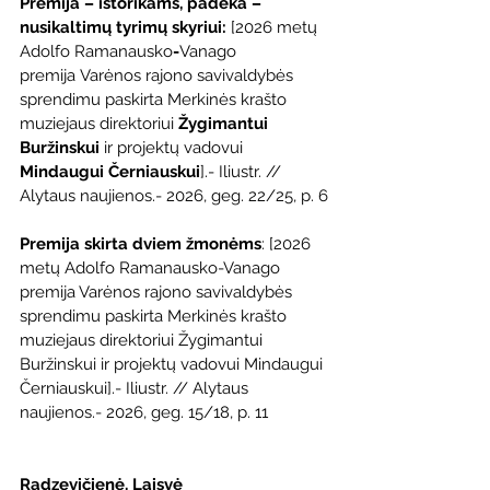
Premija – istorikams, padėka – 
nusikaltimų tyrimų skyriui: 
[2026 metų 
Adolfo Ramanausko
-
Vanago 
premija Varėnos rajono savivaldybės 
sprendimu paskirta Merkinės krašto 
muziejaus direktoriui 
Žygimantui 
Buržinskui
 ir projektų vadovui 
Mindaugui Černiauskui
].- Iliustr. // 
Alytaus naujienos.- 2026, geg. 22/25, p. 6
Premija skirta dviem žmonėms
: [2026 
metų Adolfo Ramanausko-Vanago 
premija Varėnos rajono savivaldybės 
sprendimu paskirta Merkinės krašto 
muziejaus direktoriui Žygimantui 
Buržinskui ir projektų vadovui Mindaugui 
Černiauskui].- Iliustr. // Alytaus 
naujienos.- 2026, geg. 15/18, p. 11
Radzevičienė, Laisvė