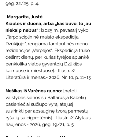
geg. 22/25, p. 4.
Margarita, Justė
Kiaulės ir duona, arba „kas buvo, to jau 
niekaip nebus“: 
[2025 m. pavasarį vyko 
„Tarpdisciplininė maisto ekspedicija 
Dzūkijoje“, rengiama tarptautinės meno 
rezidencijos „Verpėjos“. Ekspedicija truko 
dešimt dienų, per kurias tyrėjos aplankė 
penkiolika vietos gyventojų Dzūkijos 
kaimuose ir miestuose].- Iliustr. // 
Literatūra ir menas.- 2026, Nr. 10, p. 11–15
Nešikas iš Varėnos rajono: 
[netoli 
valstybės sienos su Baltarusija Kabelių 
pasieniečiai sučiupo vyrą, atėjusį 
susirinkti per apsauginę tvorą permestų 
ryšulių su cigaretėmis].- Iliustr. // Alytaus 
naujienos.- 2026, geg. 19/21, p. 5