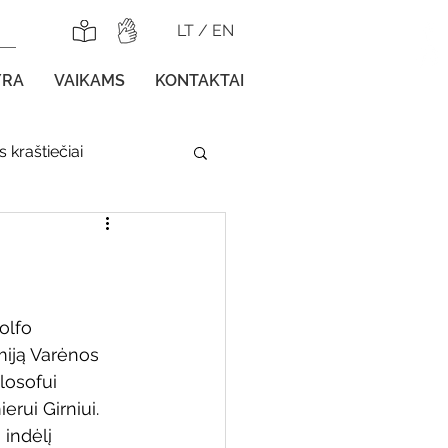
LT
/
EN
YRA
VAIKAMS
KONTAKTAI
 kraštiečiai
lnojamos parodos
olfo 
ją Varėnos 
losofui 
gos vaikams
erui Girniui. 
 indėlį 