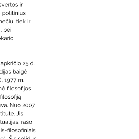
vertos ir 
politinius 
ečiu, tiek ir 
 bei 
 biblioteka
kario 
apkričio 25 d. 
dijas baigė 
), 1977 m. 
 filosofijos 
losofiją 
tuva. Nuo 2007 
itute. Jis 
ualijas, rašo 
s-filosofiniais 
“.  Šis solidus 