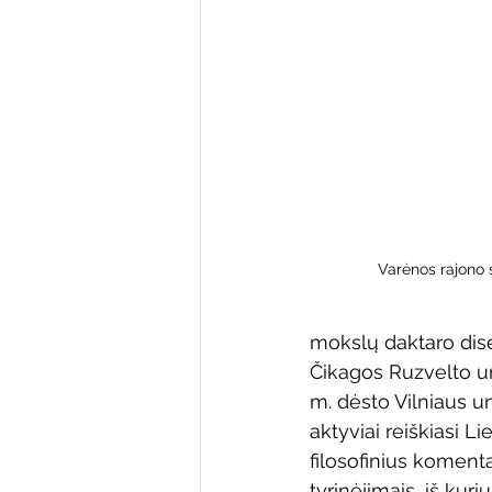
Varėnos bibliotekos renginiai
Poezijos pavasarėlis
Ežio
Mobilūs pašnekesiai
Varėnos rajono 
mokslų daktaro diser
Čikagos Ruzvelto un
m. dėsto Vilniaus uni
aktyviai reiškiasi 
filosofinius komentar
tyrinėjimais, iš kur