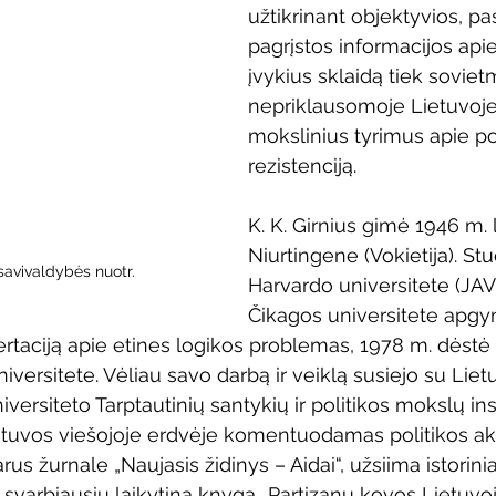
užtikrinant objektyvios, pas
Vaikų ir jaunimo renginiai
Kaimo bibliotekų renginiai
pagrįstos informacijos apie 
įvykius sklaidą tiek sovietm
nepriklausomoje Lietuvoje,
 dvaras
Gyvieji archyvai
Žymios datos
Mobilioji
mokslinius tyrimus apie po
rezistenciją.
K. K. Girnius gimė 1946 m. l
Niurtingene (Vokietija). Stu
savivaldybės nuotr.
Harvardo universitete (JAV
Čikagos universitete apgynė
taciją apie etines logikos problemas, 1978 m. dėstė fi
iversitete. Vėliau savo darbą ir veiklą susiejo su Lie
versiteto Tarptautinių santykių ir politikos mokslų inst
Lietuvos viešojoje erdvėje komentuodamas politikos akt
us žurnale „Naujasis židinys – Aidai“, užsiima istoriniai
ių svarbiausiu laikytina knyga „Partizanų kovos Lietuvoje