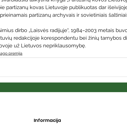
ie partizanų kovas Lietuvoje publikuotas dar išeivijoj
rieinamais partizanų archyvais ir sovietiniais šaltiniai
rnius dirbo „Laisvės radijuje“, 1984–2003 metais buvo
etuvių redakcijoje korespondentu bei žinių tarnybos di
kovoje už Lietuvos nepriklausomybę. 
ago premija
Informacija