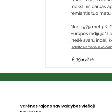
mokslinis darbas ap
remiantis tuo metu p
Nuo 1979 metų K. Gi
Europos radijuje“ li
įnešė svarų indėlį 
Adolfo Ramanausko–Van
Varėnos rajono savivaldybės viešoji