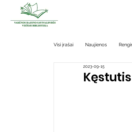
Visi įrašai
Naujienos
Rengin
2023-09-15
Kraštotyros darbai
Varėno
Kęstutis
Sidabrinės bitės
Garbės ž
Vinco Krėvės-Mickevičiaus lite