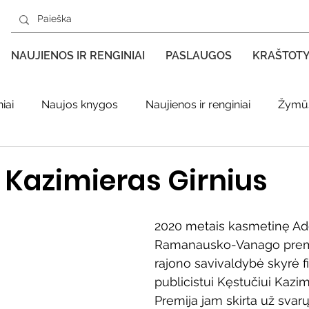
NAUJIENOS IR RENGINIAI
PASLAUGOS
KRAŠTOT
iai
Naujos knygos
Naujienos ir renginiai
Žymūs
s kraštas spaudoje
Leidiniai apie Varėnos kraštą
Ki
 Kazimieras Girnius
enklas
Adolfo Ramanausko–Vanago premija
2020 metais kasmetinę Ad
Ramanausko-Vanago premi
rajono savivaldybė skyrė fi
ratūr
Literatai
Literatų klubo veikla
Naujos kny
publicistui Kęstučiui Kazimi
Premija jam skirta už svarų