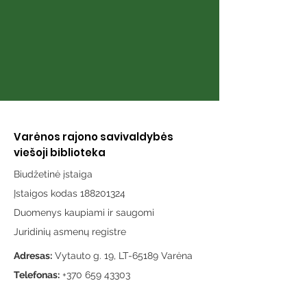
Varėnos rajono savivaldybės
viešoji biblioteka
Biudžetinė įstaiga
Įstaigos kodas 188201324
Duomenys kaupiami ir saugomi
Juridinių asmenų registre
Adresas:
Vytauto g. 19, LT-65189 Varėna
Telefonas:
+370 659 43303
El. paštas:
info@varenosvb.lt