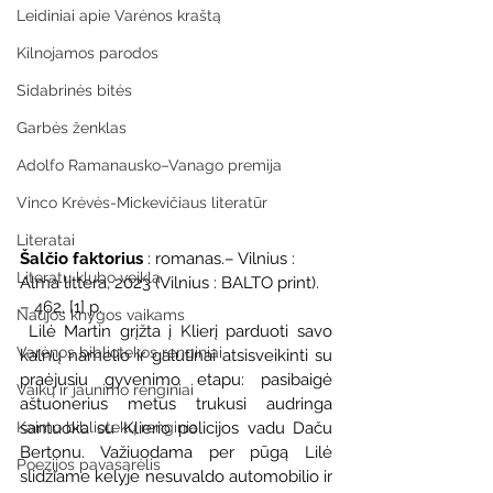
Leidiniai apie Varėnos kraštą
Kilnojamos parodos
Sidabrinės bitės
Garbės ženklas
Adolfo Ramanausko–Vanago premija
Vinco Krėvės-Mickevičiaus literatūr
Literatai
Šalčio faktorius
 : romanas.– Vilnius : 
Literatų klubo veikla
Alma littera, 2023 (Vilnius : BALTO print). 
– 462, [1] p.
Naujos knygos vaikams
 Lilė Martin grįžta į Klierį parduoti savo 
Varėnos bibliotekos renginiai
kalnų namelio ir galutinai atsisveikinti su 
praėjusiu gyvenimo etapu: pasibaigė 
Vaikų ir jaunimo renginiai
aštuonerius metus trukusi audringa 
santuoka su Klierio policijos vadu Daču 
Kaimo bibliotekų renginiai
Bertonu. Važiuodama per pūgą Lilė 
Poezijos pavasarėlis
slidžiame kelyje nesuvaldo automobilio ir 