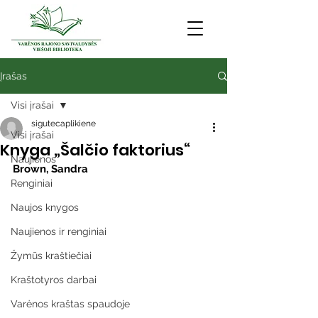
Įrašas
Visi įrašai
sigutecaplikiene
Visi įrašai
Knyga „Šalčio faktorius“
Naujienos
Brown, Sandra
Renginiai
Naujos knygos
Naujienos ir renginiai
Žymūs kraštiečiai
Kraštotyros darbai
Varėnos kraštas spaudoje