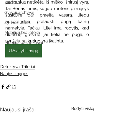
partrenkia netikėtai iš miško išnirusį vyrą. 
Ežio dvaras
Tai Benas Tirnis, su juo moteris pirmąsyk 
Gyvieji archyvai
susidūrė dar praeitą vasarą. Jiedu 
nusprendžia pralaukti pūgą kalnų 
Žymios datos
namelyje. Tačiau Lilei ima rodytis, kad 
Mobilioji biblioteka
didesnę grėsmę jai kelia ne pūga, o 
vyriškis, su kuriuo yra įkalinta.
Mobilūs pašnekesiai
Užsakyti knygą
Detektyvai
Trileriai
Naujos knygos
Rodyti viską
Naujausi įrašai