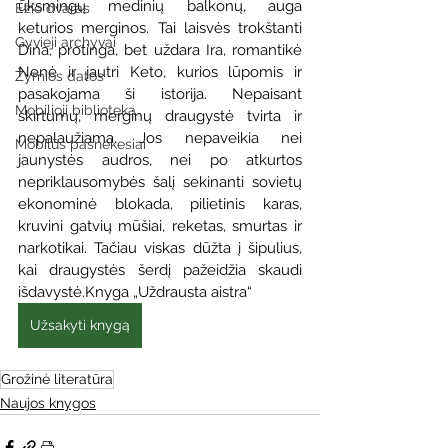
ūksmingų medinių balkonų, auga 
Ežio dvaras
keturios merginos. Tai laisvės trokštanti 
Gyvieji archyvai
Dina, protinga, bet uždara Ira, romantikė 
Nenė ir jautri Keto, kurios lūpomis ir 
Žymios datos
pasakojama ši istorija. Nepaisant 
Mobilioji biblioteka
skirtumų, merginų draugystė tvirta ir 
nepalaužiama. Jos nepaveikia nei 
Mobilūs pašnekesiai
jaunystės audros, nei po atkurtos 
nepriklausomybės šalį sekinanti sovietų 
ekonominė blokada, pilietinis karas, 
kruvini gatvių mūšiai, reketas, smurtas ir 
narkotikai. Tačiau viskas dūžta į šipulius, 
kai draugystės šerdį pažeidžia skaudi 
išdavystė.Knyga „Uždrausta aistra“
Užsakyti knygą
Grožinė literatūra
Naujos knygos