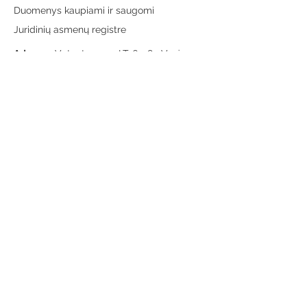
Duomenys kaupiami ir saugomi
Juridinių asmenų registre
Adresas:
Vytauto g. 19, LT-65189 Varėna
Telefonas:
+370 659 43303
El. paštas:
info@varenosvb.lt
Draugaukime
Informacija
Apie mus
Administracinė informacija
Teisinė informacija
Korupcijos prevencija
Atviri duomenys