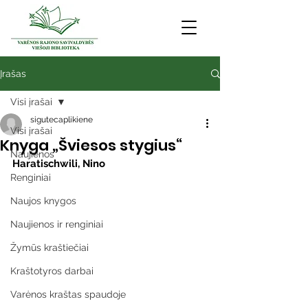
Įrašas
Visi įrašai
sigutecaplikiene
Visi įrašai
Knyga „Šviesos stygius“
Naujienos
Haratischwili, Nino
Renginiai
Naujos knygos
Naujienos ir renginiai
Žymūs kraštiečiai
Kraštotyros darbai
Varėnos kraštas spaudoje