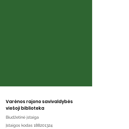
Knyga „Širdies
Knyga „Atmint
puslapiai“
karai“
Varėnos rajono savivaldybės
viešoji biblioteka
Biudžetinė įstaiga
Įstaigos kodas 188201324