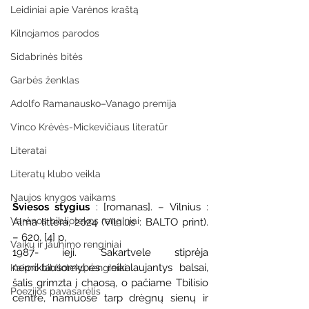
Leidiniai apie Varėnos kraštą
Kilnojamos parodos
Sidabrinės bitės
Garbės ženklas
Adolfo Ramanausko–Vanago premija
Vinco Krėvės-Mickevičiaus literatūr
Literatai
Literatų klubo veikla
Naujos knygos vaikams
Šviesos stygius
 : [romanas]. – Vilnius : 
Varėnos bibliotekos renginiai
Alma littera, 2024 (Vilnius : BALTO print). 
– 620, [4] p.
Vaikų ir jaunimo renginiai
1987- ieji. Sakartvele stiprėja 
nepriklausomybės reikalaujantys balsai, 
Kaimo bibliotekų renginiai
šalis grimzta į chaosą, o pačiame Tbilisio 
Poezijos pavasarėlis
centre, namuose tarp drėgnų sienų ir 