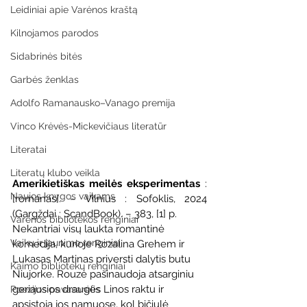
Leidiniai apie Varėnos kraštą
Kilnojamos parodos
Sidabrinės bitės
Garbės ženklas
Adolfo Ramanausko–Vanago premija
Vinco Krėvės-Mickevičiaus literatūr
Literatai
Literatų klubo veikla
Amerikietiškas meilės eksperimentas
 : 
Naujos knygos vaikams
[romanas]. – Vilnius : Sofoklis, 2024 
(Gargždai : ScandBook). – 383, [1] p.
Varėnos bibliotekos renginiai
Nekantriai visų laukta romantinė 
Vaikų ir jaunimo renginiai
komedija, kurioje Rozalina Grehem ir 
Lukasas Martinas priversti dalytis butu 
Kaimo bibliotekų renginiai
Niujorke. Rouzė pasinaudoja atsarginiu 
geriausios draugės Linos raktu ir 
Poezijos pavasarėlis
apsistoja jos namuose, kol bičiulė 