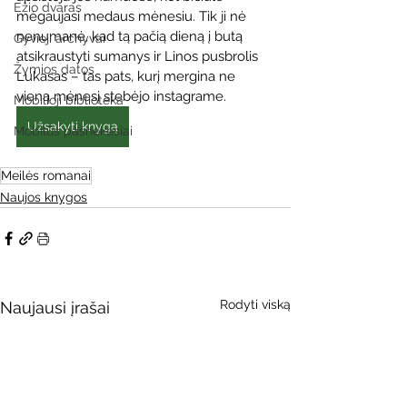
Ežio dvaras
mėgaujasi medaus mėnesiu. Tik ji nė 
nenumanė, kad tą pačią dieną į butą 
Gyvieji archyvai
atsikraustyti sumanys ir Linos pusbrolis 
Žymios datos
Lukasas – tas pats, kurį mergina ne 
vieną mėnesį stebėjo instagrame.
Mobilioji biblioteka
Užsakyti knygą
Mobilūs pašnekesiai
Meilės romanai
Naujos knygos
Rodyti viską
Naujausi įrašai