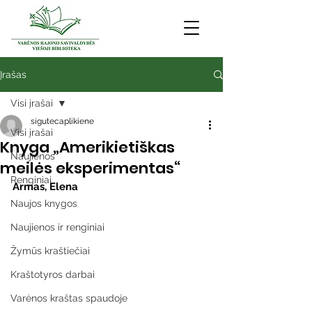
Įrašas
Visi įrašai
sigutecaplikiene
Visi įrašai
Knyga „Amerikietiškas
Naujienos
meilės eksperimentas“
Renginiai
Armas, Elena
Naujos knygos
Naujienos ir renginiai
Žymūs kraštiečiai
Kraštotyros darbai
Varėnos kraštas spaudoje