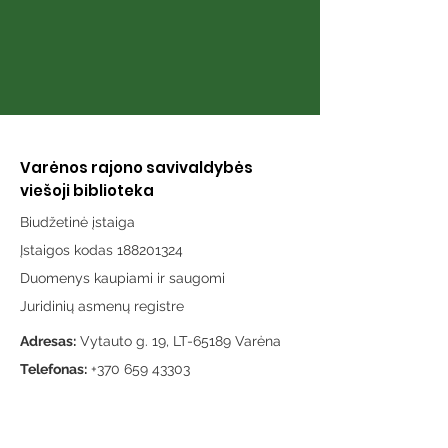
Varėnos rajono savivaldybės
viešoji biblioteka
Biudžetinė įstaiga
Įstaigos kodas 188201324
Duomenys kaupiami ir saugomi
Juridinių asmenų registre
Adresas:
Vytauto g. 19, LT-65189 Varėna
Telefonas:
+370 659 43303
El. paštas:
info@varenosvb.lt
Draugaukime