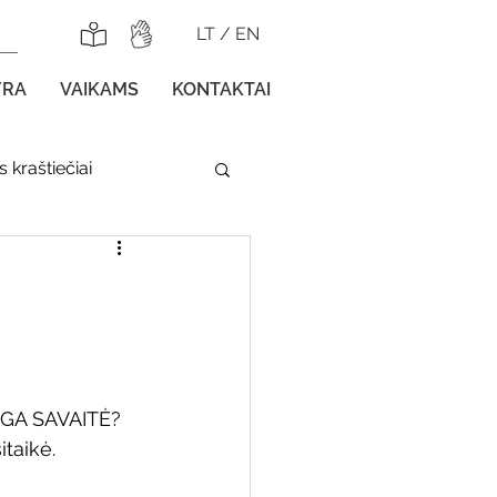
LT
/
EN
YRA
VAIKAMS
KONTAKTAI
 kraštiečiai
lnojamos parodos
OGA SAVAITĖ?
gos vaikams
itaikė.