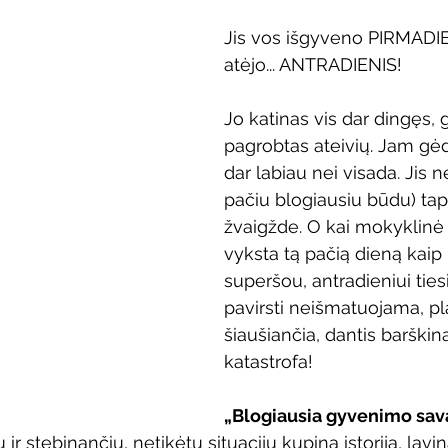
Vaikų ir jaunimo renginiai
Kaimo bibliotekų renginiai
Jis vos išgyveno PIRMADIE
atėjo... ANTRADIENIS!
 dvaras
Gyvieji archyvai
Žymios datos
Mobilioji
Jo katinas vis dar dingęs, g
pagrobtas ateivių. Jam gėd
dar labiau nei visada. Jis net
pačiu blogiausiu būdu) tap
žvaigžde. O kai mokyklinė 
vyksta tą pačią dieną kaip 
superšou, antradieniui tie
pavirsti neišmatuojama, p
šiaušiančia, dantis barškin
katastrofa!
„Blogiausia gyvenimo sava
ų ir stebinančių, netikėtų situacijų kupina istorija, lav