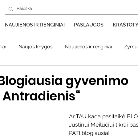
NAUJIENOS IR RENGINIAI
PASLAUGOS
KRAŠTOT
iai
Naujos knygos
Naujienos ir renginiai
Žymūs
s kraštas spaudoje
Leidiniai apie Varėnos kraštą
Ki
Blogiausia gyvenimo
 Antradienis“
enklas
Adolfo Ramanausko–Vanago premija
Ar TAU kada pasitaikė BL
ratūr
Literatai
Literatų klubo veikla
Naujos kny
Justinui Meilučiui tikrai pas
PATI blogiausia!