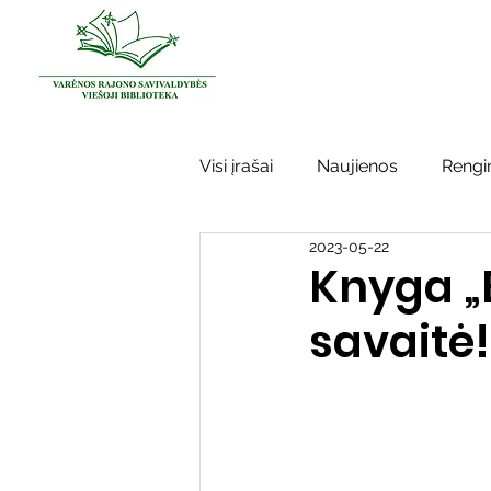
Visi įrašai
Naujienos
Rengin
2023-05-22
Kraštotyros darbai
Varėno
Knyga „
savaitė!
Sidabrinės bitės
Garbės ž
Vinco Krėvės-Mickevičiaus lite