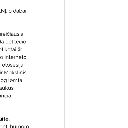
NĮ, o dabar 
 biblioteka
reičiausiai 
a dėl tėčio 
ikėtai (ir 
o interneto 
fotosesija 
ir Mokslinis 
siog lemta 
laukus 
ančia 
itė. 
inanti humoro 