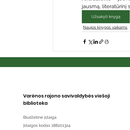
jausmą, literatūrinį
Užsakyti knygą
Naujos knygos vaikams
Varėnos rajono savivaldybės viešoji
biblioteka
Biudžetinė įstaiga
Įstaigos kodas 188201324