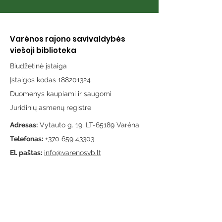
Varėnos rajono savivaldybės
viešoji biblioteka
Biudžetinė įstaiga
Įstaigos kodas 188201324
Duomenys kaupiami ir saugomi
Juridinių asmenų registre
Adresas:
Vytauto g. 19, LT-65189 Varėna
Telefonas:
+370 659 43303
El. paštas:
info@varenosvb.lt
Draugaukime