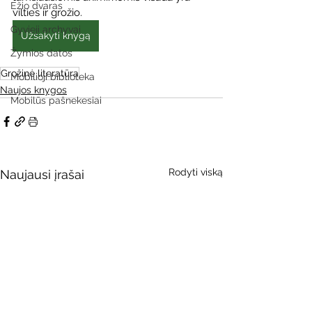
Ežio dvaras
vilties ir grožio.
Gyvieji archyvai
Užsakyti knygą
Žymios datos
Grožinė literatūra
Mobilioji biblioteka
Naujos knygos
Mobilūs pašnekesiai
Rodyti viską
Naujausi įrašai