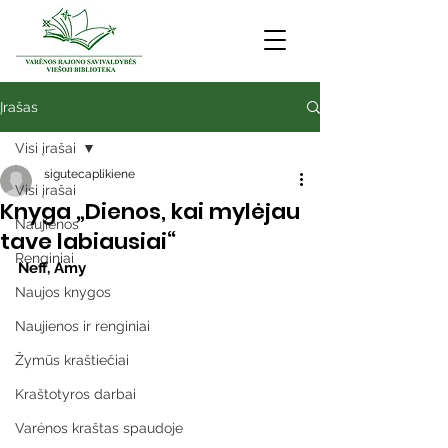
Įrašas
Visi įrašai
sigutecaplikiene
Visi įrašai
Knyga „Dienos, kai mylėjau
Naujienos
tave labiausiai“
Renginiai
Neff, Amy
Naujos knygos
Naujienos ir renginiai
Žymūs kraštiečiai
Kraštotyros darbai
Varėnos kraštas spaudoje