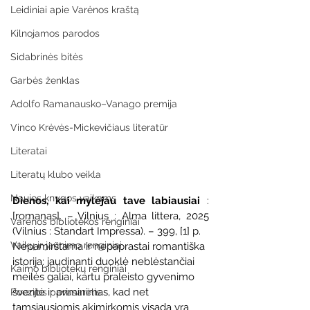
Leidiniai apie Varėnos kraštą
Kilnojamos parodos
Sidabrinės bitės
Garbės ženklas
Adolfo Ramanausko–Vanago premija
Vinco Krėvės-Mickevičiaus literatūr
Literatai
Literatų klubo veikla
Naujos knygos vaikams
Dienos, kai mylėjau tave labiausiai 
: 
[romanas]. – Vilnius : Alma littera, 2025 
Varėnos bibliotekos renginiai
(Vilnius : Standart Impressa). – 399, [1] p.
Vaikų ir jaunimo renginiai
Nepamirštama ir nepaprastai romantiška 
istorija: jaudinanti duoklė neblėstančiai 
Kaimo bibliotekų renginiai
meilės galiai, kartu praleisto gyvenimo 
šventė ir priminimas, kad net 
Poezijos pavasarėlis
tamsiausiomis akimirkomis visada yra 