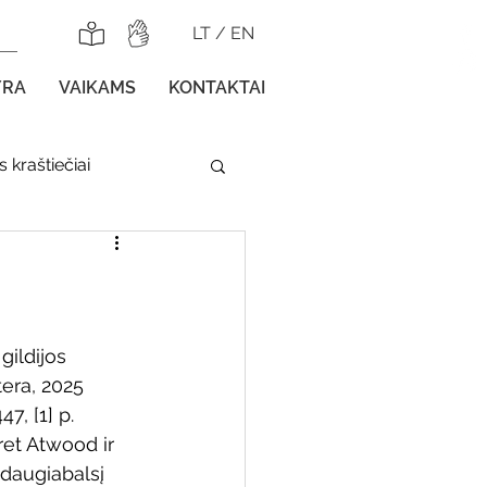
LT
/
EN
YRA
VAIKAMS
KONTAKTAI
 kraštiečiai
lnojamos parodos
gildijos 
tera, 2025 
7, [1] p.
gos vaikams
ret Atwood ir 
daugiabalsį 