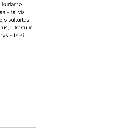
, kuriame 
 – tai vis 
tojo sukurtas 
us, o kartu ir 
 biblioteka
ys – tarsi 