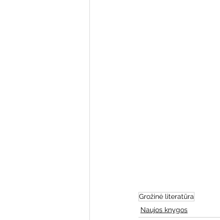
Varėnos bibliotekos renginiai
Poezijos pavasarėlis
Ežio
Mobilūs pašnekesiai
Grožinė literatūra
Naujos knygos