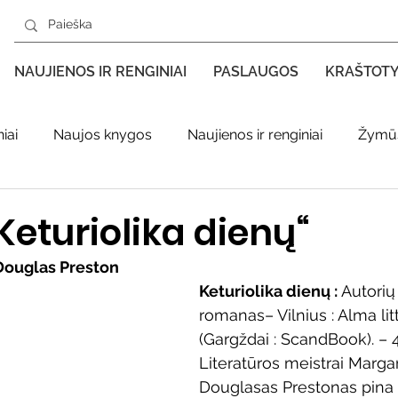
NAUJIENOS IR RENGINIAI
PASLAUGOS
KRAŠTOT
iai
Naujos knygos
Naujienos ir renginiai
Žymūs
s kraštas spaudoje
Leidiniai apie Varėnos kraštą
Ki
eturiolika dienų“
Douglas Preston
enklas
Adolfo Ramanausko–Vanago premija
Keturiolika dienų : 
Autorių 
romanas– Vilnius : Alma lit
(Gargždai : ScandBook). – 44
ratūr
Literatai
Literatų klubo veikla
Naujos kny
Literatūros meistrai Marga
Douglasas Prestonas pina 