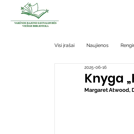
Visi įrašai
Naujienos
Rengin
2025-06-16
Kraštotyros darbai
Varėno
Knyga „K
Margaret Atwood, 
Sidabrinės bitės
Garbės ž
Vinco Krėvės-Mickevičiaus lite