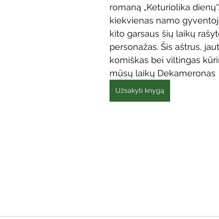
romaną „Keturiolika dienų“
Vaikų ir jaunimo renginiai
Kaimo bibliotekų renginiai
kiekvienas namo gyventojas
kito garsaus šių laikų rašy
personažas. Šis aštrus, jautr
 dvaras
Gyvieji archyvai
Žymios datos
Mobilioji
komiškas bei viltingas kūrin
mūsų laikų Dekameronas
Užsakyti knygą