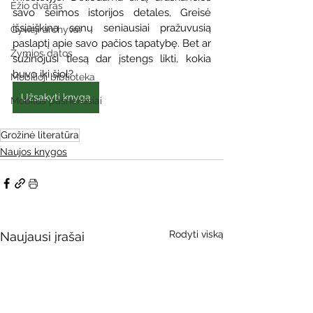
Ežio dvaras
savo šeimos istorijos detales, Greisė 
išsiaiškina senų seniausiai pražuvusią 
Gyvieji archyvai
paslaptį apie savo pačios tapatybę. Bet ar 
Žymios datos
sužinojusi tiesą dar įstengs likti, kokia 
buvo iki šiol?
Mobilioji biblioteka
Užsakyti knygą
Mobilūs pašnekesiai
Grožinė literatūra
Naujos knygos
Rodyti viską
Naujausi įrašai