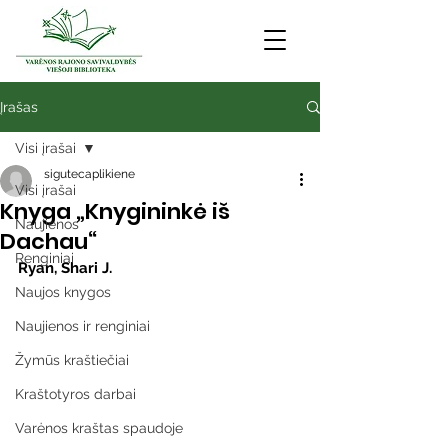
Įrašas
Visi įrašai
sigutecaplikiene
Visi įrašai
Knyga „Knygininkė iš
Naujienos
Dachau“
Renginiai
Ryan, Shari J.
Naujos knygos
Naujienos ir renginiai
Žymūs kraštiečiai
Kraštotyros darbai
Varėnos kraštas spaudoje