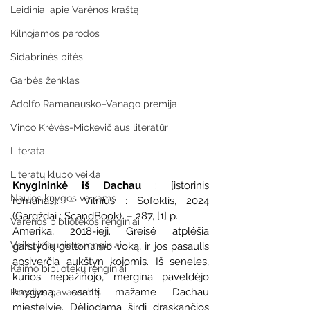
Leidiniai apie Varėnos kraštą
Kilnojamos parodos
Sidabrinės bitės
Garbės ženklas
Adolfo Ramanausko–Vanago premija
Vinco Krėvės-Mickevičiaus literatūr
Literatai
Literatų klubo veikla
Knygininkė iš Dachau
 : [istorinis 
Naujos knygos vaikams
romanas]. – Vilnius : Sofoklis, 2024 
(Gargždai : ScandBook). – 287, [1] p.
Varėnos bibliotekos renginiai
Amerika, 2018-ieji. Greisė atplėšia 
Vaikų ir jaunimo renginiai
garstyčių geltonumo voką, ir jos pasaulis 
apsiverčia aukštyn kojomis. Iš senelės, 
Kaimo bibliotekų renginiai
kurios nepažinojo, mergina paveldėjo 
knygyną, esantį mažame Dachau 
Poezijos pavasarėlis
miestelyje. Dėliodama širdį draskančios 