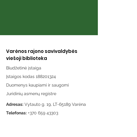
Varėnos rajono savivaldybės
viešoji biblioteka
Biudžetinė įstaiga
Įstaigos kodas 188201324
Duomenys kaupiami ir saugomi
Juridinių asmenų registre
Adresas:
Vytauto g. 19, LT-65189 Varėna
Telefonas:
+370 659 43303
El. paštas:
info@varenosvb.lt
Draugaukime