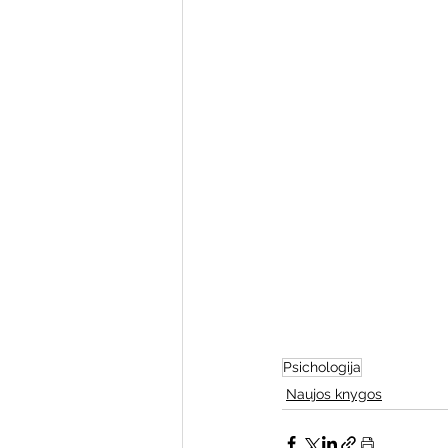
Varėnos bibliotekos renginiai
Poezijos pavasarėlis
Ežio
Mobilūs pašnekesiai
Psichologija
Naujos knygos