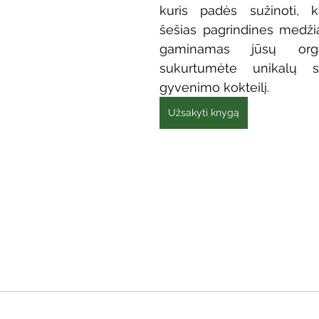
kuris padės sužinoti, k
Vaikų ir jaunimo renginiai
Kaimo bibliotekų renginiai
šešias pagrindines medžiag
gaminamas jūsų orga
sukurtumėte unikalų s
 dvaras
Gyvieji archyvai
Žymios datos
Mobilioji
gyvenimo kokteilį.
Užsakyti knygą