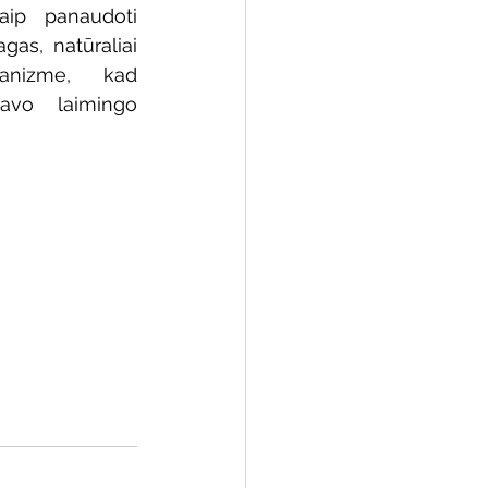
aip panaudoti 
as, natūraliai 
nizme, kad 
avo laimingo 
 biblioteka