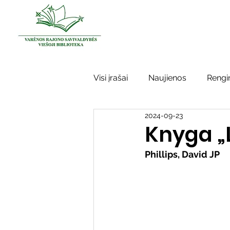
Visi įrašai
Naujienos
Rengin
2024-09-23
Kraštotyros darbai
Varėno
Knyga „
Phillips, David JP
Sidabrinės bitės
Garbės ž
Vinco Krėvės-Mickevičiaus lite