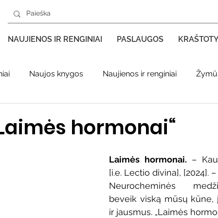
NAUJIENOS IR RENGINIAI
PASLAUGOS
KRAŠTOT
iai
Naujos knygos
Naujienos ir renginiai
Žymūs
s kraštas spaudoje
Leidiniai apie Varėnos kraštą
Ki
Laimės hormonai“
enklas
Adolfo Ramanausko–Vanago premija
Laimės hormonai. 
– Kau
[i.e. Lectio divina], [2024]. – 
Neurocheminės medži
ratūr
Literatai
Literatų klubo veikla
Naujos kny
beveik viską mūsų kūne, įs
ir jausmus.
„Laimės hormon