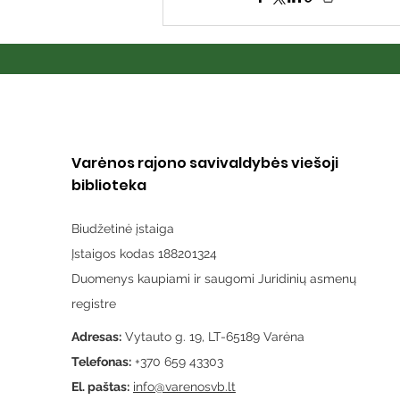
Varėnos rajono savivaldybės viešoji
biblioteka
Biudžetinė įstaiga
Įstaigos kodas 188201324
Duomenys kaupiami ir saugomi Juridinių asmenų
registre
Adresas:
Vytauto g. 19, LT-65189 Varėna
Telefonas:
+370 659 43303
El. paštas:
info@varenosvb.lt