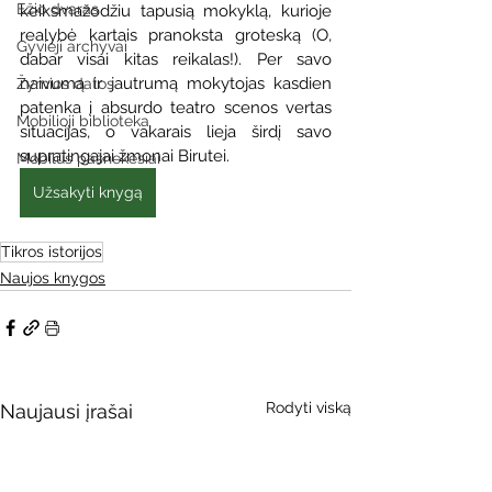
Ežio dvaras
keiksmažodžiu tapusią mokyklą, kurioje 
realybė kartais pranoksta groteską (O, 
Gyvieji archyvai
dabar visai kitas reikalas!). Per savo 
naivumą ir jautrumą mokytojas kasdien 
Žymios datos
patenka į absurdo teatro scenos vertas 
Mobilioji biblioteka
situacijas, o vakarais lieja širdį savo 
supratingajai žmonai Birutei.
Mobilūs pašnekesiai
Užsakyti knygą
Tikros istorijos
Naujos knygos
Rodyti viską
Naujausi įrašai