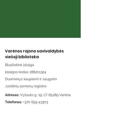
Varėnos rajono savivaldybės
viešoji biblioteka
Biudžetinė įstaiga
Įstaigos kodas 188201324
Duomenys kaupiami ir saugomi
Juridinių asmenų registre
Adresas:
Vytauto g. 19, LT-65189 Varėna
Telefonas:
+370 659 43303
El. paštas:
info@varenosvb.lt