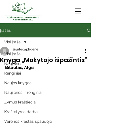
Įrašas
Visi įrašai
sigutecaplikiene
Visi įrašai
Knyga „Mokytojo išpažintis“
Naujienos
Bitautas, Algis
Renginiai
Naujos knygos
Naujienos ir renginiai
Žymūs kraštiečiai
Kraštotyros darbai
Varėnos kraštas spaudoje