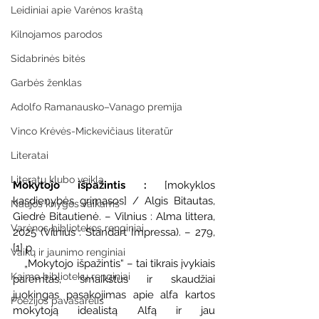
Leidiniai apie Varėnos kraštą
Kilnojamos parodos
Sidabrinės bitės
Garbės ženklas
Adolfo Ramanausko–Vanago premija
Vinco Krėvės-Mickevičiaus literatūr
Literatai
Literatų klubo veikla
Mokytojo išpažintis : 
[mokyklos 
kasdienybės grimasos] / Algis Bitautas, 
Naujos knygos vaikams
Giedrė Bitautienė. – Vilnius : Alma littera, 
Varėnos bibliotekos renginiai
2025 (Vilnius : Standart Impressa). – 279, 
[1] p.
Vaikų ir jaunimo renginiai
    „Mokytojo išpažintis“
– tai tikrais įvykiais 
Kaimo bibliotekų renginiai
paremtas, šmaikštus ir skaudžiai 
juokingas pasakojimas apie alfa kartos 
Poezijos pavasarėlis
mokytoją idealistą Alfą ir jau 