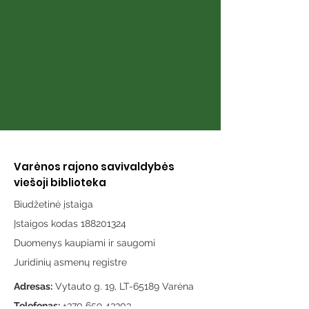
Varėnos rajono savivaldybės
viešoji biblioteka
Biudžetinė įstaiga
Įstaigos kodas 188201324
Duomenys kaupiami ir saugomi
Juridinių asmenų registre
Adresas:
Vytauto g. 19, LT-65189 Varėna
Telefonas:
+370 659 43303