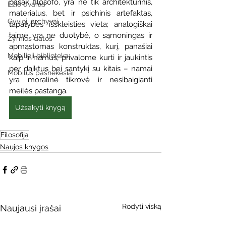
pasak filosofo, yra ne tik architektūrinis, 
Ežio dvaras
materialus, bet ir psichinis artefaktas, 
Gyvieji archyvai
tapatybės išskleisties vieta; analogiškai 
laimė yra ne duotybė, o sąmoningas ir 
Žymios datos
apmąstomas konstruktas, kurį, panašiai 
Mobilioji biblioteka
kaip ir namus, privalome kurti ir jaukintis 
per daiktus bei santykį su kitais – namai 
Mobilūs pašnekesiai
yra moralinė tikrovė ir nesibaigianti 
meilės pastanga.
Užsakyti knygą
Filosofija
Naujos knygos
Rodyti viską
Naujausi įrašai