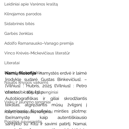
Leidiniai apie Varėnos kraštą
Kilnojamos parodos
Sidabrinės bitės
Garbės ženklas
Adolfo Ramanausko–Vanago premija
Vinco Krėvės-Mickevičiaus literatūr
Literatai
Literatų klubo veikla
Namų filosofija 
: namystės erdvė ir laimė 
[rodyklę sudarė Gustas Binkevičius]. – 
Naujos knygos vaikams
[Vilnius] : Hubris, 2025 ([Vilnius] : Petro 
ofsetas). – 165, [3] p.
Varėnos bibliotekos renginiai
Autobiografiškas ir giliai skrodžiantis 
Vaikų ir jaunimo renginiai
tekstas, atgręžiantis mūsų žvilgsnį į 
intymiausią filosofinės minties plotmę: 
Kaimo bibliotekų renginiai
(be)namystę kaip autentiškiausio 
Poezijos pavasarėlis
santykio su Kitu ir savimi patirtį. Namai, 