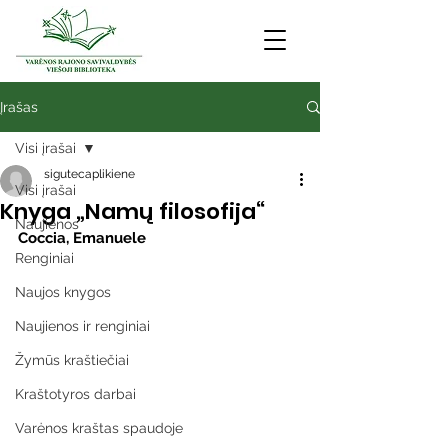
Įrašas
Visi įrašai
sigutecaplikiene
Visi įrašai
Knyga „Namų filosofija“
Naujienos
Coccia, Emanuele
Renginiai
Naujos knygos
Naujienos ir renginiai
Žymūs kraštiečiai
Kraštotyros darbai
Varėnos kraštas spaudoje