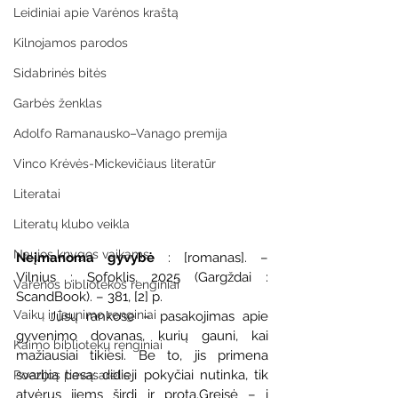
Leidiniai apie Varėnos kraštą
Kilnojamos parodos
Sidabrinės bitės
Garbės ženklas
Adolfo Ramanausko–Vanago premija
Vinco Krėvės-Mickevičiaus literatūr
Literatai
Literatų klubo veikla
Naujos knygos vaikams
Neįmanoma gyvybė 
: [romanas]. – 
Vilnius : Sofoklis, 2025 (Gargždai : 
Varėnos bibliotekos renginiai
ScandBook). – 381, [2] p.
Vaikų ir jaunimo renginiai
    Jūsų rankose – pasakojimas apie 
gyvenimo dovanas, kurių gauni, kai 
Kaimo bibliotekų renginiai
mažiausiai tikiesi. Be to, jis primena 
svarbią tiesą: didieji pokyčiai nutinka, tik 
Poezijos pavasarėlis
atvėrus jiems širdį ir protą.Greisė – į 