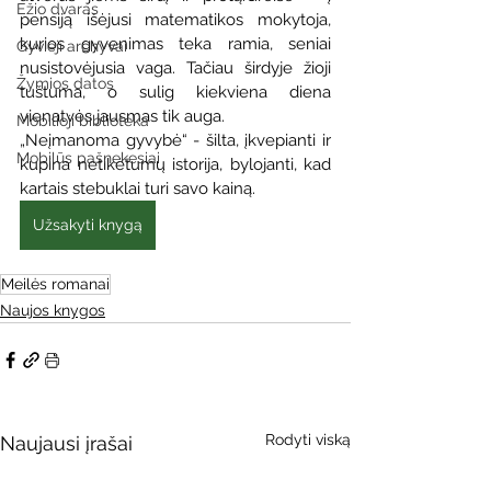
Ežio dvaras
pensiją išėjusi matematikos mokytoja, 
kurios gyvenimas teka ramia, seniai 
Gyvieji archyvai
nusistovėjusia vaga. Tačiau širdyje žioji 
Žymios datos
tuštuma, o sulig kiekviena diena 
vienatvės jausmas tik auga.
Mobilioji biblioteka
„Neįmanoma gyvybė“ - šilta, įkvepianti ir 
Mobilūs pašnekesiai
kupina netikėtumų istorija, bylojanti, kad 
kartais stebuklai turi savo kainą.
Užsakyti knygą
Meilės romanai
Naujos knygos
Rodyti viską
Naujausi įrašai