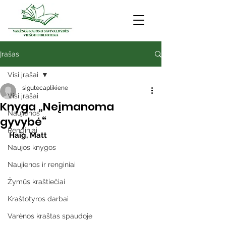
Įrašas
Visi įrašai
sigutecaplikiene
Visi įrašai
Knyga „Neįmanoma
Naujienos
gyvybė“
Renginiai
Haig, Matt
Naujos knygos
Naujienos ir renginiai
Žymūs kraštiečiai
Kraštotyros darbai
Varėnos kraštas spaudoje