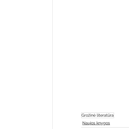
Varėnos bibliotekos renginiai
Poezijos pavasarėlis
Ežio
Mobilūs pašnekesiai
Grožinė literatūra
Naujos knygos