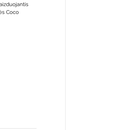
aizduojantis 
ės Coco 
 biblioteka