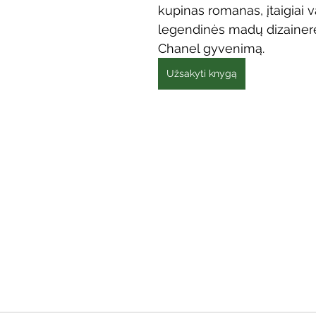
kupinas romanas, įtaigiai v
Vaikų ir jaunimo renginiai
Kaimo bibliotekų renginiai
legendinės madų dizainer
Chanel gyvenimą.
 dvaras
Gyvieji archyvai
Žymios datos
Mobilioji
Užsakyti knygą