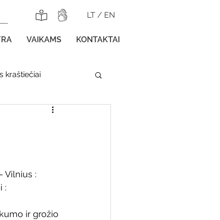
LT
/
EN
YRA
VAIKAMS
KONTAKTAI
 kraštiečiai
lnojamos parodos
 Vilnius : 
 : 
gos vaikams
kumo ir grožio 