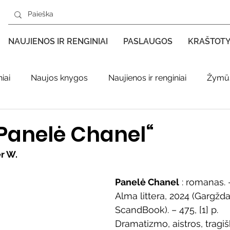
NAUJIENOS IR RENGINIAI
PASLAUGOS
KRAŠTOT
iai
Naujos knygos
Naujienos ir renginiai
Žymūs
s kraštas spaudoje
Leidiniai apie Varėnos kraštą
Ki
Panelė Chanel“
r W.
enklas
Adolfo Ramanausko–Vanago premija
Panelė Chanel
 : romanas. –
Alma littera, 2024 (Gargždai
ratūr
Literatai
Literatų klubo veikla
Naujos kny
ScandBook). – 475, [1] p.
Dramatizmo, aistros, tragiš