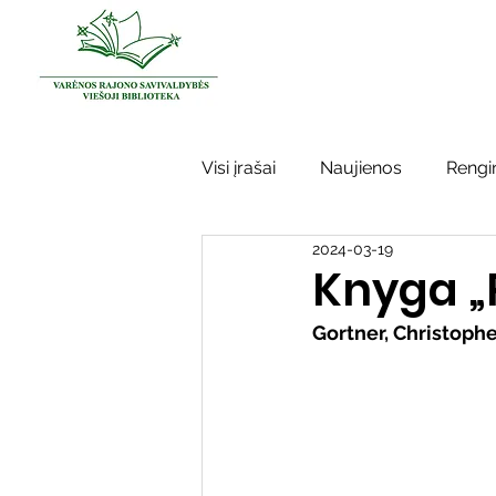
Visi įrašai
Naujienos
Rengin
2024-03-19
Kraštotyros darbai
Varėno
Knyga „
Gortner, Christophe
Sidabrinės bitės
Garbės ž
Vinco Krėvės-Mickevičiaus lite