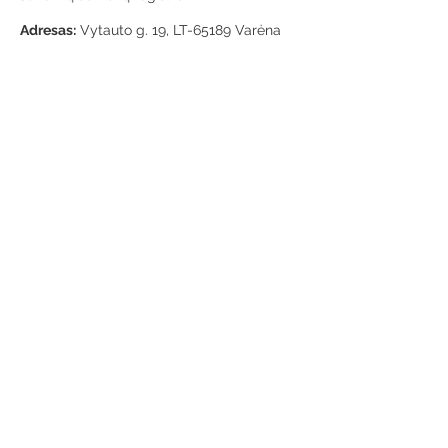
Adresas:
Vytauto g. 19, LT-65189 Varėna
Telefonas:
+370 659 43303
El. paštas:
info@varenosvb.lt
Draugaukime
Informacija
Apie mus
Administracinė informacija
Teisinė informacija
Korupcijos prevencija
Atviri duomenys
Konsultavimasis su visuomene