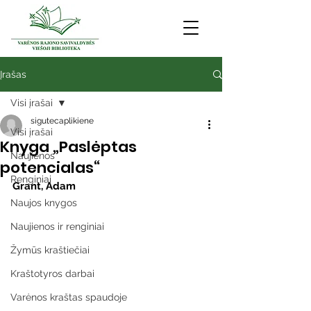
Įrašas
Visi įrašai
sigutecaplikiene
Visi įrašai
Knyga „Paslėptas
Naujienos
potencialas“
Renginiai
Grant, Adam
Naujos knygos
Naujienos ir renginiai
Žymūs kraštiečiai
Kraštotyros darbai
Varėnos kraštas spaudoje