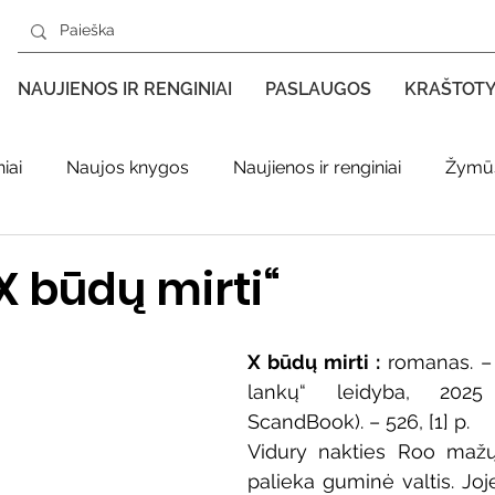
NAUJIENOS IR RENGINIAI
PASLAUGOS
KRAŠTOT
iai
Naujos knygos
Naujienos ir renginiai
Žymūs
s kraštas spaudoje
Leidiniai apie Varėnos kraštą
Ki
X būdų mirti“
enklas
Adolfo Ramanausko–Vanago premija
X būdų mirti : 
romanas. – V
lankų“ leidyba, 2025 
ScandBook). – 526, [1] p.
ratūr
Literatai
Literatų klubo veikla
Naujos kny
Vidury nakties Roo mažųj
palieka guminė valtis. Joj