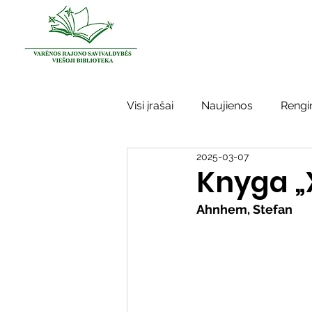
Visi įrašai
Naujienos
Rengin
2025-03-07
Kraštotyros darbai
Varėno
Knyga „
Ahnhem, Stefan
Sidabrinės bitės
Garbės ž
Vinco Krėvės-Mickevičiaus lite