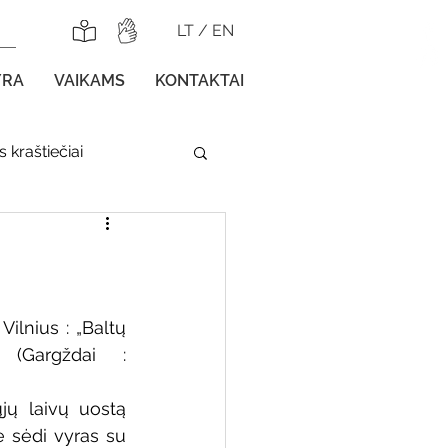
LT
/
EN
YRA
VAIKAMS
KONTAKTAI
 kraštiečiai
lnojamos parodos
ilnius : „Baltų 
(Gargždai : 
gos vaikams
ų laivų uostą 
e sėdi vyras su 