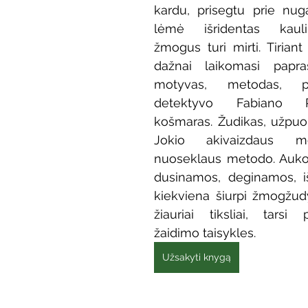
kardu, prisegtu prie nuga
Vaikų ir jaunimo renginiai
Kaimo bibliotekų renginiai
lėmė išridentas kauli
žmogus turi mirti. Tirian
dažnai laikomasi papras
 dvaras
Gyvieji archyvai
Žymios datos
Mobilioji
motyvas, metodas, pr
detektyvo Fabiano R
košmaras. Žudikas, užpuola
Jokio akivaizdaus mo
nuoseklaus metodo. Auko
dusinamos, deginamos, i
kiekviena šiurpi žmogžud
žiauriai tiksliai, tarsi
žaidimo taisykles.
Užsakyti knygą