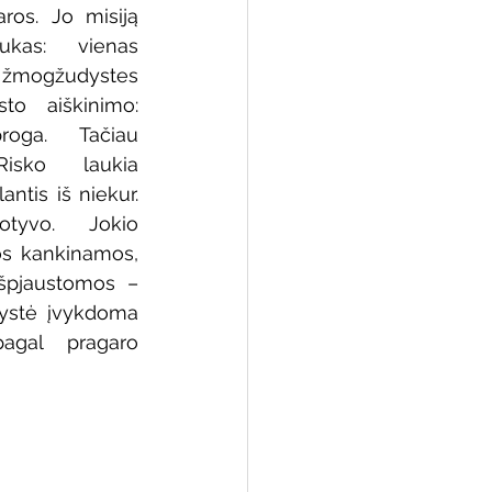
ros. Jo misiją 
ukas: vienas 
t žmogžudystes 
to aiškinimo: 
 biblioteka
oga. Tačiau 
isko laukia 
ntis iš niekur. 
tyvo. Jokio 
s kankinamos, 
špjaustomos – 
ystė įvykdoma 
 pagal pragaro 