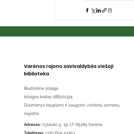
Varėnos rajono savivaldybės viešoji
biblioteka
Biudžetinė įstaiga
Įstaigos kodas 188201324
Duomenys kaupiami ir saugomi Juridinių asmenų
registre
Adresas:
Vytauto g. 19, LT-65189 Varėna
Telefonas:
+370 659 43303