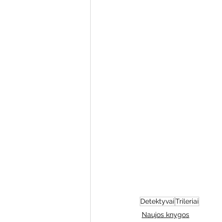
Varėnos bibliotekos renginiai
Poezijos pavasarėlis
Ežio
Mobilūs pašnekesiai
Detektyvai
Trileriai
Naujos knygos