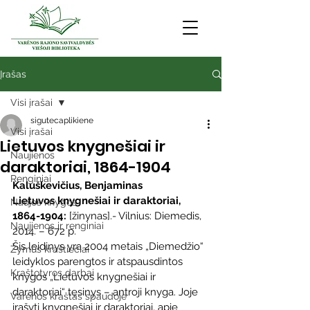
Įrašas
Visi įrašai
sigutecaplikiene
Visi įrašai
Lietuvos knygnešiai ir
Naujienos
daraktoriai, 1864-1904
Renginiai
Kaluškevičius, Benjaminas
Lietuvos knygnešiai ir daraktoriai, 
Naujos knygos
1864-1904:
 [žinynas].- Vilnius: Diemedis, 
Naujienos ir renginiai
2014. – 672 p.
Šis leidinys yra 2004 metais „Diemedžio“ 
Žymūs kraštiečiai
leidyklos parengtos ir atspausdintos 
Kraštotyros darbai
knygos „Lietuvos knygnešiai ir 
daraktoriai“ tęsinys – antroji knyga. Joje 
Varėnos kraštas spaudoje
įrašyti knygnešiai ir daraktoriai, apie 