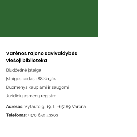
Varėnos rajono savivaldybės
viešoji biblioteka
Biudžetinė įstaiga
Įstaigos kodas 188201324
Duomenys kaupiami ir saugomi
Juridinių asmenų registre
Adresas:
Vytauto g. 19, LT-65189 Varėna
Telefonas:
+370 659 43303
El. paštas:
info@varenosvb.lt