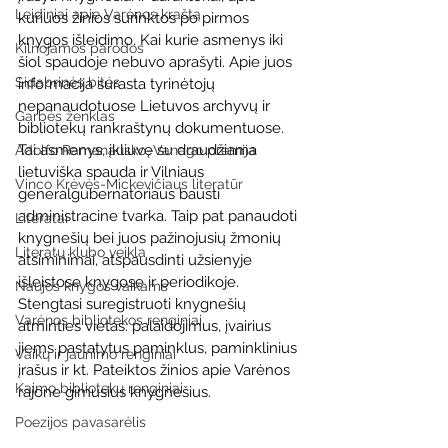
Leidiniai apie Varėnos kraštą
kuriuos žinios surinktos po pirmos 
knygos išleidimo. Kai kurie asmenys iki 
Kilnojamos parodos
šiol spaudoje nebuvo aprašyti. Apie juos 
Sidabrinės bitės
informacija surasta tyrinėtojų 
nepanaudotuose Lietuvos archyvų ir 
Garbės ženklas
bibliotekų rankraštynų dokumentuose. 
Tai asmenys, įkliuvę su draudžiama 
Adolfo Ramanausko–Vanago premija
lietuviška spauda ir Vilniaus 
Vinco Krėvės-Mickevičiaus literatūr
generalgubernatoriaus bausti 
administracine tvarka. Taip pat panaudoti 
Literatai
knygnešių bei juos pažinojusių žmonių 
Literatų klubo veikla
atsiminimai, atspausdinti užsienyje 
išleistose knygose ir periodikoje. 
Naujos knygos vaikams
Stengtasi suregistruoti knygnešių 
Varėnos bibliotekos renginiai
atminties vietas: palaidojimus, įvairius 
jiems pastatytus paminklus, paminklinius 
Vaikų ir jaunimo renginiai
įrašus ir kt. Pateiktos žinios apie Varėnos 
Kaimo bibliotekų renginiai
rajone gimusius knygnešius.
Poezijos pavasarėlis