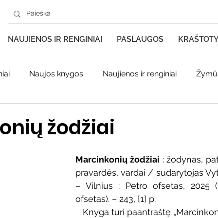
NAUJIENOS IR RENGINIAI
PASLAUGOS
KRAŠTOT
iai
Naujos knygos
Naujienos ir renginiai
Žymūs
s kraštas spaudoje
Leidiniai apie Varėnos kraštą
Ki
onių žodžiai
enklas
Adolfo Ramanausko–Vanago premija
Marcinkonių žodžiai
 : žodynas, pat
pravardės, vardai / sudarytojas Vyta
– Vilnius : Petro ofsetas, 2025 (V
ratūr
Literatai
Literatų klubo veikla
Naujos kny
ofsetas). – 243, [1] p.
   Knyga turi paantraštę „Marcinkoni