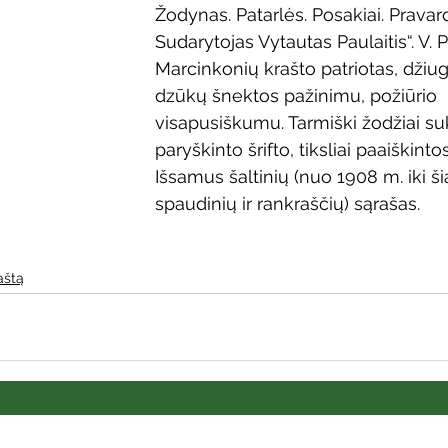
Žodynas. Patarlės. Posakiai. Pravard
Vaikų ir jaunimo renginiai
Kaimo bibliotekų renginiai
Sudarytojas Vytautas Paulaitis“. V. Pa
Marcinkonių krašto patriotas, džiugi
dzūkų šnektos pažinimu, požiūrio 
 dvaras
Gyvieji archyvai
Žymios datos
Mobilioji
visapusiškumu. Tarmiški žodžiai suki
paryškinto šrifto, tiksliai paaiškint
Išsamus šaltinių (nuo 1908 m. iki š
spaudinių ir rankraščių) sąrašas.
aštą