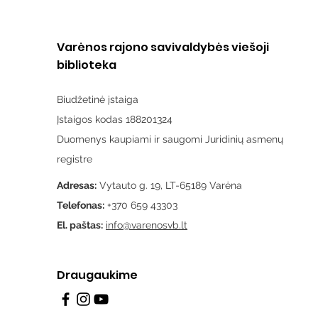
Varėnos rajono savivaldybės viešoji
biblioteka
Biudžetinė įstaiga
Įstaigos kodas 188201324
Duomenys kaupiami ir saugomi Juridinių asmenų
registre
Adresas:
Vytauto g. 19, LT-65189 Varėna
Telefonas:
+370 659 43303
El. paštas:
info@varenosvb.lt
Draugaukime