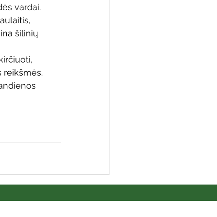
ės vardai. 
ulaitis, 
na šilinių 
 biblioteka
rčiuoti, 
os reikšmės. 
iandienos 