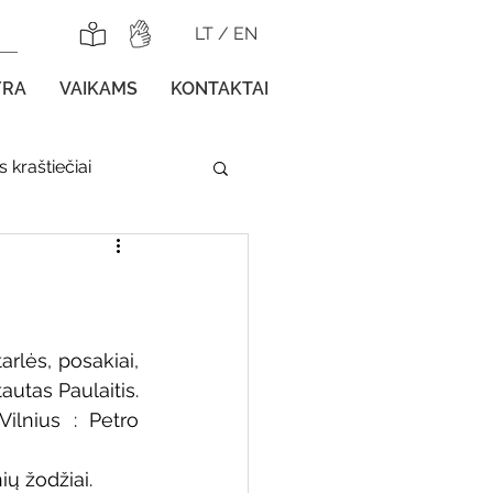
LT
/
EN
YRA
VAIKAMS
KONTAKTAI
 kraštiečiai
lnojamos parodos
arlės, posakiai, 
utas Paulaitis. 
ilnius : Petro 
gos vaikams
ų žodžiai. 