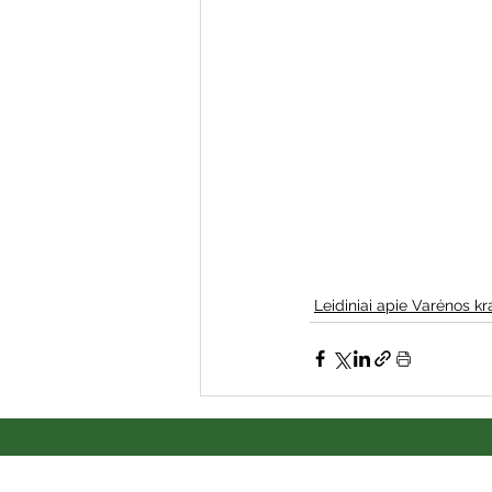
Varėnos bibliotekos renginiai
Poezijos pavasarėlis
Ežio
Mobilūs pašnekesiai
Leidiniai apie Varėnos kr