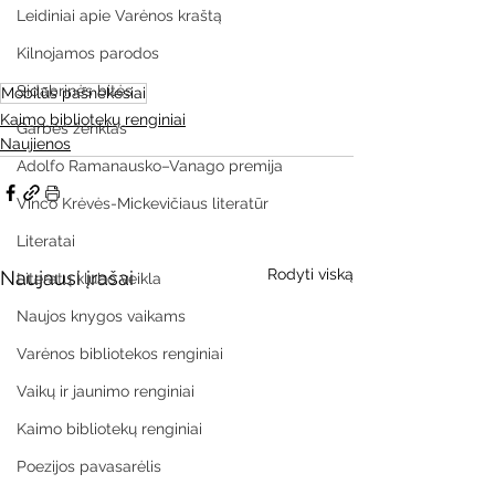
Leidiniai apie Varėnos kraštą
Kilnojamos parodos
Sidabrinės bitės
Mobilūs pašnekesiai
Kaimo bibliotekų renginiai
Garbės ženklas
Naujienos
Adolfo Ramanausko–Vanago premija
Vinco Krėvės-Mickevičiaus literatūr
Literatai
Rodyti viską
Naujausi įrašai
Literatų klubo veikla
Naujos knygos vaikams
Varėnos bibliotekos renginiai
Vaikų ir jaunimo renginiai
Kaimo bibliotekų renginiai
Poezijos pavasarėlis