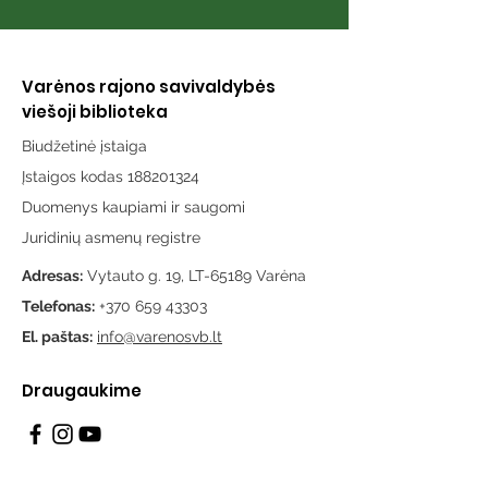
Varėnos rajono savivaldybės
viešoji biblioteka
Biudžetinė įstaiga
Įstaigos kodas 188201324
Duomenys kaupiami ir saugomi
Juridinių asmenų registre
Adresas:
Vytauto g. 19, LT-65189 Varėna
Telefonas:
+370 659 43303
El. paštas:
info@varenosvb.lt
Draugaukime