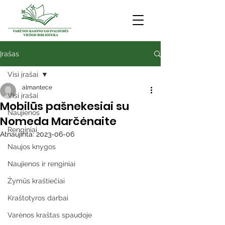
Įrašas
Visi įrašai
almantece
Visi įrašai
Mobilūs pašnekesiai su
Naujienos
Nomeda Marčėnaite
Renginiai
Atnaujinta:
2023-06-06
Naujos knygos
Naujienos ir renginiai
Žymūs kraštiečiai
Kraštotyros darbai
Varėnos kraštas spaudoje