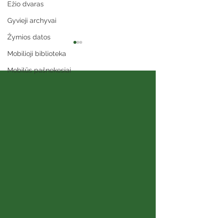
Ežio dvaras
Gyvieji archyvai
Žymios datos
Mobilioji biblioteka
Mobilūs pašnekesiai
Kaip kalba siela
Naujųjų Valki
bibliotekoje