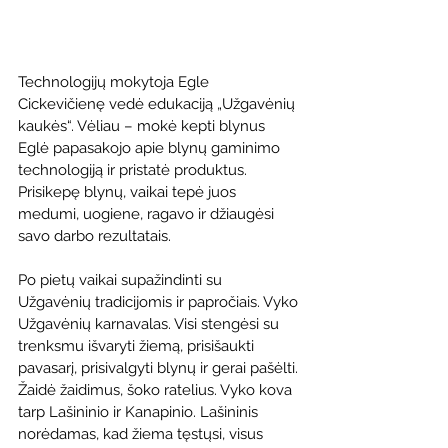
Technologijų mokytoja Egle 
Cickevičienę vedė edukaciją „Užgavėnių 
kaukės“. Vėliau – mokė kepti blynus 
Eglė papasakojo apie blynų gaminimo 
technologiją ir pristatė produktus. 
Prisikepę blynų, vaikai tepė juos 
medumi, uogiene, ragavo ir džiaugėsi 
savo darbo rezultatais.
Po pietų vaikai supažindinti su 
Užgavėnių tradicijomis ir papročiais. Vyko 
Užgavėnių karnavalas. Visi stengėsi su 
trenksmu išvaryti žiemą, prisišaukti 
pavasarį, prisivalgyti blynų ir gerai pašėlti. 
Žaidė žaidimus, šoko ratelius. Vyko kova 
tarp Lašininio ir Kanapinio. Lašininis 
norėdamas, kad žiema tęstųsi, visus 