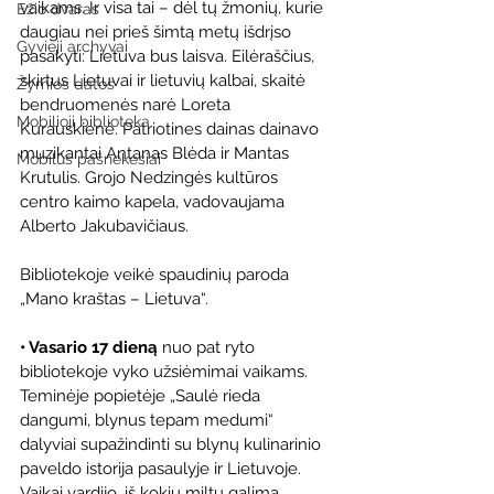
vaikams. Ir visa tai – dėl tų žmonių, kurie 
Ežio dvaras
daugiau nei prieš šimtą metų išdrįso 
Gyvieji archyvai
pasakyti: Lietuva bus laisva. Eilėraščius, 
skirtus Lietuvai ir lietuvių kalbai, skaitė 
Žymios datos
bendruomenės narė Loreta 
Mobilioji biblioteka
Kurauskienė. Patriotines dainas dainavo 
muzikantai Antanas Blėda ir Mantas 
Mobilūs pašnekesiai
Krutulis. Grojo Nedzingės kultūros 
centro kaimo kapela, vadovaujama 
Alberto Jakubavičiaus.
Bibliotekoje veikė spaudinių paroda 
„Mano kraštas – Lietuva“.
• Vasario 17 dieną
 nuo pat ryto 
bibliotekoje vyko užsiėmimai vaikams. 
Teminėje popietėje „Saulė rieda 
dangumi, blynus tepam medumi“ 
dalyviai supažindinti su blynų kulinarinio 
paveldo istorija pasaulyje ir Lietuvoje. 
Vaikai vardijo, iš kokių miltų galima 