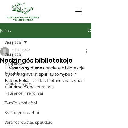
Įrašas
Visi įrašai
almantece
Visi įrašai
Nedzingės bibliotekoje
Naujienos
• Vasario 13 dienos
 popietę bibliotekoje 
Renginiai
vyko renginys „Nepriklausomybės ir 
kalbos kelias“, skirtas Lietuvos valstybės 
Naujos knygos
atkūrimo dienai paminėti. 
Naujienos ir renginiai
Žymūs kraštiečiai
Kraštotyros darbai
Varėnos kraštas spaudoje