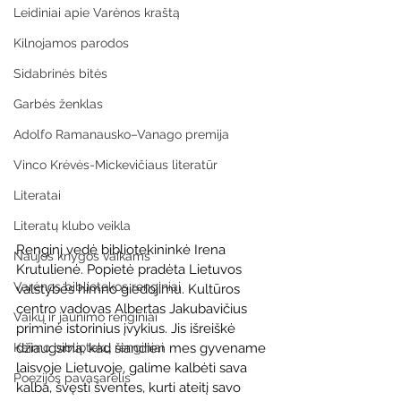
Leidiniai apie Varėnos kraštą
Kilnojamos parodos
Sidabrinės bitės
Garbės ženklas
Adolfo Ramanausko–Vanago premija
Vinco Krėvės-Mickevičiaus literatūr
Literatai
Literatų klubo veikla
Renginį vedė bibliotekininkė Irena 
Naujos knygos vaikams
Krutulienė. Popietė pradėta Lietuvos 
Varėnos bibliotekos renginiai
valstybės himno giedojimu. Kultūros 
centro vadovas Albertas Jakubavičius 
Vaikų ir jaunimo renginiai
priminė istorinius įvykius. Jis išreiškė 
džiaugsmą, kad šiandien mes gyvename 
Kaimo bibliotekų renginiai
laisvoje Lietuvoje, galime kalbėti sava 
Poezijos pavasarėlis
kalba, švęsti šventes, kurti ateitį savo 