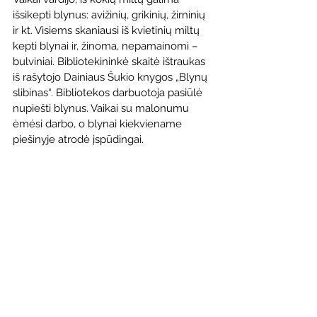
išsikepti blynus: avižinių, grikinių, žirninių 
ir kt. Visiems skaniausi iš kvietinių miltų 
kepti blynai ir, žinoma, nepamainomi – 
bulviniai. Bibliotekininkė skaitė ištraukas 
iš rašytojo Dainiaus Šukio knygos „Blynų 
slibinas“. Bibliotekos darbuotoja pasiūlė 
nupiešti blynus. Vaikai su malonumu 
ėmėsi darbo, o blynai kiekviename 
piešinyje atrodė įspūdingai.  