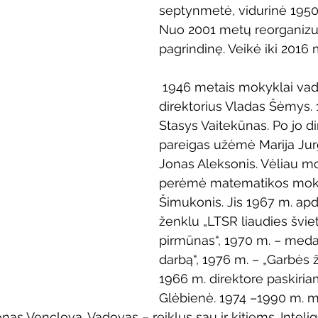
septynmetė, vidurinė 1950
Vaikų ir jaunimo renginiai
Kaimo bibliotekų renginiai
Nuo 2001 metų reorganizuo
pagrindinę. Veikė iki 2016 
 dvaras
Gyvieji archyvai
Žymios datos
Mobilioji
 1946 metais mokyklai va
direktorius Vladas Šėmys. 
Stasys Vaitekūnas. Po jo di
pareigas užėmė Marija Jurg
Jonas Aleksonis. Vėliau mo
perėmė matematikos moky
Šimukonis. Jis 1967 m. ap
ženklu „LTSR liaudies švie
pirmūnas“, 1970 m. – meda
darbą“, 1976 m. – „Garbės ž
1966 m. direktore paskiri
Glėbienė. 1974 –1990 m. 
nas Venclova. Vadovas – reiklus sau ir kitiems. Intelig