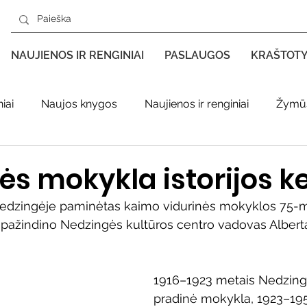
NAUJIENOS IR RENGINIAI
PASLAUGOS
KRAŠTOT
iai
Naujos knygos
Naujienos ir renginiai
Žymūs
s kraštas spaudoje
Leidiniai apie Varėnos kraštą
Ki
s mokykla istorijos ke
edzingėje paminėtas kaimo vidurinės mokyklos 75-me
enklas
Adolfo Ramanausko–Vanago premija
upažindino Nedzingės kultūros centro vadovas Albert
ratūr
Literatai
Literatų klubo veikla
Naujos kny
1916–1923 metais Nedzing
pradinė mokykla, 1923–195