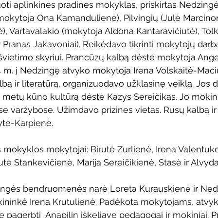
oti aplinkines pradines mokyklas, priskirtas Nedzingė
(mokytoja Ona Kamandulienė), Pilvingių (Julė Marcinon
, Vartavalakio (mokytoja Aldona Kantaravičiūtė), Tol
 Pranas Jakavoniai). Reikėdavo tikrinti mokytojų darbą,
švietimo skyriui. Prancūzų kalbą dėstė mokytoja Ang
 m. į Nedzingę atvyko mokytoja Irena Volskaitė-Maci
albą ir literatūrą, organizuodavo užklasinę veiklą. Jos 
metų kūno kultūrą dėstė Kazys Sereičikas. Jo mokini
e varžybose. Užimdavo prizines vietas. Rusų kalbą ir l
ytė-Karpienė.
s mokyklos mokytojai: Birutė Zurlienė, Irena Valentuk
ė Stankevičienė, Marija Sereičikienė, Stasė ir Alvyd
ingės bendruomenės narė Loreta Kurauskienė ir Ned
ekininkė Irena Krutulienė. Padėkota mokytojams, atvyk
e pagerbti  Anapilin iškeliavę pedagogai ir mokiniai. P