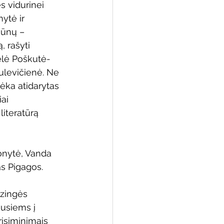
s vidurinei 
ytė ir 
kūnų – 
 rašyti 
elė Poškutė-
ulevičienė. Ne 
dėka atidarytas 
ai 
iteratūrą 
onytė, Vanda 
as Pigagos.
zingės 
usiems į 
risiminimais 