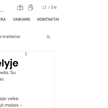
LT
/
EN
YRA
VAIKAMS
KONTAKTAI
 kraštiečiai
lnojamos parodos
lyje
tis. Su 
as 
gos vaikams
ėje veikė 
0 metais – 