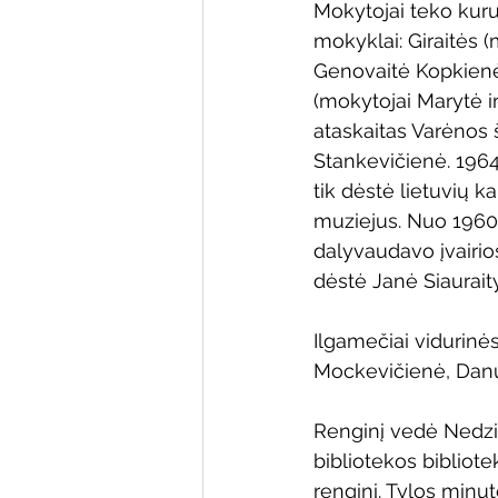
Mokytojai teko kuru
mokyklai: Giraitės 
Genovaitė Kopkienė)
(mokytojai Marytė ir
ataskaitas Varėnos 
Stankevičienė. 1964
tik dėstė lietuvių k
muziejus. Nuo 1960 
dalyvaudavo įvairios
dėstė Janė Siaurait
Ilgamečiai vidurinė
Mockevičienė, Danut
Renginį vedė Nedz
bibliotekos bibliot
renginį. Tylos minut