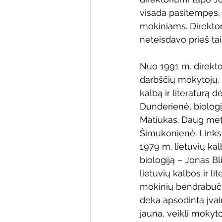
visada pasitempęs, 
mokiniams. Direktor
neteisdavo prieš tai
Nuo 1991 m. direkto
darbščių mokytojų. 
kalbą ir literatūrą
Dunderienė, biolog
Matiukas. Daug met
Šimukonienė. Links
1979 m. lietuvių kal
biologiją – Jonas B
lietuvių kalbos ir l
mokinių bendrabučio
dėka apsodinta įvai
jauna, veikli mokyt