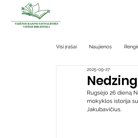
Visi įrašai
Naujienos
Rengin
2025-09-27
Kraštotyros darbai
Varėno
Nedzingė
Rugsėjo 26 dieną N
Sidabrinės bitės
Garbės ž
mokyklos istorija s
Jakubavičius.
Vinco Krėvės-Mickevičiaus lite