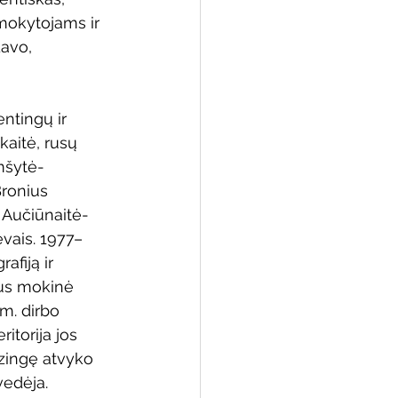
mokytojams ir 
avo, 
ntingų ir 
kaitė, rusų 
mšytė-
ronius 
 Aučiūnaitė-
vais. 1977–
afiją ir 
kus mokinė 
m. dirbo 
torija jos 
zingę atvyko 
vedėja. 