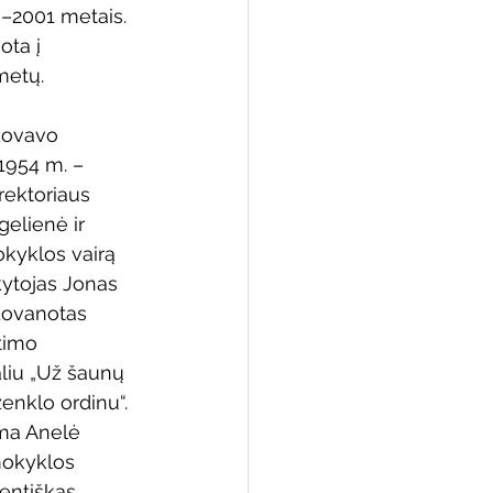
–2001 metais. 
ta į 
metų.
 biblioteka
dovavo 
1954 m. – 
rektoriaus 
elienė ir 
kyklos vairą 
tojas Jonas 
dovanotas 
timo 
liu „Už šaunų 
enklo ordinu“. 
ama Anelė 
mokyklos 
entiškas, 