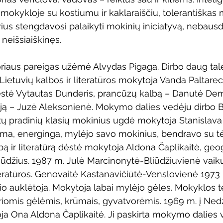
mokykloje su kostiumu ir kaklaraiščiu, tolerantiškas 
ius stengdavosi palaikyti mokinių iniciatyvą, nebausd
 neišsiaiškinęs.
riaus pareigas užėmė Alvydas Pigaga. Dirbo daug tale
Lietuvių kalbos ir literatūros mokytoja Vanda Paltarec
 dėstė Vytautas Dunderis, prancūzų kalbą – Danutė De
iją – Juzė Aleksonienė. Mokymo dalies vedėju dirbo B
ų pradinių klasių mokinius ugdė mokytoja Stanislava
ma, energinga, mylėjo savo mokinius, bendravo su tė
bą ir literatūrą dėstė mokytoja Aldona Čaplikaitė, geogr
liūdžius. 1987 m. Julė Marcinonytė-Bliūdžiuvienė vai
iteratūros. Genovaitė Kastanavičiūtė-Venslovienė 1973 
 auklėtoja. Mokytoja labai mylėjo gėles. Mokyklos teri
riomis gėlėmis, krūmais, gyvatvorėmis. 1969 m. į Ned
oja Ona Aldona Čaplikaitė. Ji paskirta mokymo dalies 