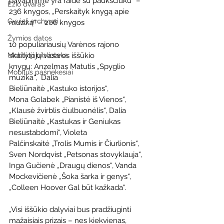
pavadinime yra raidė su paukščiuku“ – 
Ežio dvaras
236 knygos, „Perskaityk knygą apie 
Gyvieji archyvai
muziką“ – 206 knygos 
Žymios datos
10 populiariausių Varėnos rajono 
Mobilioji biblioteka
skaitytojų vasaros iššūkio 
knygų: Anzelmas Matutis „Spyglio 
Mobilūs pašnekesiai
muzika“,  Dalia 
Bieliūnaitė „Kastuko istorijos“, 
Mona Golabek „Pianistė iš Vienos“, 
„Klausė žvirblis čiulbuonėlis“, Dalia 
Bieliūnaitė „Kastukas ir Geniukas 
nesustabdomi“, Violeta 
Palčinskaitė „Trolis Mumis ir Čiurlionis“, 
Sven Nordqvist „Petsonas stovyklauja“, 
Inga Gučienė „Draugų dienos“, Vanda 
Mockevičienė „Šoka šarka ir genys“, 
„Colleen Hoover Gal būt kažkada“. 
„Visi iššūkio dalyviai bus pradžiuginti 
mažaisiais prizais – nes kiekvienas, 