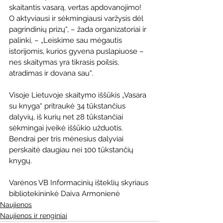
skaitantis vasarą, vertas apdovanojimo! 
O aktyviausi ir sėkmingiausi varžysis dėl 
pagrindinių prizų“, – žada organizatoriai ir 
palinki, – „Leiskime sau mėgautis 
istorijomis, kurios gyvena puslapiuose – 
nes skaitymas yra tikrasis poilsis, 
atradimas ir dovana sau“. 
Visoje Lietuvoje skaitymo iššūkis „Vasara 
su knyga“ pritraukė 34 tūkstančius 
dalyvių, iš kurių net 28 tūkstančiai 
sėkmingai įveikė iššūkio užduotis. 
Bendrai per tris mėnesius dalyviai 
perskaitė daugiau nei 100 tūkstančių 
knygų. 
Varėnos VB Informacinių išteklių skyriaus 
bibliotekininkė Daiva Armonienė 
Naujienos
Naujienos ir renginiai