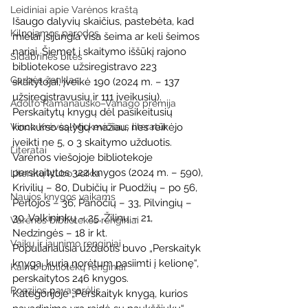
Leidiniai apie Varėnos kraštą
Išaugo dalyvių skaičius, pastebėta, kad 
Kilnojamos parodos
mielai įsijungia visa šeima ar keli šeimos 
nariai. Šiemet į skaitymo iššūkį rajono 
Sidabrinės bitės
bibliotekose užsiregistravo 223 
Garbės ženklas
skaitytojai, įveikė 190 (2024 m. – 137 
užsiregistravusių ir 111 įveikusių). 
Adolfo Ramanausko–Vanago premija
Perskaitytų knygų dėl pasikeitusių 
Vinco Krėvės-Mickevičiaus literatūr
konkurso sąlygų mažiau, nes reikėjo 
įveikti ne 5, o 3 skaitymo užduotis. 
Literatai
Varėnos viešojoje bibliotekoje 
perskaitytos 322 knygos (2024 m. – 590), 
Literatų klubo veikla
Krivilių – 80, Dubičių ir Puodžių – po 56, 
Naujos knygos vaikams
Perlojos – 36, Panočių – 33, Pilvingių – 
30, Valkininkų – 25, Žilinų – 21, 
Varėnos bibliotekos renginiai
Nedzingės – 18 ir kt. 
Vaikų ir jaunimo renginiai
Populiariausia užduotis buvo „Perskaityk 
knygą, kurią norėtum pasiimti į kelionę“, 
Kaimo bibliotekų renginiai
perskaitytos 246 knygos. 
Poezijos pavasarėlis
Kategorijoje „Perskaityk knygą, kurios 