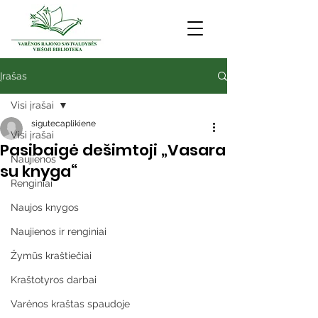
Įrašas
Visi įrašai
sigutecaplikiene
Visi įrašai
Pasibaigė dešimtoji „Vasara
Naujienos
su knyga“
Renginiai
Naujos knygos
Naujienos ir renginiai
Žymūs kraštiečiai
Kraštotyros darbai
Varėnos kraštas spaudoje