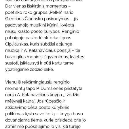
Dar vienas išskirtinis momentas – 
poetiško roko grupės „Pelkė“ nario 
Giedriaus Čiurinsko pasirodymas – jis 
padovanojo muzikinį kūrinį, įkvėptą 
mūsų krašto poeto kūrybos. Renginio 
pabaigoje pasirodė aktorius Ignas 
Ciplijauskas, kuris subtiliai apjungė 
muziką ir A. Kalanavičiaus poeziją – tai 
buvo gilus meninis išgyvenimas, kvietęs 
sustoti, įsiklausyti ir būti kartu tame 
ypatingame žodžio laike.
Vienu iš reikšmingiausių renginio 
momentų tapo P. Dumšienės pristatyta 
nauja A. Kalanavičiaus knyga „Į žodžio 
mėlynąjį kalną“. Jos rūpesčio ir 
atsidavimo dėka poeto kūrybinis 
palikimas tęsia savo kelią – knyga buvo 
dovanojama tiems, kurie prisideda prie jo 
atminimo puoselėjimo, o visi kiti turėjo 