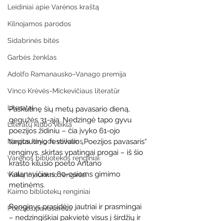
Leidiniai apie Varėnos kraštą
Kilnojamos parodos
Sidabrinės bitės
Garbės ženklas
Adolfo Ramanausko–Vanago premija
Vinco Krėvės-Mickevičiaus literatūr
Literatai
Paskutinę šių metų pavasario dieną, 
gegužės 31-ąją, Nedzingė tapo gyvu 
Literatų klubo veikla
poezijos židiniu – čia įvyko 61-ojo 
tarptautinio festivalio „Poezijos pavasaris“ 
Naujos knygos vaikams
renginys, skirtas ypatingai progai – iš šio 
Varėnos bibliotekos renginiai
krašto kilusio poeto Antano 
Kalanavičiaus 80-osioms gimimo 
Vaikų ir jaunimo renginiai
metinėms.
Kaimo bibliotekų renginiai
Renginys prasidėjo jautriai ir prasmingai 
Poezijos pavasarėlis
– nedzingiškiai pakvietė visus į širdžių ir 