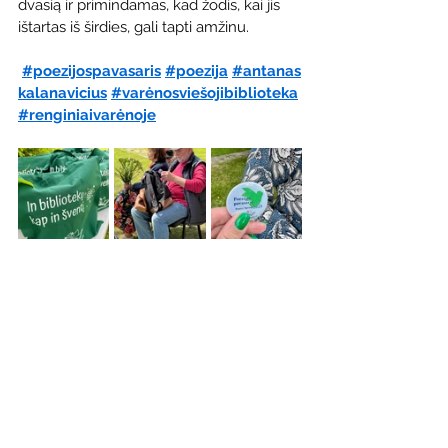
dvasią ir primindamas, kad žodis, kai jis 
ištartas iš širdies, gali tapti amžinu.
#poezijospavasaris
#poezija
#antanas
kalanavicius
#varėnosviešojibiblioteka
#renginiaivarėnoje