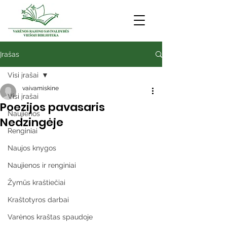
Įrašas
Visi įrašai
vaivamiskine
Visi įrašai
Poezijos pavasaris
Naujienos
Nedzingėje
Renginiai
Naujos knygos
Naujienos ir renginiai
Žymūs kraštiečiai
Kraštotyros darbai
Varėnos kraštas spaudoje