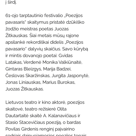
į širdį.
61-ojo tarptautinio festivalio „Poezijos 
pavasaris“ skaitymus pristatė dzūkiško 
žodžio meistras poetas Juozas 
Žitkauskas. Šiai metais mūsų rajone 
apsilankė rekordiškai didelis „Poezijos 
pavasario“ dalyvių skaičius. Savo kūrybą 
ir mintis dovanojo poetai: Gvidas 
Latakas, Verdenė Monika Valkiūnaitė, 
Gintaras Bleizgys, Marija Badzei, 
Česlovas Skaržinskas, Jurgita Jasponytė, 
Jonas Liniauskas, Marius Burokas, 
Juozas Žitkauskas.
Lietuvos teatro ir kino aktorė, poezijos 
skaitovė, teatro režisierė Olita 
Dautartaitė skaitė A. Kalanavičiaus ir 
Stasio Stacevičiaus poeziją, o bardas 
Povilas Girdenis renginį paįvairino 
sodriais dainuojamosios poezijos tonais. 