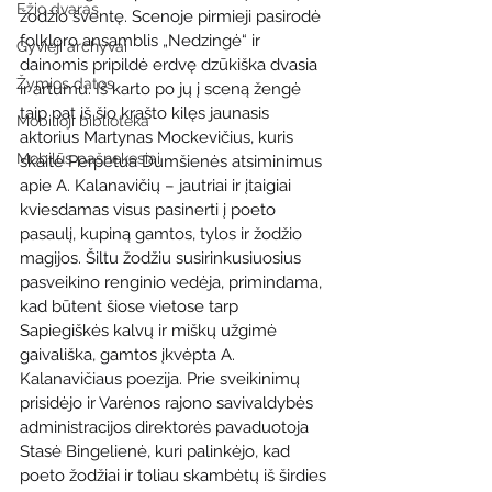
Ežio dvaras
žodžio šventę. Scenoje pirmieji pasirodė 
folkloro ansamblis „Nedzingė“ ir 
Gyvieji archyvai
dainomis pripildė erdvę dzūkiška dvasia 
Žymios datos
ir artumu. Iš karto po jų į sceną žengė 
taip pat iš šio krašto kilęs jaunasis 
Mobilioji biblioteka
aktorius Martynas Mockevičius, kuris 
Mobilūs pašnekesiai
skaitė Perpetua Dumšienės atsiminimus 
apie A. Kalanavičių – jautriai ir įtaigiai 
kviesdamas visus pasinerti į poeto 
pasaulį, kupiną gamtos, tylos ir žodžio 
magijos. Šiltu žodžiu susirinkusiuosius 
pasveikino renginio vedėja, primindama, 
kad būtent šiose vietose tarp 
Sapiegiškės kalvų ir miškų užgimė 
gaivališka, gamtos įkvėpta A. 
Kalanavičiaus poezija. Prie sveikinimų 
prisidėjo ir Varėnos rajono savivaldybės 
administracijos direktorės pavaduotoja 
Stasė Bingelienė, kuri palinkėjo, kad 
poeto žodžiai ir toliau skambėtų iš širdies 