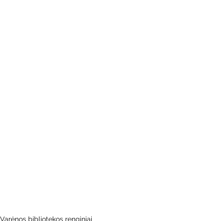
Varėnos bibliotekos renginiai