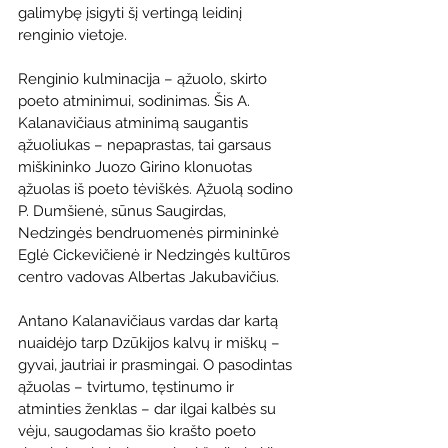
galimybę įsigyti šį vertingą leidinį 
renginio vietoje.
Renginio kulminacija – ąžuolo, skirto 
poeto atminimui, sodinimas. Šis A. 
Kalanavičiaus atminimą saugantis 
ąžuoliukas – nepaprastas, tai garsaus 
miškininko Juozo Girino klonuotas 
ąžuolas iš poeto tėviškės. Ąžuolą sodino 
P. Dumšienė, sūnus Saugirdas, 
Nedzingės bendruomenės pirmininkė 
Eglė Cickevičienė ir Nedzingės kultūros 
centro vadovas Albertas Jakubavičius.
Antano Kalanavičiaus vardas dar kartą 
nuaidėjo tarp Dzūkijos kalvų ir miškų – 
gyvai, jautriai ir prasmingai. O pasodintas 
ąžuolas – tvirtumo, tęstinumo ir 
atminties ženklas – dar ilgai kalbės su 
vėju, saugodamas šio krašto poeto 