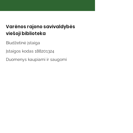
Varėnos rajono savivaldybės
viešoji biblioteka
Biudžetinė įstaiga
Įstaigos kodas 188201324
Duomenys kaupiami ir saugomi
Juridinių asmenų registre
Adresas:
Vytauto g. 19, LT-65189 Varėna
Telefonas:
+370 659 43303
El. paštas:
info@varenosvb.lt
Draugaukime