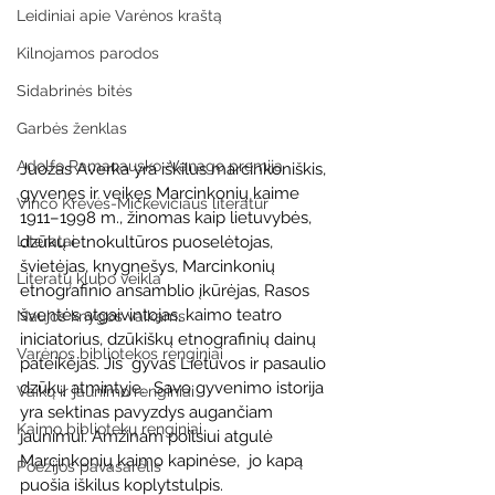
Leidiniai apie Varėnos kraštą
Kilnojamos parodos
Sidabrinės bitės
Garbės ženklas
Adolfo Ramanausko–Vanago premija
Juozas Averka yra iškilus marcinkoniškis, 
gyvenęs ir veikęs Marcinkonių kaime 
Vinco Krėvės-Mickevičiaus literatūr
1911–1998 m., žinomas kaip lietuvybės, 
dzūkų etnokultūros puoselėtojas, 
Literatai
švietėjas, knygnešys, Marcinkonių 
Literatų klubo veikla
etnografinio ansamblio įkūrėjas, Rasos 
šventės atgaivintojas, kaimo teatro 
Naujos knygos vaikams
iniciatorius, dzūkiškų etnografinių dainų 
Varėnos bibliotekos renginiai
pateikėjas. Jis  gyvas Lietuvos ir pasaulio 
dzūkų atmintyje.  Savo gyvenimo istorija 
Vaikų ir jaunimo renginiai
yra sektinas pavyzdys augančiam 
Kaimo bibliotekų renginiai
jaunimui. Amžinam poilsiui atgulė 
Marcinkonių kaimo kapinėse,  jo kapą 
Poezijos pavasarėlis
puošia iškilus koplytstulpis.