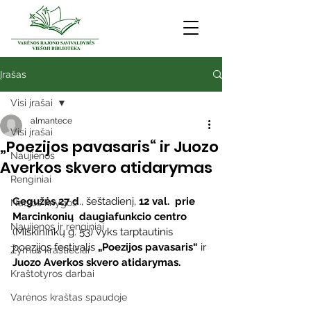
Įrašas
Visi įrašai
almantece
Visi įrašai
„Poezijos pavasaris“ ir Juozo
Naujienos
Averkos skvero atidarymas
Renginiai
Gegužės 27 d
., šeštadienį, 
12 val.  prie 
Naujos knygos
Marcinkonių  daugiafunkcio centro
Naujienos ir renginiai
(Miškininkų g. 53) vyks tarptautinis 
poezijos festivalis 
„Poezijos pavasaris“ 
ir 
Žymūs kraštiečiai
Juozo Averkos skvero atidarymas. 
Kraštotyros darbai
Varėnos kraštas spaudoje