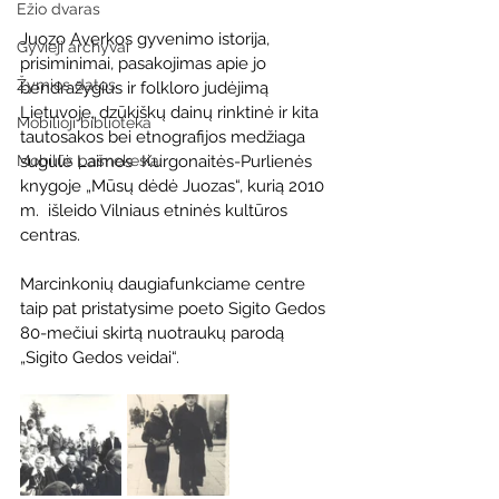
Ežio dvaras
Juozo Averkos gyvenimo istorija, 
Gyvieji archyvai
prisiminimai, pasakojimas apie jo 
Žymios datos
bendražygius ir folkloro judėjimą 
Lietuvoje, dzūkiškų dainų rinktinė ir kita 
Mobilioji biblioteka
tautosakos bei etnografijos medžiaga 
sugulė Laimos  Kurgonaitės-Purlienės 
Mobilūs pašnekesiai
knygoje „Mūsų dėdė Juozas“, kurią 2010 
m.  išleido Vilniaus etninės kultūros 
centras. 
Marcinkonių daugiafunkciame centre 
taip pat pristatysime poeto Sigito Gedos 
80-mečiui skirtą nuotraukų parodą 
„Sigito Gedos veidai“.