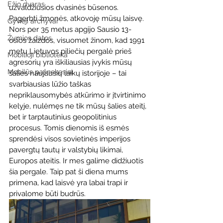
Ežio dvaras
užvaldžiusios dvasinės būsenos. 
Pagerbti žmonės, atkovoję mūsų laisvę. 
Gyvieji archyvai
Nors per 35 metus apgijo Sausio 13-
Žymios datos
osios žaizdos, visuomet žinom, kad 1991 
metų Lietuvos piliečių pergalė prieš 
Mobilioji biblioteka
agresorių yra iškiliausias įvykis mūsų 
Mobilūs pašnekesiai
šalies naujausių laikų istorijoje – tai 
svarbiausias lūžio taškas 
nepriklausomybės atkūrimo ir įtvirtinimo 
kelyje, nulėmęs ne tik mūsų šalies ateitį, 
bet ir tarptautinius geopolitinius 
procesus. Tomis dienomis iš esmės 
sprendėsi visos sovietinės imperijos 
pavergtų tautų ir valstybių likimai, 
Europos ateitis. Ir mes galime didžiuotis 
šia pergale.
 Taip pat ši diena mums 
primena, kad laisvė yra labai trapi ir 
privalome būti budrūs.