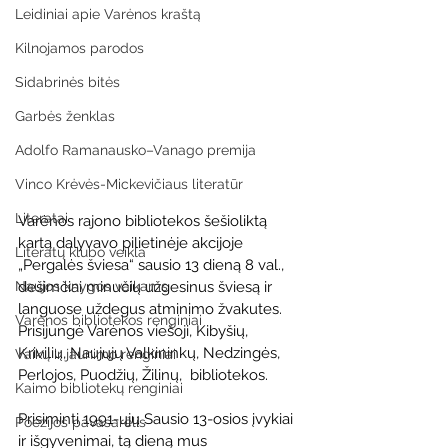
Leidiniai apie Varėnos kraštą
Kilnojamos parodos
Sidabrinės bitės
Garbės ženklas
Adolfo Ramanausko–Vanago premija
Vinco Krėvės-Mickevičiaus literatūr
Literatai
Varėnos rajono bibliotekos šešioliktą 
kartą dalyvavo pilietinėje akcijoje 
Literatų klubo veikla
„Pergalės šviesa“ sausio 13 dieną 8 val., 
dešimčiai minučių užgesinus šviesą ir 
Naujos knygos vaikams
languose uždegus atminimo žvakutes. 
Varėnos bibliotekos renginiai
Prisijungė Varėnos viešoji, Kibyšių, 
Krivilių, Naujųjų Valkininkų, Nedzingės, 
Vaikų ir jaunimo renginiai
Perlojos, Puodžių, Žilinų,  bibliotekos. 
Kaimo bibliotekų renginiai
Prisiminti 1991-ųjų Sausio 13-osios įvykiai 
Poezijos pavasarėlis
ir išgyvenimai, tą dieną mus 