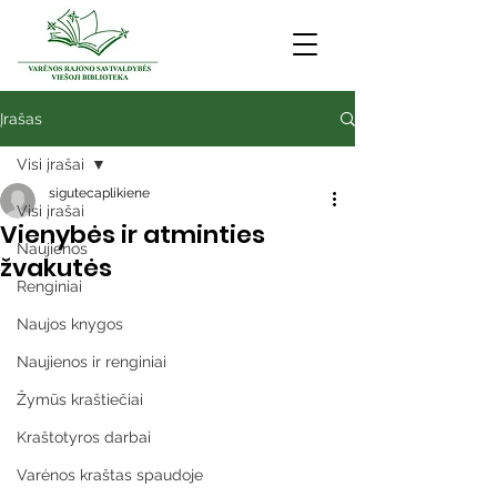
Įrašas
Visi įrašai
sigutecaplikiene
Visi įrašai
Vienybės ir atminties
Naujienos
žvakutės
Renginiai
Naujos knygos
Naujienos ir renginiai
Žymūs kraštiečiai
Kraštotyros darbai
Varėnos kraštas spaudoje