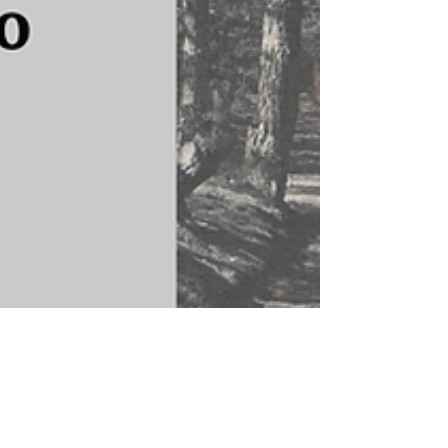
sustojo prisiminti kūrėją ir aplankyti jo amžino
poilsio vietą. Finiše bibliotekoj