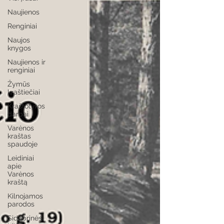
Naujienos
Renginiai
Naujos
knygos
Naujienos ir
renginiai
Žymūs
kraštiečiai
Kraštotyros
darbai
Varėnos
kraštas
spaudoje
Leidiniai
apie
Varėnos
kraštą
Kilnojamos
parodos
Sidabrinės