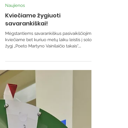
Naujienos
Kviečiame žygiuoti
savarankiškai!
Mėgstantiems savarankiškus pasivaikščiojimus
kviečiame bet kuriuo metų laiku leistis į solo
žygį „Poeto Martyno Vainilaičio takais“,
maršrutu Varėna–Mergežeris–Varėna. Startas
ir finišas – Varėnos viešoji biblioteka (Vytauto
g. 19). Apie maršrutą · Trasa: apie 13 km ·
Pritaikyta: pėstiesiems ir dviratininkams ·
Žymėjimas: maršrutas pažymėtas ežiukų
ženklais – sekite juos ir tikrai nepasiklysite
Varėnos miškuose. Jūsų laukia grynas oras,
ramūs pušynai i