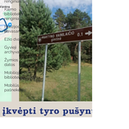
renginiai
Kaimo
bibliotekų
renginiai
Poezijos
pavasarėlis
Ežio dvaras
Gyvieji
archyvai
Žymios
datos
Mobilioji
biblioteka
Mobilūs
pašnekesiai