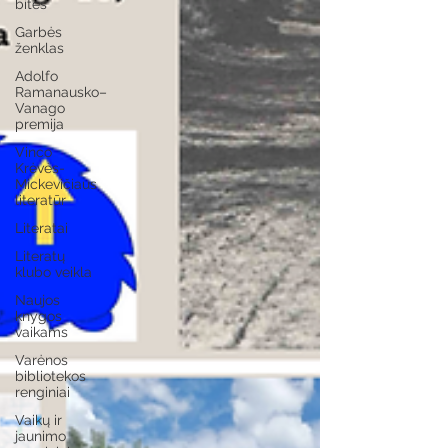
bitės
Garbės
ženklas
Adolfo
Ramanausko–
Vanago
premija
Vinco
Krėvės-
Mickevičiaus
literatūr
Literatai
Literatų
klubo veikla
Naujos
knygos
vaikams
Varėnos
bibliotekos
renginiai
Vaikų ir
jaunimo