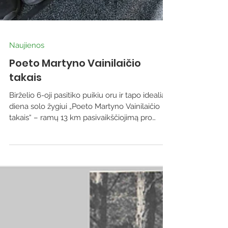
Naujienos
Poeto Martyno Vainilaičio
takais
Birželio 6-oji pasitiko puikiu oru ir tapo idealia
diena solo žygiui „Poeto Martyno Vainilaičio
takais“ – ramų 13 km pasivaikščiojimą pro
pušynus ir ežerų pakrantes. Keliautojai –
pėstieji ir dviratininkai – sekė ežiukų ženklais
pažymėtą maršrutą, klausėsi miško tylos,
paukščių giesmių ir atrado Dzūkijos gamtos
grožį. Žygis nuvedė į Mergežerį, kur gimė
poetas Martynas Vainilaitis. Čia žygeiviai