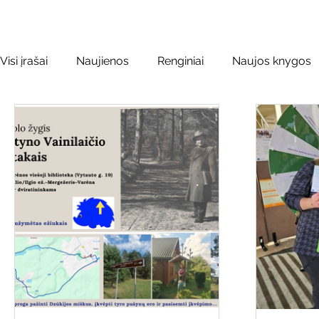
Visi įrašai
Naujienos
Renginiai
Naujos knygos
Leidiniai apie Varėnos kraštą
Kilnojamos parodos
Vinco Krėvės-Mickevičiaus literatūr
Literatai
L
Kaimo bibliotekų renginiai
Poezijos pavasarėlis