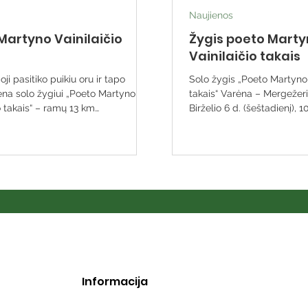
Naujienos
Martyno Vainilaičio
Žygis poeto Mart
Vainilaičio takais
-oji pasitiko puikiu oru ir tapo
Solo žygis „Poeto Martyno 
iena solo žygiui „Poeto Martyno
takais“ Varėna – Mergežer
o takais“ – ramų 13 km
Birželio 6 d. (šeštadienį), 1
čiojimą pro pušynus ir ežerų
Mėgstantiems savarankišk
 Keliautojai – pėstieji ir
pasivaikščiojimus kviečiame
kai – sekė ežiukų ženklais
žygį „Poeto Martyno Vainila
maršrutą, klausėsi miško tylos,
maršrutu Varėna–Mergežer
giesmių ir atrado Dzūkijos gamtos
Startas ir finišas – Varėnos
gis nuvedė į Mergežerį, kur gimė
(Vytauto g. 19). Apie marš
tynas Vainilaitis. Čia žygeiviai
km Pritaikyta pėstiesiems 
isiminti kūrėją ir aplankyti jo
Maršrutas pažymėtas ežiuk
lsio vietą. Finiše bibliotekoj
sekite juos ir tikrai nepasi
Informacija