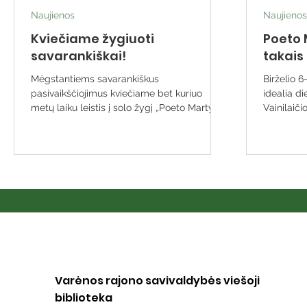
Naujienos
Naujienos
Kviečiame žygiuoti
Poeto 
savarankiškai!
takais
Mėgstantiems savarankiškus
Birželio 6
pasivaikščiojimus kviečiame bet kuriuo
idealia d
metų laiku leistis į solo žygį „Poeto Martyno
Vainilaiči
Vainilaičio takais“, maršrutu Varėna–
pasivaikš
Mergežeris–Varėna. Startas ir finišas –
pakrantes.
Varėnos viešoji biblioteka (Vytauto g. 19).
dviratinin
Apie maršrutą · Trasa: apie 13 km ·
pažymėtą 
Pritaikyta: pėstiesiems ir dviratininkams ·
paukščių 
Žymėjimas: maršrutas pažymėtas ežiukų
grožį. Žy
ženklais – sekite juos ir tikrai nepasiklysite
poetas Mar
Varėnos miškuose. Jūsų laukia grynas oras,
sustojo pr
ramūs pušynai i
amžino poi
Varėnos rajono savivaldybės viešoji
biblioteka