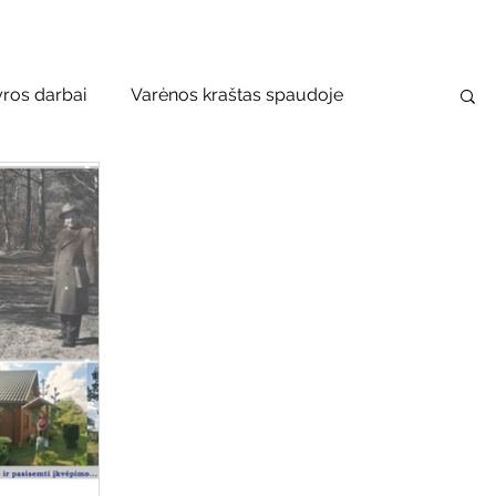
yros darbai
Varėnos kraštas spaudoje
usko–Vanago premija
 bibliotekos renginiai
Vaikų ir jaunimo renginiai
bilioji biblioteka
Mobilūs pašnekesiai