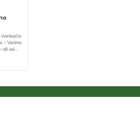
yno
Vainilaičio
is – Varėna
0–18 val.
us
 leistis į solo
ičio takais“,
is–Varėna.
 viešoji biblioteka
rutą Trasa apie 13
ir dviratininkams
ų ženklais –
klysite Varėnos m