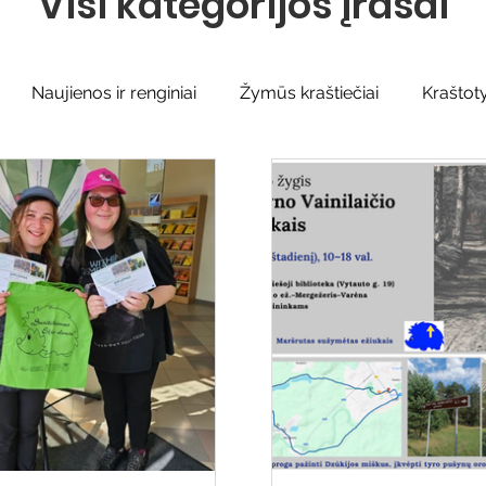
Visi kategorijos įrašai
Naujienos ir renginiai
Žymūs kraštiečiai
Kraštot
Sidabrinės bitės
Garbės ženklas
Adolfo Ramana
iteratų klubo veikla
Naujos knygos vaikams
Varėnos
Ežio dvaras
Gyvieji archyvai
Žymios datos
Mo