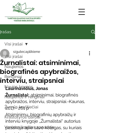
Įrašas
Visi įrašai
sigutecaplikiene
Visi įrašai
Žurnalistai: atsiminimai,
Naujienos
biografinės apybraižos,
Renginiai
interviu, straipsniai
Naujos knygos
Laurinavičius, Jonas
Žurnalistai:
 atsiminimai, biografinės 
Naujienos ir renginiai
apybraižos, interviu, straipsniai.-Kaunas, 
Žymūs kraštiečiai
2017.- 261 p
Atsiminimų, biografinių apybraižų ir 
Kraštotyros darbai
interviu knygoje „Žurnalistai“ autorius 
Varėnos kraštas spaudoje
pasakoja apie savo kolegas, su kuriais 