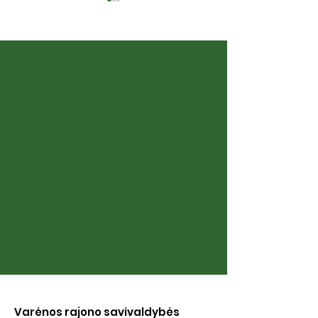
Sibiro aidai
Šeimos albumai
Varėnos rajono savivaldybės