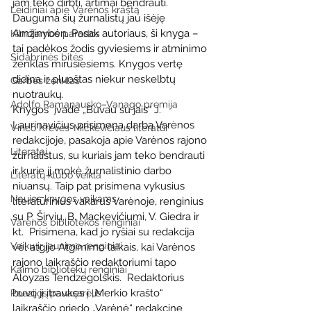
jam teko dirbti, artimai bendrauti. 
Leidiniai apie Varėnos kraštą
Dauguma šių žurnalistų jau išėję 
Amžinybėn. Pasak autoriaus, ši knyga – 
Kilnojamos parodos
tai padėkos žodis gyviesiems ir atminimo 
Sidabrinės bitės
ženklas mirusiesiems. Knygos vertę 
didina ir pluoštas niekur neskelbtų 
Garbės ženklas
nuotraukų.
Adolfo Ramanausko–Vanago premija
Knygos  įvade „Buvau su jais“ J. 
Laurinavičius prisimena darbą Varėnos 
Vinco Krėvės-Mickevičiaus literatūr
redakcijoje, pasakoja apie Varėnos rajono 
Literatai
žurnalistus, su kuriais jam teko bendrauti 
ir kurie jį mokė žurnalistinio darbo 
Literatų klubo veikla
niuansų. Taip pat prisimena vykusius 
Naujos knygos vaikams
literatūrinius vakarus Varėnoje, renginius 
su P. Širviu, B. Mackevičiumi, V. Giedra ir 
Varėnos bibliotekos renginiai
kt.  Prisimena, kad jo ryšiai su redakcija 
Vaikų ir jaunimo renginiai
vėl atgijo Atgimimo laikais, kai Varėnos 
rajono laikraščio redaktoriumi tapo 
Kaimo bibliotekų renginiai
Aloyzas Tendzegolskis.  Redaktorius 
buvo jį įtraukęs į „Merkio krašto“ 
Poezijos pavasarėlis
laikraščio priedo „Varėnė“ redakcinę 