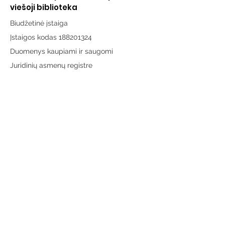
viešoji biblioteka
Biudžetinė įstaiga
Įstaigos kodas 188201324
Duomenys kaupiami ir saugomi
Juridinių asmenų registre
Adresas:
Vytauto g. 19, LT-65189 Varėna
Telefonas:
+370 659 43303
El. paštas:
info@varenosvb.lt
Draugaukime
Informacija
Apie mus
Administracinė informacija