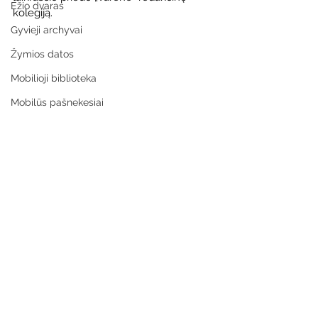
Ežio dvaras
kolegiją.
Gyvieji archyvai
Žymios datos
Mobilioji biblioteka
Mobilūs pašnekesiai