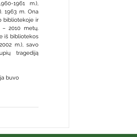
60-1961 m.),  
. 1963 m. Ona  
bibliotekoje ir 
 – 2010 metų. 
 biblioteka
iš bibliotekos 
002 m.), savo 
pių tragediją  
ja buvo  