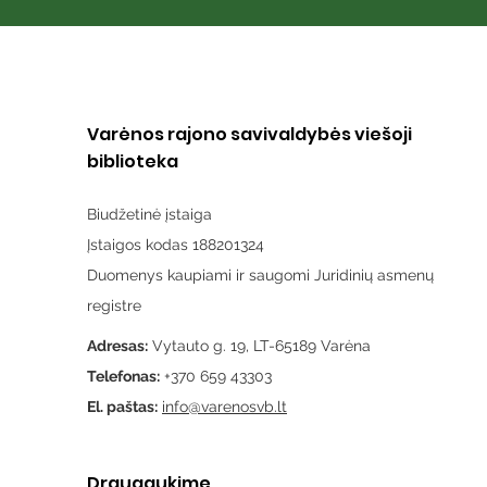
Varėnos rajono savivaldybės viešoji
biblioteka
Biudžetinė įstaiga
Įstaigos kodas 188201324
Duomenys kaupiami ir saugomi Juridinių asmenų
registre
Adresas:
Vytauto g. 19, LT-65189 Varėna
Telefonas:
+370 659 43303
El. paštas:
info@varenosvb.lt
Draugaukime