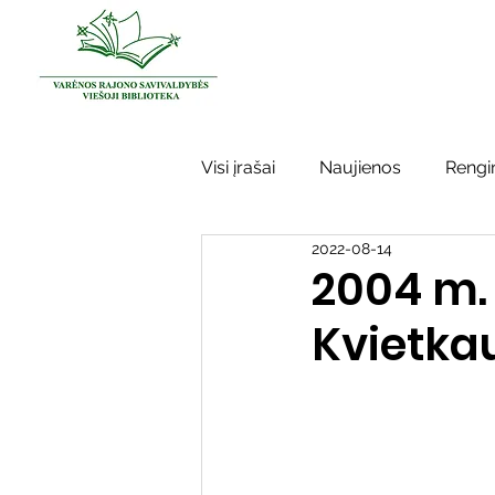
Visi įrašai
Naujienos
Rengin
2022-08-14
Kraštotyros darbai
Varėno
2004 m.
Kvietka
Sidabrinės bitės
Garbės ž
Vinco Krėvės-Mickevičiaus lite