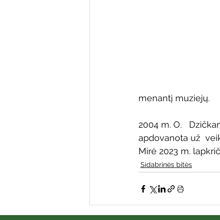
Varėnos bibliotekos renginiai
Poezijos pavasarėlis
Ežio
Mobilūs pašnekesiai
menantį muziejų.
2004 m. O.   Dzička
apdovanota už  veikl
Mirė 2023 m. lapkriči
Sidabrinės bitės