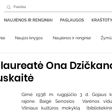
NAUJIENOS IR RENGINIAI
PASLAUGOS
KRAŠTOT
iai
Naujos knygos
Naujienos ir renginiai
Žymūs
s kraštas spaudoje
Leidiniai apie Varėnos kraštą
Ki
 laureatė Ona Dzičkan
uskaitė
enklas
Adolfo Ramanausko–Vanago premija
Gimė 1938 m. rugpjūčio 3 d. Gojaus ka
ratūr
Literatai
Literatų klubo veikla
Naujos kny
rajone. Baigė Senosios  Varėnos vidur
Vilniaus kultūros mokyklą  (bibliotekinin