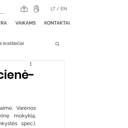
LT
/
EN
YRA
VAIKAMS
KONTAKTAI
 kraštiečiai
lnojamos parodos
cienė-
ime, Varėnos 
gos vaikams
inę mokyklą, 
kystės spec.). 