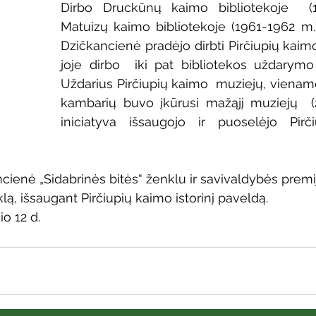
Dirbo Druckūnų kaimo bibliotekoje  (19
Vaikų ir jaunimo renginiai
Kaimo bibliotekų renginiai
Matuizų kaimo bibliotekoje (1961-1962 m.)
Dzičkancienė pradėjo dirbti Pirčiupių kaimo 
joje dirbo  iki pat bibliotekos uždarymo
 dvaras
Gyvieji archyvai
Žymios datos
Mobilioji
Uždarius Pirčiupių kaimo  muziejų, viename 
kambarių buvo įkūrusi mažąjį muziejų  (2
iniciatyva išsaugojo ir puoselėjo Pirčiu
ncienė „Sidabrinės bitės“ ženklu ir savivaldybės premi
ą, išsaugant Pirčiupių kaimo istorinį paveldą.
o 12 d. 