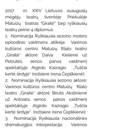
2017  m. XXIV Lietuvos suaugusių 
mėgėjų teatrų šventėje Priekulėje 
Matuizų  teatras "Giraitė" tarp ryškiausių 
teatrų pelnė 4 diplomus:
1.  Nominacija Ryškiausia sezono moters 
epizodinio vaidmens atlikėja:  Varėnos 
kultūros centro Matuizų filialo teatro 
„Giraitė“ aktorė Daiva  Kielienė už 
Petrutės, senos panos vaidmenį 
spektaklyje Algirdo Kazragio  „Tuščia 
kertė širdyje“ (režisierė Irena Čeplikienė);
2.  Nominacija Ryškiausia sezono aktorė: 
Varėnos kultūros centro Matuizų  filialo 
teatro „Giraitė“ aktorė Birutė Akstinienė 
už Antosės, senos  panos vaidmenį 
spektaklyje Algirdo Kazragio „Tuščia 
kertė širdyje“  (režisierė Irena Čeplikienė);
3.  Nominacija Ryškiausia nacionalinės 
dramaturgijos interpretacija:  Varėnos 