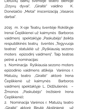
Lietuvių dainų šventėje teatro dienoje 
„Dzyvų dyvai“, „Giraitė“ vaidino  K. 
Donelaičio „Metai“ inscenizaciją „Vasaros 
darbai“.
2015  m. X-oje Teatrų šventėje Rokiškyje 
Irenai Čeplikienei už kaimynės  Barboros 
vaidmenį  spektaklyje „Paskubėjo“ įteikta 
respublikinės teatrų  šventės „Tegyvuoja 
teatras“ statulėlė už „Ryškiausią sezono 
moters  epizodinį vaidmenį“. Taip teatras 
pelnė 4 nominacijas: 
1.  Nominacija  Ryškiausia sezono moters 
epizodinio vaidmens atlikėja  Varėnos r. 
Matuizų teatro „Giraitė“ aktorė Irena 
Čeplikienė už kaimynės  Barboros 
vaidmenį spektaklyje L. Didžiulienės  –  
Žmonos „Paskubėjo“ (režisierė Irena 
Čeplikienė);
2.  Nominacija Varėnos r. Matuizų teatro 
„Giraitė“ aktorė Birutė Akstinienė  už 