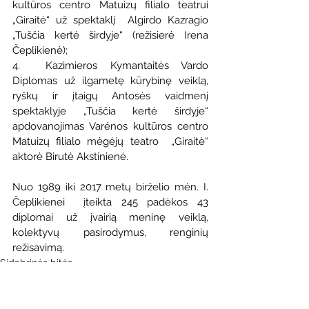
kultūros centro Matuizų filialo teatrui 
„Giraitė“ už spektaklį  Algirdo Kazragio 
„Tuščia kertė širdyje“ (režisierė Irena 
Čeplikienė);
4.  Kazimieros Kymantaitės Vardo 
Diplomas už ilgametę kūrybinę veiklą,  
ryškų ir įtaigų Antosės vaidmenį 
spektaklyje „Tuščia kertė širdyje“  
apdovanojimas Varėnos kultūros centro 
Matuizų filialo mėgėjų teatro  „Giraitė“ 
aktorė Birutė Akstinienė.
Nuo 1989 iki 2017 metų birželio mėn. I.  
Čeplikienei  įteikta 245 padėkos 43 
diplomai už įvairią meninę veiklą,  
kolektyvų pasirodymus, renginių 
režisavimą. 
Sidabrinės bitės