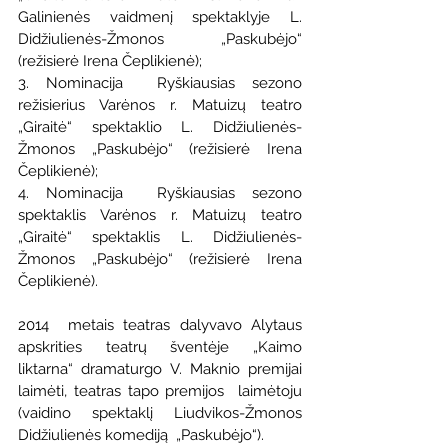
Galinienės vaidmenį spektaklyje L. 
Didžiulienės-Žmonos „Paskubėjo“  
(režisierė Irena Čeplikienė);
3. Nominacija  Ryškiausias sezono 
režisierius Varėnos r. Matuizų teatro 
„Giraitė“ spektaklio L. Didžiulienės-
Žmonos „Paskubėjo“ (režisierė Irena 
Čeplikienė);
4. Nominacija  Ryškiausias sezono 
spektaklis Varėnos r. Matuizų teatro 
„Giraitė“ spektaklis L. Didžiulienės-
Žmonos „Paskubėjo“ (režisierė Irena 
Čeplikienė).
2014  metais teatras dalyvavo Alytaus 
apskrities teatrų šventėje „Kaimo  
liktarna“ dramaturgo V. Maknio premijai 
laimėti, teatras tapo premijos  laimėtoju 
(vaidino spektaklį Liudvikos-Žmonos 
Didžiulienės komediją  „Paskubėjo“).