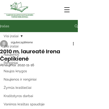
Įrašas
Visi įrašai
sigutecaplikiene
Visi įrašai
2010 m. laureatė Irena
Naujienos
Čeplikienė
Renginiai
Atnaujinta:
2022-11-16
Naujos knygos
Naujienos ir renginiai
Žymūs kraštiečiai
Kraštotyros darbai
Varėnos kraštas spaudoje