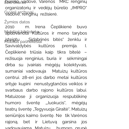
būrelio vadovė, Varėnos  MKC renginių 
Ežio dvaras
organizatorių ir vedėjų būrelio „IMPRO“ 
Gyvieji archyvai
vadovė, renginių  režisierė.
Žymios datos
2010  m. Irena Čeplikienė buvo 
Mobilioji biblioteka
apdovanota Kultūros ir meno tarybos 
įsteigtu  „Sidabrinės bitės“ ženklu ir 
Mobilūs pašnekesiai
Savivaldybės kultūros premija. I.  
Čeplikienė triūsia kaip tikra bitelė – 
režisuoja renginius, buria ir  sėkmingai 
dirba su įvairiais mėgėjų kolektyvais, 
sumaniai vadovauja  Matuizų kultūros 
centrui. 28-eri jos darbo metai kultūros 
srityje kupini  nenustygtančios veiklos ir 
svarbaus darbo rajono kultūros labui.  
Matuizose ji organizuoja respublikinę 
humoro šventę „Juokucis“, mėgėjų  
teatrų šventę „Tegyvuoja Giraitė“, Matuizų 
seniūnijos kaimo šventę. Ne  tik Varėnos 
rajoną, bet ir Lietuvą garsina jos 
vadovaujama Matuizų  humoro grupė 