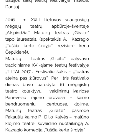
Baltijos šalių teatrų festivalyje Tistede, 
Danijoj.
2016  m. XXIII Lietuvos suaugusiųjų 
mėgėjų teatrų apžiūroje-šventėje  
„Atspindžiai“ Matuizų teatras „Giraitė“ 
tapo laureatais. (spektaklis A.  Kazragio 
„Tuščia kertė širdyje“, režisierė Irena 
Čeplikienė).
Matuizų  teatras „Giraitė“ dalyvavo 
tradiciniame XVI-ąjame teatrų festivalyje  
,,TILTAI 2017''. Festivalio šūkis - ,,Teatras 
ateina pas žiūrovus''. Per  tris festivalio 
dienas buvo parodyta 16 mėgėjiškų 
teatro kolektyvų  vaidinimų įvairiose 
Panevėžio rajono erdvėse - kaimo 
bendruomenių  centruose, klojime. 
Matuizų teatras „Giraitė“ pasirodė 
Pakaušių kaimo P.  Dilio Kalvės – malūno 
klojimo teatre, suvaidino nuotaikingą A. 
Kazragio komediją „Tuščia kertė širdyje“.