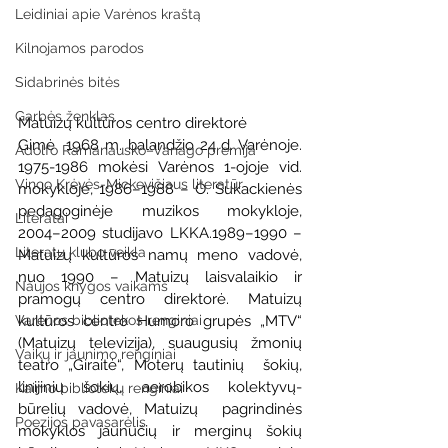
Leidiniai apie Varėnos kraštą
Kilnojamos parodos
Sidabrinės bitės
Garbės ženklas
Matuizų kultūros centro direktorė
Gimė  1968 m. balandžio 24 d. Varėnoje. 
Adolfo Ramanausko–Vanago premija
1975-1986 mokėsi Varėnos 1-ojoje vid.  
Vinco Krėvės-Mickevičiaus literatūr
mokykloje, 1986–1988 – O. Sukackienės 
pedagoginėje muzikos mokykloje,  
Literatai
2004–2009 studijavo LKKA.1989–1990 – 
Literatų klubo veikla
Matuizų kultūros namų meno vadovė, 
nuo 1990 – Matuizų laisvalaikio ir  
Naujos knygos vaikams
pramogų centro direktorė. Matuizų 
Varėnos bibliotekos renginiai
kultūros centro Humoro grupės „MTV“  
(Matuizų televizija), suaugusių žmonių 
Vaikų ir jaunimo renginiai
teatro „Giraitė“, Moterų tautinių  šokių, 
linijinių šokių, aerobikos kolektyvų-
Kaimo bibliotekų renginiai
būrelių vadovė, Matuizų  pagrindinės 
Poezijos pavasarėlis
mokyklos jaunučių ir merginų šokių 