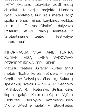
„MTV“ (Matuizų televizija), 2016 metų 
absoliuti  televizijos projekto „Humoro 
lyga“ nugalėtoja, kuri šiais metais 2017  
spalio mėnesį minės kūrybinės veiklos 
20 metį . Teatras „Giraitė“  dalyvavo 
Pasaulio lietuvių dainų šventėje ir 
tarptautiniame teatrų  festivalyje 
„Interrampa“.
INFORMACIJA VISA APIE TEATRĄ  
KURIAM VISĄ LAIKĄ VADOVAVO 
REŽISIERĖ IRENA ČEPLIKIENĖ
Matuizų teatras „Giraitė“ įkurtas 1998 
metais. Teatro įkūrėja, režisierė – Irena 
Čeplikienė. Dalyvių skaičius – 15.  Sukurtų 
spektaklių skaičius – 10: A. P. Čechovo 
„Piršlybos“, R.  Keturakio „Prilips ožys 
liepto galą“, Kazimiero-Čiplio Vijūno 
„Bobutės  susipyko“, Kazimiero-Čiplio 
Vijūno „Medinė piela“, V. Bladykaitės  