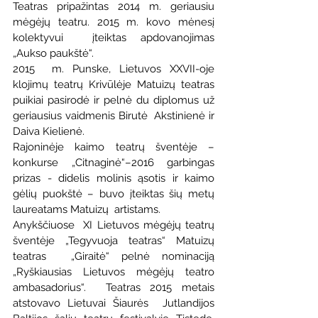
Teatras pripažintas 2014 m. geriausiu 
mėgėjų teatru. 2015 m. kovo mėnesį 
kolektyvui  įteiktas apdovanojimas 
„Aukso paukštė“.
2015  m. Punske, Lietuvos XXVII-oje 
klojimų teatrų Krivūlėje Matuizų teatras  
puikiai pasirodė ir pelnė du diplomus už 
geriausius vaidmenis Birutė  Akstinienė ir 
Daiva Kielienė.
Rajoninėje kaimo teatrų šventėje – 
konkurse „Citnaginė“–2016 garbingas 
prizas - didelis molinis ąsotis ir kaimo 
gėlių puokštė – buvo įteiktas šių metų 
laureatams Matuizų  artistams.
Anykščiuose  XI Lietuvos mėgėjų teatrų 
šventėje „Tegyvuoja teatras“ Matuizų 
teatras  „Giraitė“ pelnė nominaciją 
„Ryškiausias Lietuvos mėgėjų teatro  
ambasadorius“.  Teatras 2015 metais 
atstovavo Lietuvai Šiaurės  Jutlandijos 