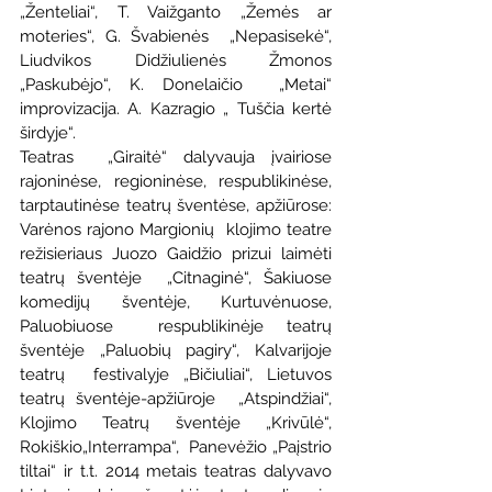
„Ženteliai“, T. Vaižganto „Žemės ar 
moteries“, G. Švabienės  „Nepasisekė“, 
Liudvikos Didžiulienės Žmonos 
„Paskubėjo“, K. Donelaičio  „Metai“ 
improvizacija. A. Kazragio „ Tuščia kertė 
širdyje“.
Teatras  „Giraitė“ dalyvauja įvairiose 
rajoninėse, regioninėse, respublikinėse,  
tarptautinėse teatrų šventėse, apžiūrose: 
Varėnos rajono Margionių  klojimo teatre 
režisieriaus Juozo Gaidžio prizui laimėti 
teatrų šventėje  „Citnaginė“, Šakiuose 
komedijų šventėje, Kurtuvėnuose, 
Paluobiuose  respublikinėje teatrų 
šventėje „Paluobių pagiry“, Kalvarijoje 
teatrų  festivalyje „Bičiuliai“, Lietuvos 
teatrų šventėje-apžiūroje  „Atspindžiai“, 
Klojimo Teatrų šventėje „Krivūlė“, 
Rokiškio„Interrampa“,  Panevėžio „Paįstrio 
tiltai“ ir t.t. 2014 metais teatras dalyvavo  