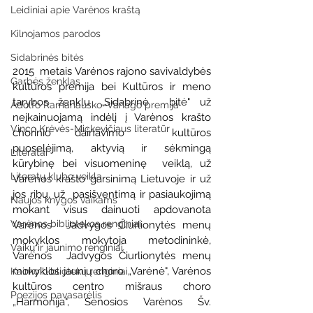
Leidiniai apie Varėnos kraštą
Kilnojamos parodos
Sidabrinės bitės
2015  metais Varėnos rajono savivaldybės 
Garbės ženklas
kultūros premija bei Kultūros ir meno 
tarybos ženklu „Sidabrinė  bitė" už 
Adolfo Ramanausko–Vanago premija
neįkainuojamą indėlį į Varėnos krašto 
Vinco Krėvės-Mickevičiaus literatūr
chorinio dainavimo  kultūros 
puoselėjimą, aktyvią ir sėkmingą 
Literatai
kūrybinę bei visuomeninę  veiklą, už 
Literatų klubo veikla
Varėnos krašto garsinimą Lietuvoje ir už 
jos ribų, už  pasišventimą ir pasiaukojimą 
Naujos knygos vaikams
mokant visus dainuoti apdovanota 
Varėnos bibliotekos renginiai
Varėnos  Jadvygos Čiurlionytės menų 
mokyklos mokytoja metodininkė, 
Vaikų ir jaunimo renginiai
Varėnos  Jadvygos Čiurlionytės menų 
mokyklos jaunių choro „Varėnė", Varėnos  
Kaimo bibliotekų renginiai
kultūros centro mišraus choro 
Poezijos pavasarėlis
„Harmonija", Senosios Varėnos Šv.  