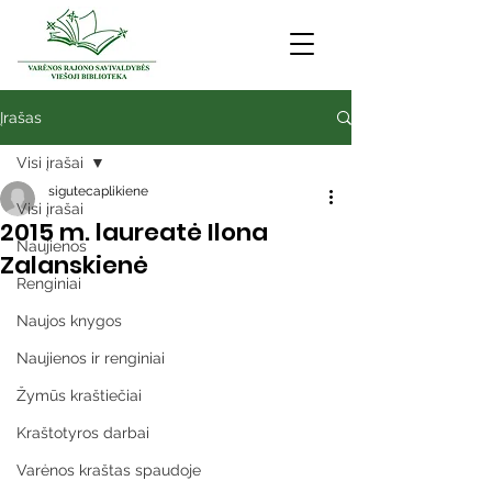
Įrašas
Visi įrašai
sigutecaplikiene
Visi įrašai
2015 m. laureatė Ilona
Naujienos
Zalanskienė
Renginiai
Naujos knygos
Naujienos ir renginiai
Žymūs kraštiečiai
Kraštotyros darbai
Varėnos kraštas spaudoje