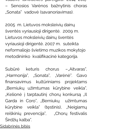
– Senosios Varėnos bažnytinis choras 
„Sonata”  vadovė (savanoriavimas).
2005  m. Lietuvos moksleivių dainų 
šventės vyriausioji dirigentė.  2009 m.  
Lietuvos moksleivių dainų šventės 
vyriausioji dirigentė. 2007 m.  suteikta 
neformaliojo švietimo muzikos mokytojo 
metodininko  kvalifikacinė kategorija.
Subūrė keturis chorus –„Aitvaras”, 
„Harmonija”, „Sonata”, „Varėnė”. Gavo 
finansavimus kultūriniams projektams 
„Berniukų užimtumas kūrybine veikla”, 
„Kelionė į tarptautinį chorų konkursą „Il 
Garda in Coro”, „Berniukų  užimtumas 
kūrybine veikla” (tęstinis), „Neigiamų 
reiškinių prevencija”,   „Chorų festivalis 
Širdžių kalba”.
Sidabrinės bitės