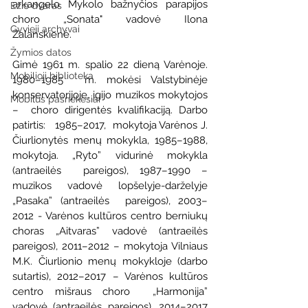
arkangelo Mykolo bažnyčios parapijos 
Ežio dvaras
choro „Sonata" vadovė Ilona  
Gyvieji archyvai
Zalanskienė.
Žymios datos
Gimė 1961 m. spalio 22 dieną Varėnoje. 
Mobilioji biblioteka
1980–1985  m. mokėsi Valstybinėje 
konservatorijoje, įgijo muzikos mokytojos 
Mobilūs pašnekesiai
–  choro dirigentės kvalifikaciją. Darbo 
patirtis:   1985–2017,  mokytoja Varėnos J. 
Čiurlionytės menų mokykla, 1985–1988, 
mokytoja. „Ryto” vidurinė mokykla 
(antraeilės  pareigos), 1987–1990 – 
muzikos vadovė lopšelyje-darželyje 
„Pasaka” (antraeilės  pareigos), 2003–
2012 - Varėnos kultūros centro berniukų 
choras „Aitvaras” vadovė (antraeilės 
pareigos), 2011–2012 – mokytoja Vilniaus 
M.K. Čiurlionio menų mokykloje (darbo 
sutartis), 2012–2017 – Varėnos kultūros 
centro mišraus choro  „Harmonija” 
vadovė (antraeilės pareigos). 2014–2017  