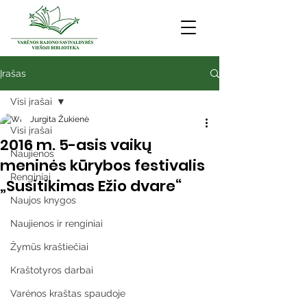
Įrašas
Visi įrašai
Jurgita Žukienė
Visi įrašai
2016 m. 5-asis vaikų
Naujienos
meninės kūrybos festivalis
Renginiai
„Susitikimas Ežio dvare“
Naujos knygos
Naujienos ir renginiai
Žymūs kraštiečiai
Kraštotyros darbai
Varėnos kraštas spaudoje