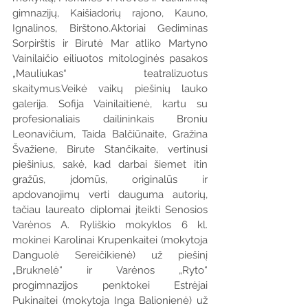
gimnazijų, Kaišiadorių rajono, Kauno, 
Ignalinos, Birštono.Aktoriai Gediminas 
Sorpirštis ir Birutė Mar atliko Martyno 
Vainilaičio eiliuotos mitologinės pasakos 
„Mauliukas“ teatralizuotus 
skaitymus.Veikė vaikų piešinių lauko 
galerija. Sofija Vainilaitienė, kartu su 
profesionaliais dailininkais Broniu 
Leonavičium, Taida Balčiūnaite, Gražina 
Švažiene, Birute Stančikaite, vertinusi 
piešinius, sakė, kad darbai šiemet itin 
gražūs, įdomūs, originalūs ir 
apdovanojimų verti dauguma autorių, 
tačiau laureato diplomai įteikti Senosios 
Varėnos A. Ryliškio mokyklos 6 kl. 
mokinei Karolinai Krupenkaitei (mokytoja 
Danguolė Sereičikienė) už piešinį 
„Bruknelė“ ir Varėnos „Ryto“ 
progimnazijos penktokei Estrėjai 
Pukinaitei (mokytoja Inga Balionienė) už 