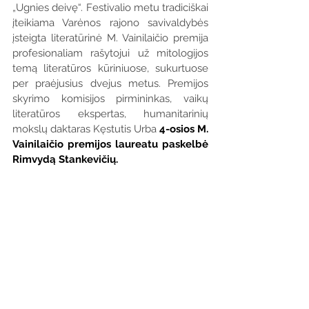
„Ugnies deivę“. Festivalio metu tradiciškai 
įteikiama Varėnos rajono savivaldybės 
įsteigta literatūrinė M. Vainilaičio premija 
profesionaliam rašytojui už mitologijos 
temą literatūros kūriniuose, sukurtuose 
per praėjusius dvejus metus. Premijos 
skyrimo komisijos pirmininkas, vaikų 
literatūros ekspertas, humanitarinių 
mokslų daktaras Kęstutis Urba 
4-osios M. 
Vainilaičio premijos laureatu paskelbė 
Rimvydą Stankevičių.