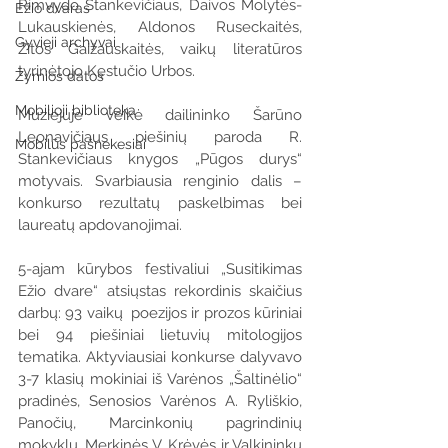
Rimvydo Stankevičiaus, Daivos Molytės-
Ežio dvaras
Lukauskienės, Aldonos Ruseckaitės, 
Gyvieji archyvai
Zitos Gaižauskaitės, vaikų literatūros 
tyrinėtojo Kęstučio Urbos. 
Žymios datos
Mobilioji biblioteka
Muziejuje veikė dailininko Šarūno 
Leonavičiaus piešinių paroda R. 
Mobilūs pašnekesiai
Stankevičiaus knygos „Pūgos durys“ 
motyvais. Svarbiausia renginio dalis – 
konkurso rezultatų paskelbimas bei 
laureatų apdovanojimai. 
5-ajam kūrybos festivaliui „Susitikimas 
Ežio dvare“ atsiųstas rekordinis skaičius 
darbų: 93 vaikų  poezijos ir prozos kūriniai 
bei 94 piešiniai lietuvių mitologijos 
tematika. Aktyviausiai konkurse dalyvavo 
3-7 klasių mokiniai iš Varėnos „Šaltinėlio“ 
pradinės, Senosios Varėnos A. Ryliškio, 
Panočių, Marcinkonių pagrindinių 
mokyklų, Merkinės V. Krėvės ir Valkininkų 