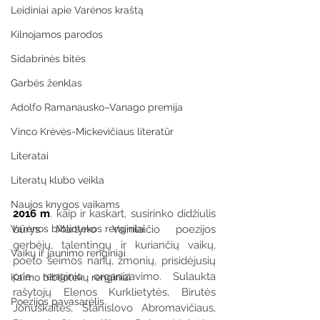
Leidiniai apie Varėnos kraštą
Kilnojamos parodos
Sidabrinės bitės
Garbės ženklas
Adolfo Ramanausko–Vanago premija
Vinco Krėvės-Mickevičiaus literatūr
Literatai
Literatų klubo veikla
Naujos knygos vaikams
2016 m
. kaip ir kaskart, susirinko didžiulis 
Varėnos bibliotekos renginiai
būrys Martyno Vainilaičio poezijos 
gerbėjų, talentingų ir kuriančių vaikų, 
Vaikų ir jaunimo renginiai
poeto šeimos narių, žmonių, prisidėjusių 
prie renginio organizavimo. Sulaukta 
Kaimo bibliotekų renginiai
rašytojų Elenos Kurklietytės, Birutės 
Poezijos pavasarėlis
Jonuškaitės, Stanislovo Abromavičiaus, 