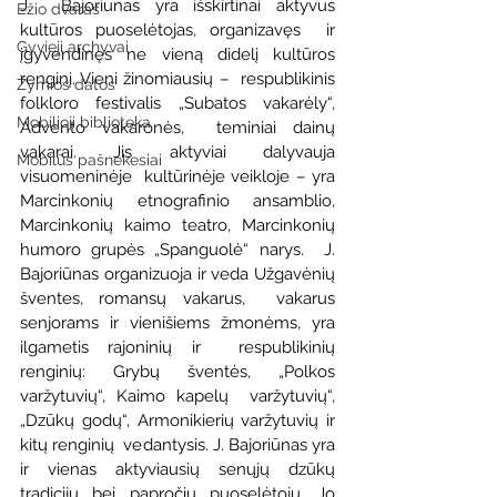
J.  Bajoriūnas yra išskirtinai aktyvus 
Ežio dvaras
kultūros puoselėtojas, organizavęs  ir 
Gyvieji archyvai
įgyvendinęs ne vieną didelį kultūros 
renginį. Vieni žinomiausių –  respublikinis 
Žymios datos
folkloro festivalis „Subatos vakarėly“, 
Mobilioji biblioteka
Advento vakaronės,  teminiai dainų 
vakarai. Jis aktyviai dalyvauja 
Mobilūs pašnekesiai
visuomeninėje  kultūrinėje veikloje – yra 
Marcinkonių etnografinio ansamblio,  
Marcinkonių kaimo teatro, Marcinkonių 
humoro grupės „Spanguolė“ narys.  J. 
Bajoriūnas organizuoja ir veda Užgavėnių 
šventes, romansų vakarus,  vakarus 
senjorams ir vienišiems žmonėms, yra 
ilgametis rajoninių ir  respublikinių 
renginių: Grybų šventės, „Polkos 
varžytuvių“, Kaimo kapelų  varžytuvių“, 
„Dzūkų godų“, Armonikierių varžytuvių ir 
kitų renginių  vedantysis. J. Bajoriūnas yra 
ir vienas aktyviausių senųjų dzūkų  
tradicijų bei papročių puoselėtojų. Jo 