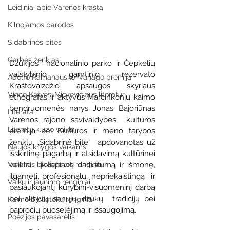
Leidiniai apie Varėnos kraštą
Kilnojamos parodos
Sidabrinės bitės
Garbės ženklas
Dzūkijos  nacionalinio parko ir Čepkelių 
valstybinio gamtinio rezervato  
Adolfo Ramanausko–Vanago premija
Kraštovaizdžio apsaugos skyriaus 
Vinco Krėvės-Mickevičiaus literatūr
etnografas ir aktyvus Marcinkonių kaimo  
bendruomenės narys Jonas Bajoriūnas 
Literatai
Varėnos rajono savivaldybės  kultūros 
Literatų klubo veikla
premija bei Kultūros ir meno tarybos 
ženklu „Sidabrinė bitė“  apdovanotas už 
Naujos knygos vaikams
išskirtinę pagarbą ir atsidavimą kultūrinei 
Varėnos bibliotekos renginiai
veiklai,  įkvepiantį darbštumą ir išmonę, 
ilgametį, profesionalų, nepriekaištingą  ir 
Vaikų ir jaunimo renginiai
pasiaukojantį kūrybinį-visuomeninį darbą 
bei aktyvų senųjų dzūkų  tradicijų bei 
Kaimo bibliotekų renginiai
papročių puoselėjimą ir išsaugojimą.
Poezijos pavasarėlis