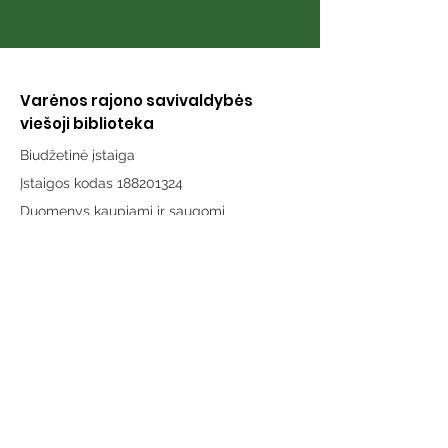
Varėnos rajono savivaldybės
viešoji biblioteka
Biudžetinė įstaiga
Įstaigos kodas 188201324
Duomenys kaupiami ir saugomi
Juridinių asmenų registre
Adresas:
Vytauto g. 19, LT-65189 Varėna
Telefonas:
+370 659 43303
El. paštas:
info@varenosvb.lt
Draugaukime