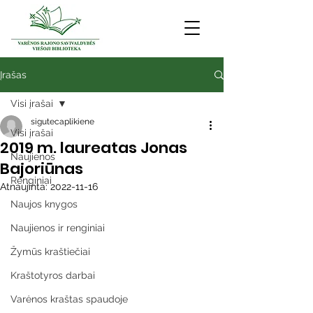
Įrašas
Visi įrašai
sigutecaplikiene
Visi įrašai
2019 m. laureatas Jonas
Naujienos
Bajoriūnas
Renginiai
Atnaujinta:
2022-11-16
Naujos knygos
Naujienos ir renginiai
Žymūs kraštiečiai
Kraštotyros darbai
Varėnos kraštas spaudoje