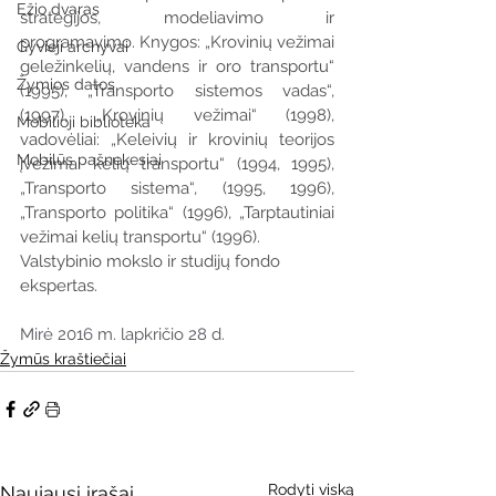
Ežio dvaras
strategijos, modeliavimo ir 
programavimo. Knygos: „Krovinių vežimai 
Gyvieji archyvai
geležinkelių, vandens ir oro transportu“ 
Žymios datos
(1995), „Transporto sistemos vadas“, 
(1997), „Krovinių vežimai“ (1998), 
Mobilioji biblioteka
vadovėliai: „Keleivių ir krovinių teorijos 
Mobilūs pašnekesiai
įvežimai kelių transportu“ (1994, 1995), 
„Transporto sistema“, (1995, 1996), 
„Transporto politika“ (1996), „Tarptautiniai 
vežimai kelių transportu“ (1996). 
Valstybinio mokslo ir studijų fondo 
ekspertas.
Mirė 2016 m. lapkričio 28 d.
Žymūs kraštiečiai
Rodyti viską
Naujausi įrašai