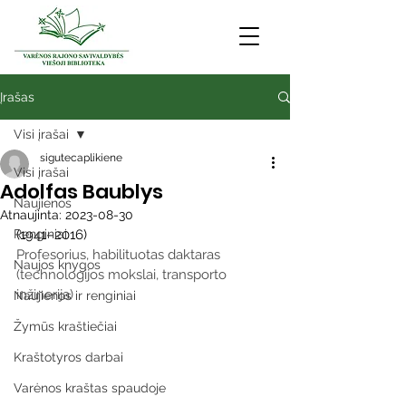
Įrašas
Visi įrašai
sigutecaplikiene
Visi įrašai
Adolfas Baublys
Naujienos
Atnaujinta:
2023-08-30
Renginiai
(1941–2016)
Profesorius, habilituotas daktaras  
Naujos knygos
(technologijos mokslai, transporto 
inžinerija)
Naujienos ir renginiai
Žymūs kraštiečiai
Kraštotyros darbai
Varėnos kraštas spaudoje