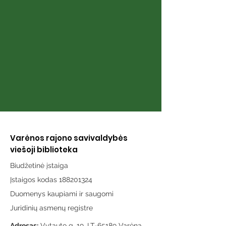
Adlys
Varėnos rajono savivaldybės
viešoji biblioteka
Biudžetinė įstaiga
Įstaigos kodas 188201324
Duomenys kaupiami ir saugomi
Juridinių asmenų registre
Adresas:
Vytauto g. 19, LT-65189 Varėna