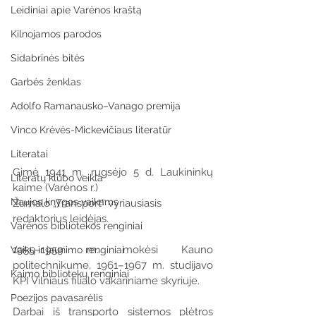
Leidiniai apie Varėnos kraštą
Kilnojamos parodos
Sidabrinės bitės
Garbės ženklas
Adolfo Ramanausko–Vanago premija
Vinco Krėvės-Mickevičiaus literatūr
Literatai
Gimė 1941 m. rugsėjo 5 d. Laukininkų 
Literatų klubo veikla
kaime (Varėnos r.)
Naujos knygos vaikams
Žurnalo „Transport“ vyriausiasis 
redaktorius leidėjas.
Varėnos bibliotekos renginiai
1955–1959 m. mokėsi Kauno 
Vaikų ir jaunimo renginiai
politechnikume, 1961–1967 m. studijavo 
Kaimo bibliotekų renginiai
KPI Vilniaus filialo vakariniame skyriuje.
Poezijos pavasarėlis
Darbai iš transporto sistemos plėtros 