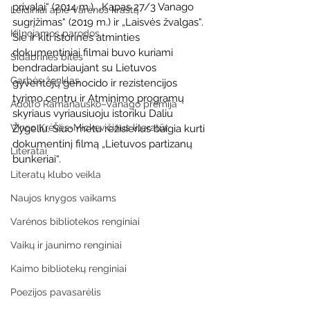
privalai“ (2014 m.), „Kapas 27/3 Vanago 
Leidiniai apie Varėnos kraštą
sugrįžimas“ (2019 m.) ir „Laisvės žvalgas“. 
Kilnojamos parodos
Šie ir kiti istorinės atminties 
dokumentiniai filmai buvo kuriami 
Sidabrinės bitės
bendradarbiaujant su Lietuvos 
Garbės ženklas
gyventojų genocido ir rezistencijos 
tyrimo centru ir Atminimo programų 
Adolfo Ramanausko–Vanago premija
skyriaus vyriausiuoju istoriku Daliu 
Vinco Krėvės-Mickevičiaus literatūr
Žygeliu. Šiuo metu režisierius baigia kurti 
dokumentinį filmą „Lietuvos partizanų 
Literatai
bunkeriai“.   
Literatų klubo veikla
Naujos knygos vaikams
Varėnos bibliotekos renginiai
Vaikų ir jaunimo renginiai
Kaimo bibliotekų renginiai
Poezijos pavasarėlis