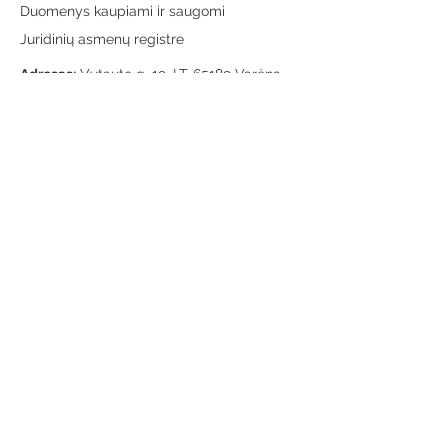
Duomenys kaupiami ir saugomi
Juridinių asmenų registre
Adresas:
Vytauto g. 19, LT-65189 Varėna
Telefonas:
+370 659 43303
El. paštas:
info@varenosvb.lt
Draugaukime
Informacija
Apie mus
Administracinė informacija
Teisinė informacija
Korupcijos prevencija
Atviri duomenys