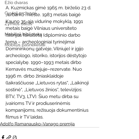
Ežio dvaras
A. Kuzmickas gimė 1965 m. birželio 23 d. 
Gyvieji archyvai
Jurbarko mieste. 1983 metais baigė 
Kauno 35-ąją vidurinę mokyklą. 1991 
Žymios datos
metais baigė Vilniaus universiteto 
Mobilioji biblioteka
Istorijos fakultetą (diplominio darbo 
tema – archeologiniai tyrinėjimai 
Mobilūs pašnekesiai
Domininkonų gatvėje, Vilniuje) ir įgijo 
archeologo, istoriko, istorijos dėstytojo 
specialybę. 1990–1993 metais dirbo 
Kernavės muziejuje–rezervate. Nuo 
1996 m. dirbo žiniasklaidoje 
(laikraščiuose „Lietuvos rytas“, „Laikinoji 
sostinė“, „Lietuvos žinios“, televizijos: 
BTV, TV3, LTV). Šiuo metu dirba su 
įvairioms TV ir prodiuserinėmis 
kompanijoms, režisuoja dokumentinius 
filmus ir TV laidas.
Adolfo Ramanausko–Vanago premija