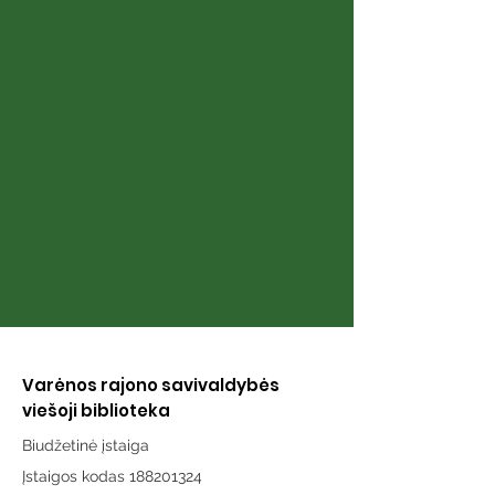
Aistė Smilgevičiūtė ir
Laisvės kovų
Rokas Radzevičius
įamžinimo sąj
Varėnos rajono savivaldybės
viešoji biblioteka
Biudžetinė įstaiga
Įstaigos kodas 188201324