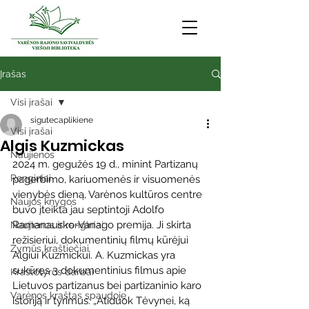
Įrašas
Visi įrašai
sigutecaplikiene
Visi įrašai
Algis Kuzmickas
Naujienos
2024 m. gegužės 19 d., minint Partizanų 
Renginiai
pagerbimo, kariuomenės ir visuomenės 
vienybės dieną, Varėnos kultūros centre 
Naujos knygos
buvo įteikta jau septintoji Adolfo 
Ramanausko-Vanago premija. Ji skirta 
Naujienos ir renginiai
režisieriui, dokumentinių filmų kūrėjui 
Žymūs kraštiečiai
Algiui Kuzmickui. A. Kuzmickas yra 
sukūręs 3 dokumentinius filmus apie 
Kraštotyros darbai
Lietuvos partizanus bei partizaninio karo 
Varėnos kraštas spaudoje
istoriją ir tyrimus: „Atiduok Tėvynei, ką 