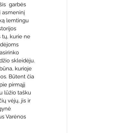
šis  garbės 
nį asmeninį 
ziką lemtingu 
torijos 
 biblioteka
 tų, kurie ne 
idėjoms 
asirinko 
žio skleidėju. 
būna, kurioje 
jos. Būtent čia 
ie pirmąjį 
u lūžio tašku 
 vėjų, jis ir 
 gynė 
us Varėnos 