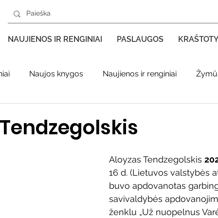
NAUJIENOS IR RENGINIAI
PASLAUGOS
KRAŠTOT
iai
Naujos knygos
Naujienos ir renginiai
Žymūs
s kraštas spaudoje
Leidiniai apie Varėnos kraštą
Ki
 Tendzegolskis
enklas
Adolfo Ramanausko–Vanago premija
Aloyzas Tendzegolskis 
20
16 d. (Lietuvos valstybės 
buvo apdovanotas garbing
ratūr
Literatai
Literatų klubo veikla
Naujos kny
savivaldybės apdovanojim
ženklu „Už nuopelnus Var