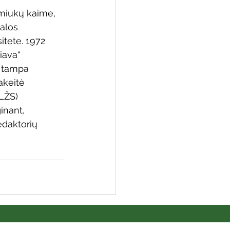
aimiukų kaime, 
alos 
itete. 1972 
iava“ 
s tampa 
akeitė 
LŽS) 
inant, 
edaktorių 