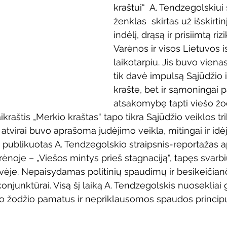
kraštui“
 A. Tendzegolskiui 
Vaikų ir jaunimo renginiai
Kaimo bibliotekų renginiai
ženklas  skirtas už išskirti
indėlį, drąsą ir prisiimtą ri
Varėnos ir visos Lietuvos is
 dvaras
Gyvieji archyvai
Žymios datos
Mobilioji
laikotarpiu. Jis buvo vienas
tik davė impulsą Sąjūdžio 
krašte, bet ir sąmoningai p
atsakomybę tapti viešo žod
raštis „Merkio kraštas“ tapo tikra Sąjūdžio veiklos tri
r atvirai buvo aprašoma judėjimo veikla, mitingai ir idė
 publikuotas A. Tendzegolskio straipsnis-reportažas ap
ėnoje – „Viešos mintys prieš stagnaciją“, tapęs svarbi
vėje. Nepaisydamas politinių spaudimų ir besikeičiančių
onjunktūrai. Visą šį laiką A. Tendzegolskis nuosekliai
vo žodžio pamatus ir nepriklausomos spaudos princip