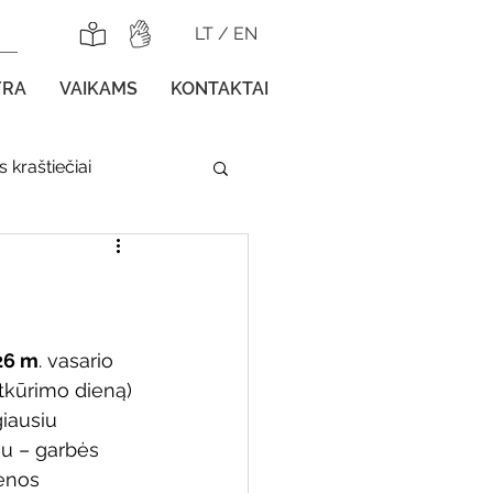
LT
/
EN
YRA
VAIKAMS
KONTAKTAI
 kraštiečiai
lnojamos parodos
26 m
. vasario 
atkūrimo dieną) 
iausiu 
gos vaikams
u – garbės 
ėnos 