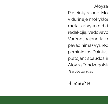
                     
Raseinių rajone. Mo
vidurinėje mokyklose
metais atvyko dirbti
redakciją, vadovavo
Varėnos rajono laik
pavadinimą) vyr. re
pirmininkas Dainius
plėtojant spaudos ir
Aloyzą Tendzegolskį
Garbės ženklas