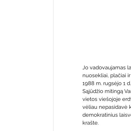
Varėnos bibliotekos renginiai
Poezijos pavasarėlis
Ežio
Mobilūs pašnekesiai
Jo vadovaujamas laik
nuosekliai, plačiai i
1988 m. rugsėjo 1 d.
Sąjūdžio mitingą Var
vietos viešojoje erd
vėliau nepasidavė k
demokratinius lais
krašte.