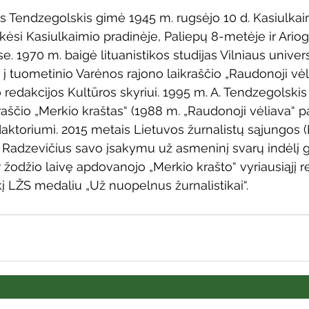
 Aloyzas Tendzegolskis gimė 1945 m. rugsėjo 10 d. Kasiulk
kėsi Kasiulkaimio pradinėje, Paliepų 8-metėje ir Ariog
. 1970 m. baigė lituanistikos studijas Vilniaus univers
 į tuometinio Varėnos rajono laikraščio „Raudonoji vėl
 redakcijos Kultūros skyriui. 1995 m. A. Tendzegolski
raščio „Merkio kraštas“ (1988 m. „Raudonoji vėliava“ p
daktoriumi. 2015 metais Lietuvos žurnalistų sąjungos (
 Radzevičius savo įsakymu už asmeninį svarų indėlį g
 žodžio laivę apdovanojo „Merkio krašto“ vyriausiąjį r
 LŽS medaliu „Už nuopelnus žurnalistikai“.