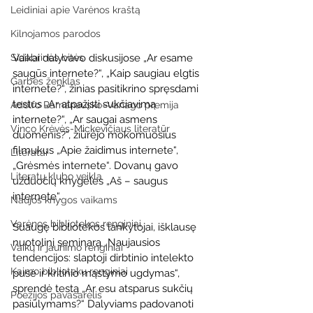
Leidiniai apie Varėnos kraštą
Kilnojamos parodos
Vaikai dalyvavo diskusijose „Ar esame 
Sidabrinės bitės
saugūs internete?“, „Kaip saugiau elgtis 
Garbės ženklas
internete?“, žinias pasitikrino spręsdami 
testus „Ar atpažįsti sukčiavimą 
Adolfo Ramanausko–Vanago premija
internete?“, „Ar saugai asmens 
Vinco Krėvės-Mickevičiaus literatūr
duomenis?“, žiūrėjo mokomuosius 
filmukus „Apie žaidimus internete“, 
Literatai
„Grėsmės internete“. Dovanų gavo 
Literatų klubo veikla
užduočių knygeles „Aš – saugus 
internete“.
Naujos knygos vaikams
Varėnos bibliotekos renginiai
Suaugę bibliotekos lankytojai, išklausę 
nuotolinį seminarą „Naujausios 
Vaikų ir jaunimo renginiai
tendencijos: slaptoji dirbtinio intelekto 
Kaimo bibliotekų renginiai
pusė ir kritinio mąstymo ugdymas“, 
sprendė testą „Ar esu atsparus sukčių 
Poezijos pavasarėlis
pasiūlymams?“ Dalyviams padovanoti 