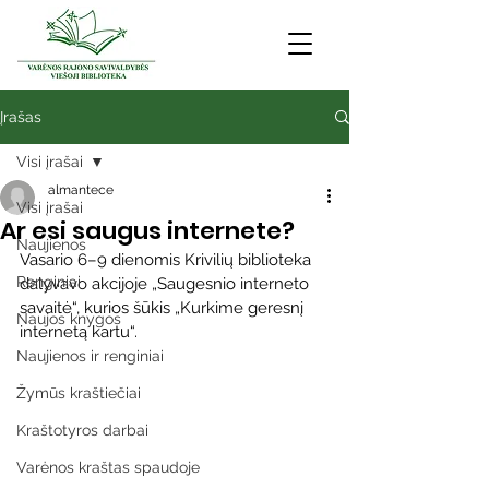
Įrašas
Visi įrašai
almantece
Visi įrašai
Ar esi saugus internete?
Naujienos
Vasario 6–9 dienomis Krivilių biblioteka 
Renginiai
dalyvavo akcijoje „Saugesnio interneto 
savaitė“, kurios šūkis „Kurkime geresnį 
Naujos knygos
internetą kartu“.
Naujienos ir renginiai
Žymūs kraštiečiai
Kraštotyros darbai
Varėnos kraštas spaudoje