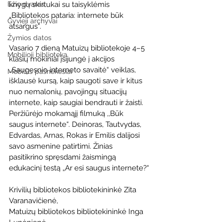
knygų skirtukai su taisyklėmis 
Ežio dvaras
„Bibliotekos pataria: internete būk 
Gyvieji archyvai
atsargus“.
Žymios datos
Vasario 7 dieną Matuizų bibliotekoje 4–5 
Mobilioji biblioteka
klasių mokiniai įsijungė į akcijos 
,,Saugesnio interneto savaitė“ veiklas, 
Mobilūs pašnekesiai
išklausė kursą, kaip saugoti save ir kitus 
nuo nemalonių, pavojingų situacijų 
internete, kaip saugiai bendrauti ir žaisti. 
Peržiūrėjo mokamąjį filmuką ,,Būk 
saugus internete“. Deinoras, Tautvydas, 
Edvardas, Arnas, Rokas ir Emilis dalijosi 
savo asmenine patirtimi. Žinias 
pasitikrino spręsdami žaismingą 
edukacinį testą „Ar esi saugus internete?“
Krivilių bibliotekos bibliotekininkė Zita 
Varanavičienė,
Matuizų bibliotekos bibliotekininkė Inga 