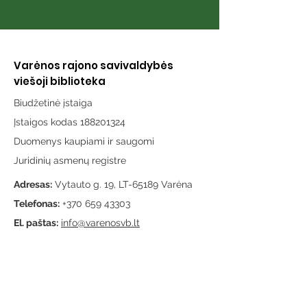
Varėnos rajono savivaldybės
viešoji biblioteka
Biudžetinė įstaiga
Įstaigos kodas 188201324
Duomenys kaupiami ir saugomi
Juridinių asmenų registre
Adresas:
Vytauto g. 19, LT-65189 Varėna
Telefonas:
+370 659 43303
El. paštas:
info@varenosvb.lt
Draugaukime