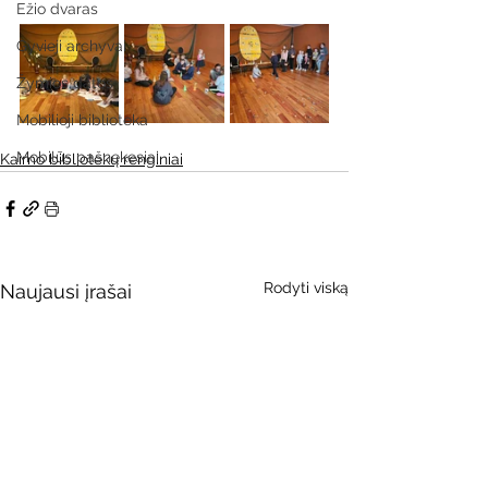
Ežio dvaras
Gyvieji archyvai
Žymios datos
Mobilioji biblioteka
Mobilūs pašnekesiai
Kaimo bibliotekų renginiai
Rodyti viską
Naujausi įrašai