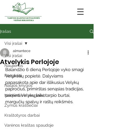
Įrašas
Visi įrašai
almantece
Visi įrašai
Atvelykis Perlojoje
Naujienos
Balandžio 6 dieną Perlojoje vyko smagi 
Renginiai
Velykėlių popietė. Dalyviams 
papasakota apie dar išlikusius Velykų 
Naujos knygos
papročius, primirštas senąsias tradicijas, 
priminti Velykų laikotarpio burtai, 
Naujienos ir renginiai
margučių spalvų ir raštų reikšmės.
Žymūs kraštiečiai
Kraštotyros darbai
Varėnos kraštas spaudoje