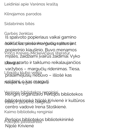
Leidiniai apie Varėnos kraštą
Kilnojamos parodos
Sidabrinės bitės
Garbės ženklas
Iš spalvoto popieriaus vaikai gamino 
Adolfo Ramanausko–Vanago premija
zuikučius, piešė margučių raštus ant 
popierinio kiaušinio. Buvo menamos 
Vinco Krėvės-Mickevičiaus literatūr
mįslės, žaidžiami įvairūs žaidimai. Vyko 
daug azarto ir taiklumo reikalaujančios 
Literatai
varžybos – margučių ridenimas. Tiesa, 
Literatų klubo veikla
pralaimėjusių nebuvo – išlošė kas 
saldainį, o kas margutį.
Naujos knygos vaikams
Varėnos bibliotekos renginiai
Renginį organizavo Perlojos bibliotekos 
bibliotekininkė Nijolė Krivienė ir kultūros 
Vaikų ir jaunimo renginiai
centro vadovė Irena Stoškienė.
Kaimo bibliotekų renginiai
Perlojos bibliotekos bibliotekininkė 
Poezijos pavasarėlis
Nijolė Krivienė