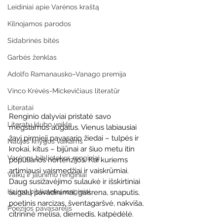
Leidiniai apie Varėnos kraštą
Kilnojamos parodos
Sidabrinės bitės
Garbės ženklas
Adolfo Ramanausko–Vanago premija
Vinco Krėvės-Mickevičiaus literatūr
Literatai
Renginio dalyviai pristatė savo 
Literatų klubo veikla
mėgstamus augalus. Vienus labiausiai 
žavi pirmieji pavasario žiedai – tulpės ir 
Naujos knygos vaikams
krokai, kitus – bijūnai ar šiuo metu itin 
Varėnos bibliotekos renginiai
populiarios hortenzijos. Kai kuriems 
artimiausi vaismedžiai ir vaiskrūmiai. 
Vaikų ir jaunimo renginiai
Daug susižavėjimo sulaukė ir išskirtiniai 
Kaimo bibliotekų renginiai
augalų pavadinimai: gaisrena, snaputis, 
poetinis narcizas, šventagaršvė, nakviša, 
Poezijos pavasarėlis
citrininė melisa, diemedis, katpėdėlė.