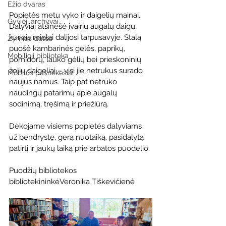
Ežio dvaras
Popietės metu vyko ir daigelių mainai. 
Gyvieji archyvai
Dalyviai atsinešė įvairių augalų daigų, 
kuriais mielai dalijosi tarpusavyje. Stalą 
Žymios datos
puošė kambarinės gėlės, paprikų, 
Mobilioji biblioteka
pomidorų, lauko gėlių bei prieskoninių 
žolių daigeliai – visi jie netrukus surado 
Mobilūs pašnekesiai
naujus namus. Taip pat netrūko 
naudingų patarimų apie augalų 
sodinimą, tręšimą ir priežiūrą.
Dėkojame visiems popietės dalyviams 
už bendrystę, gerą nuotaiką, pasidalytą 
patirtį ir jaukų laiką prie arbatos puodelio.
Puodžių bibliotekos 
bibliotekininkėVeronika Tiškevičienė