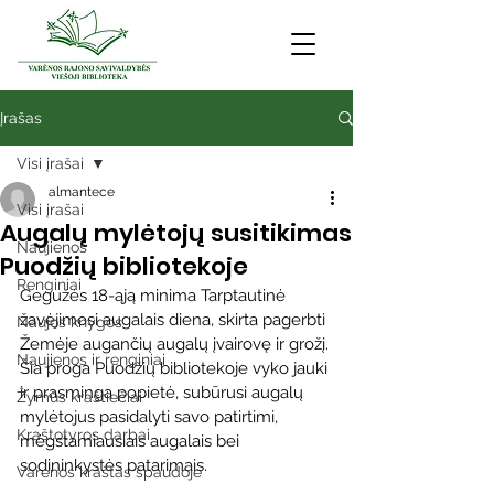
Įrašas
Visi įrašai
almantece
Visi įrašai
Augalų mylėtojų susitikimas
Naujienos
Puodžių bibliotekoje
Renginiai
Gegužės 18-ąją minima Tarptautinė 
žavėjimosi augalais diena, skirta pagerbti 
Naujos knygos
Žemėje augančių augalų įvairovę ir grožį. 
Naujienos ir renginiai
Šia proga Puodžių bibliotekoje vyko jauki 
ir prasminga popietė, subūrusi augalų 
Žymūs kraštiečiai
mylėtojus pasidalyti savo patirtimi, 
Kraštotyros darbai
mėgstamiausiais augalais bei 
sodininkystės patarimais.
Varėnos kraštas spaudoje