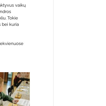
aktyvus vaikų 
endros 
iu. Tokie 
 bei kuria 
kiekvienuose 