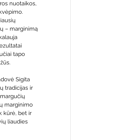
os nuotaikos, 
įkvėpimo. 
iausių 
ų – marginimą 
 biblioteka
kalauja 
ezultatai 
čiai tapo 
ažūs.
dovė Sigita 
 tradicijas ir 
 margučių 
jų marginimo 
 kūrė, bet ir 
ių liaudies 