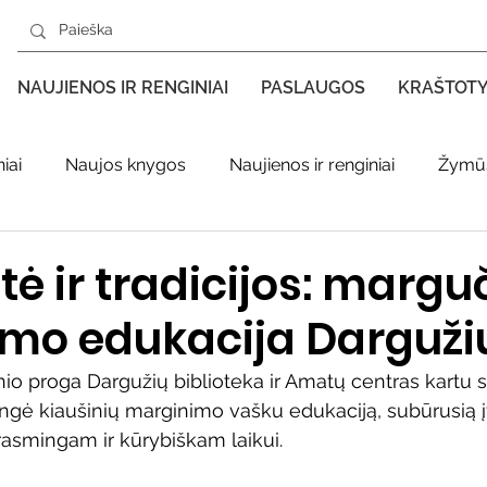
NAUJIENOS IR RENGINIAI
PASLAUGOS
KRAŠTOT
iai
Naujos knygos
Naujienos ir renginiai
Žymūs
s kraštas spaudoje
Leidiniai apie Varėnos kraštą
Ki
ė ir tradicijos: margu
mo edukacija Darguži
enklas
Adolfo Ramanausko–Vanago premija
nio proga Dargužių biblioteka ir Amatų centras kartu s
ė kiaušinių marginimo vašku edukaciją, subūrusią į
ratūr
Literatai
Literatų klubo veikla
Naujos kny
asmingam ir kūrybiškam laikui.