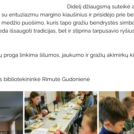
Didelį džiaugsmą suteikė 
i su entuziazmu margino kiaušinius ir prisidėjo prie b
ų medžio puošimo, kuris tapo gražiu bendrystės simbol
da išsaugoti tradicijas, bet ir stiprina tarpusavio ryšius
kų proga linkima šilumos, jaukumo ir gražių akimirkų 
os bibliotekininkė Rimutė Gudonienė