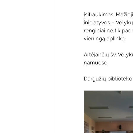
įsitraukimas. Mažiej
iniciatyvos – Velyk
renginiai ne tik pade
vieningą aplinką.
Artėjančių šv. Vely
namuose.
Dargužių bibliotek