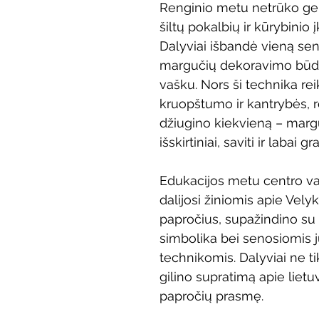
Renginio metu netrūko ger
Vaikų ir jaunimo renginiai
Kaimo bibliotekų renginiai
šiltų pokalbių ir kūrybinio 
Dalyviai išbandė vieną sen
margučių dekoravimo būd
 dvaras
Gyvieji archyvai
Žymios datos
Mobilioji
vašku. Nors ši technika rei
kruopštumo ir kantrybės, r
džiugino kiekvieną – margu
išskirtiniai, saviti ir labai gr
Edukacijos metu centro va
dalijosi žiniomis apie Velykų
papročius, supažindino su
simbolika bei senosiomis 
technikomis. Dalyviai ne tik
gilino supratimą apie lietuv
papročių prasmę.