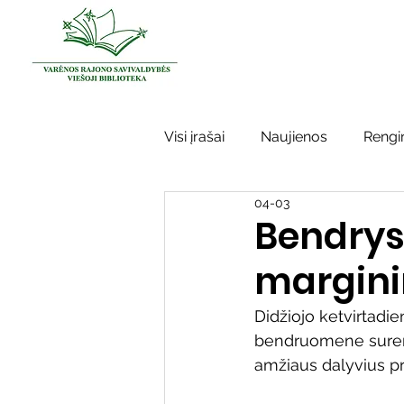
Visi įrašai
Naujienos
Rengin
04-03
Kraštotyros darbai
Varėno
Bendryst
margini
Sidabrinės bitės
Garbės ž
Didžiojo ketvirtadie
bendruomene sureng
Vinco Krėvės-Mickevičiaus lite
amžiaus dalyvius pr