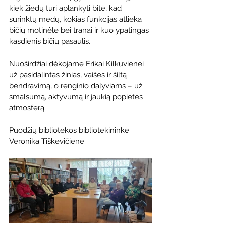
kiek žiedų turi aplankyti bitė, kad 
surinktų medų, kokias funkcijas atlieka 
bičių motinėlė bei tranai ir kuo ypatingas 
kasdienis bičių pasaulis.
Nuoširdžiai dėkojame Erikai Kilkuvienei 
už pasidalintas žinias, vaišes ir šiltą 
bendravimą, o renginio dalyviams – už 
smalsumą, aktyvumą ir jaukią popietės 
atmosferą.
Puodžių bibliotekos bibliotekininkė 
Veronika Tiškevičienė