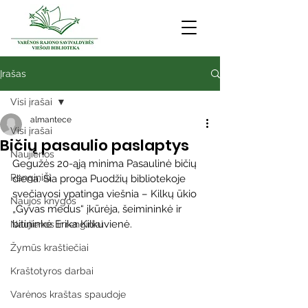
Įrašas
Visi įrašai
almantece
Visi įrašai
Bičių pasaulio paslaptys
Naujienos
Gegužės 20-ąją minima Pasaulinė bičių 
Renginiai
diena. Šia proga Puodžių bibliotekoje 
svečiavosi ypatinga viešnia – Kilkų ūkio 
Naujos knygos
„Gyvas medus“ įkūrėja, šeimininkė ir 
bitininkė Erika Kilkuvienė.
Naujienos ir renginiai
Žymūs kraštiečiai
Kraštotyros darbai
Varėnos kraštas spaudoje