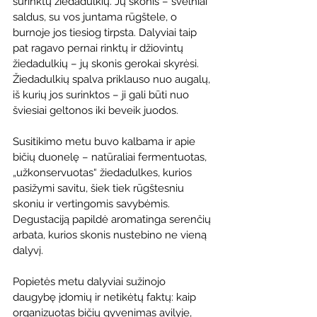
surinktų žiedadulkių. Jų skonis – švelniai 
saldus, su vos juntama rūgštele, o 
burnoje jos tiesiog tirpsta. Dalyviai taip 
pat ragavo pernai rinktų ir džiovintų 
žiedadulkių – jų skonis gerokai skyrėsi. 
Žiedadulkių spalva priklauso nuo augalų, 
iš kurių jos surinktos – ji gali būti nuo 
šviesiai geltonos iki beveik juodos.
Susitikimo metu buvo kalbama ir apie 
bičių duonelę – natūraliai fermentuotas, 
„užkonservuotas“ žiedadulkes, kurios 
pasižymi savitu, šiek tiek rūgštesniu 
skoniu ir vertingomis savybėmis. 
Degustaciją papildė aromatinga serenčių 
arbata, kurios skonis nustebino ne vieną 
dalyvį.
Popietės metu dalyviai sužinojo 
daugybę įdomių ir netikėtų faktų: kaip 
organizuotas bičių gyvenimas avilyje, 