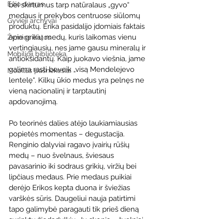
Ežio dvaras
bei skirtumus tarp natūralaus „gyvo“ 
medaus ir prekybos centruose siūlomų 
Gyvieji archyvai
produktų. Erika pasidalijo įdomiais faktais 
apie grikių medų, kuris laikomas vienu 
Žymios datos
vertingiausių, nes jame gausu mineralų ir 
Mobilioji biblioteka
antioksidantų. Kaip juokavo viešnia, jame 
galima rasti beveik „visą Mendelejevo 
Mobilūs pašnekesiai
lentelę“. Kilkų ūkio medus yra pelnęs ne 
vieną nacionalinį ir tarptautinį 
apdovanojimą.
Po teorinės dalies atėjo laukiamiausias 
popietės momentas – degustacija. 
Renginio dalyviai ragavo įvairių rūšių 
medų – nuo švelnaus, šviesaus 
pavasarinio iki sodraus grikių, viržių bei 
lipčiaus medaus. Prie medaus puikiai 
derėjo Erikos kepta duona ir šviežias 
varškės sūris. Daugeliui nauja patirtimi 
tapo galimybė paragauti tik prieš dieną 