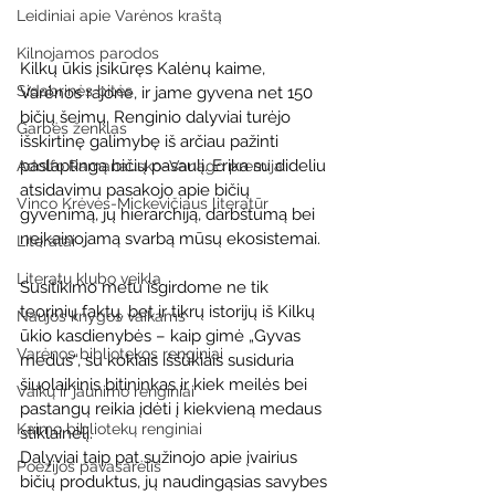
Leidiniai apie Varėnos kraštą
Kilnojamos parodos
Kilkų ūkis įsikūręs Kalėnų kaime, 
Sidabrinės bitės
Varėnos rajone, ir jame gyvena net 150 
bičių šeimų. Renginio dalyviai turėjo 
Garbės ženklas
išskirtinę galimybę iš arčiau pažinti 
paslaptingą bičių pasaulį. Erika su dideliu 
Adolfo Ramanausko–Vanago premija
atsidavimu pasakojo apie bičių 
Vinco Krėvės-Mickevičiaus literatūr
gyvenimą, jų hierarchiją, darbštumą bei 
neįkainojamą svarbą mūsų ekosistemai.
Literatai
Literatų klubo veikla
Susitikimo metu išgirdome ne tik 
teorinių faktų, bet ir tikrų istorijų iš Kilkų 
Naujos knygos vaikams
ūkio kasdienybės – kaip gimė „Gyvas 
Varėnos bibliotekos renginiai
medus“, su kokiais iššūkiais susiduria 
šiuolaikinis bitininkas ir kiek meilės bei 
Vaikų ir jaunimo renginiai
pastangų reikia įdėti į kiekvieną medaus 
Kaimo bibliotekų renginiai
stiklainėlį.
Dalyviai taip pat sužinojo apie įvairius 
Poezijos pavasarėlis
bičių produktus, jų naudingąsias savybes 