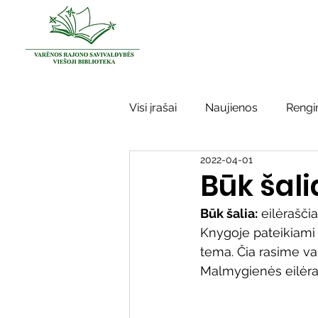
Visi įrašai
Naujienos
Rengin
2022-04-01
Kraštotyros darbai
Varėno
Būk šali
Būk šalia:
 eilėrašči
Sidabrinės bitės
Garbės ž
Knygoje pateikiami 
tema. Čia rasime var
Malmygienės eilėra
Vinco Krėvės-Mickevičiaus lite