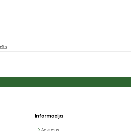
Vaikų ir jaunimo renginiai
Kaimo bibliotekų renginiai
 dvaras
Gyvieji archyvai
Žymios datos
Mobilioji
aštą
Informacija
Apie mus