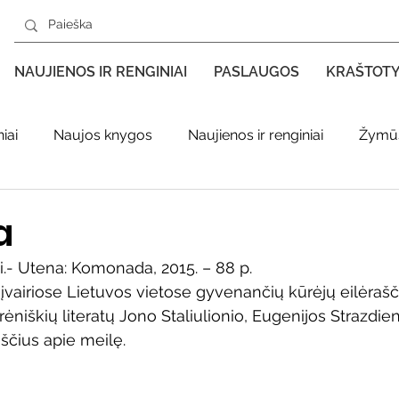
NAUJIENOS IR RENGINIAI
PASLAUGOS
KRAŠTOT
iai
Naujos knygos
Naujienos ir renginiai
Žymūs
s kraštas spaudoje
Leidiniai apie Varėnos kraštą
Ki
a
ai.- Utena: Komonada, 2015. – 88 p.
enklas
Adolfo Ramanausko–Vanago premija
įvairiose Lietuvos vietose gyvenančių kūrėjų eilėrašč
ėniškių literatų Jono Staliulionio, Eugenijos Strazdien
ščius apie meilę.
ratūr
Literatai
Literatų klubo veikla
Naujos kny