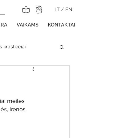
LT
/
EN
YRA
VAIKAMS
KONTAKTAI
 kraštiečiai
lnojamos parodos
iai meilės 
ės, Irenos 
gos vaikams