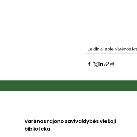
Varėnos bibliotekos renginiai
Poezijos pavasarėlis
Ežio
Leidiniai apie Varėnos kr
Mobilūs pašnekesiai
Varėnos rajono savivaldybės viešoji
biblioteka