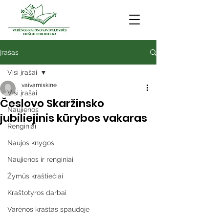
Įrašas
Visi įrašai
vaivamiskine
Visi įrašai
Česlovo Skaržinsko
Naujienos
jubiliejinis kūrybos vakaras
Renginiai
Naujos knygos
Naujienos ir renginiai
Žymūs kraštiečiai
Kraštotyros darbai
Varėnos kraštas spaudoje