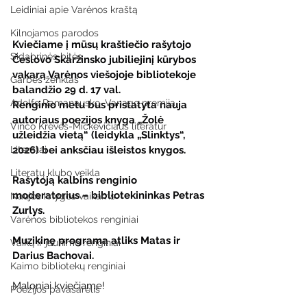
Leidiniai apie Varėnos kraštą
Kilnojamos parodos
Kviečiame į mūsų kraštiečio rašytojo 
Sidabrinės bitės
Česlovo Skaržinsko jubiliejinį kūrybos 
vakarą Varėnos viešojoje bibliotekoje 
Garbės ženklas
balandžio 29 d. 17 val.
Adolfo Ramanausko–Vanago premija
Renginio metu bus pristatyta nauja 
autoriaus poezijos knyga „Žolė 
Vinco Krėvės-Mickevičiaus literatūr
užleidžia vietą“ (leidykla „Slinktys“, 
2026) bei anksčiau išleistos knygos.
Literatai
Literatų klubo veikla
Rašytoją kalbins renginio 
moderatorius – bibliotekininkas Petras 
Naujos knygos vaikams
Zurlys.
Varėnos bibliotekos renginiai
Muzikinę programą atliks Matas ir 
Vaikų ir jaunimo renginiai
Darius Bachovai.
Kaimo bibliotekų renginiai
Maloniai kviečiame!
Poezijos pavasarėlis