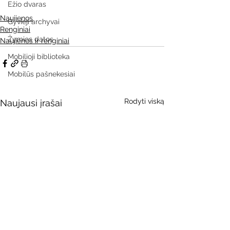
Ežio dvaras
Naujienos
Gyvieji archyvai
Renginiai
Žymios datos
Naujienos ir renginiai
Mobilioji biblioteka
Mobilūs pašnekesiai
Rodyti viską
Naujausi įrašai