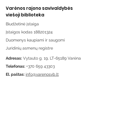
Varėnos rajono savivaldybės
viešoji biblioteka
Biudžetinė įstaiga
Įstaigos kodas 188201324
Duomenys kaupiami ir saugomi
Juridinių asmenų registre
Adresas:
Vytauto g. 19, LT-65189 Varėna
Telefonas:
+370 659 43303
El. paštas:
info@varenosvb.lt
Draugaukime
Informacija
Apie mus