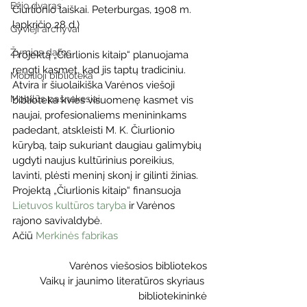
Ežio dvaras
Čiurlionio laiškai. Peterburgas, 1908 m. 
lapkričio 28 d.)
Gyvieji archyvai
Žymios datos
Projektą „Čiurlionis kitaip“ planuojama 
rengti kasmet, kad jis taptų tradiciniu. 
Mobilioji biblioteka
Atvira ir šiuolaikiška Varėnos viešoji 
Mobilūs pašnekesiai
biblioteka kvies visuomenę kasmet vis 
naujai, profesionaliems menininkams 
padedant, atskleisti M. K. Čiurlionio 
kūrybą, taip sukuriant daugiau galimybių 
ugdyti naujus kultūrinius poreikius, 
lavinti, plėsti meninį skonį ir gilinti žinias. 
Projektą „Čiurlionis kitaip“ finansuoja 
Lietuvos kultūros taryba
 ir Varėnos 
rajono savivaldybė.
Ačiū 
Merkinės fabrikas
Varėnos viešosios bibliotekos
Vaikų ir jaunimo literatūros skyriaus 
bibliotekininkė