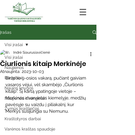
Įrašas
Visi įrašai
Indrė Siaurusiavičienė
Visi įrašai
Čiurlionis kitaip Merkinėje
Naujienos
Atnaujinta:
2023-10-03
Renginiai
Birželio 9-osios vakarą, pučiant gaiviam 
vasaros vėjui, vėl skambėjo „Čiurlionis 
Naujos knygos
kitaip". Šį kartą ypatingoje vietoje – 
Merkinės dvarvietės kiemelyje, medžių 
Naujienos ir renginiai
pavėsyje su vaizdu į piliakalnį, kur 
Žymūs kraštiečiai
Merkys susijungia su Nemunu.
Kraštotyros darbai
Varėnos kraštas spaudoje