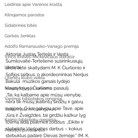
Leidiniai apie Varėnos kraštą
Kilnojamos parodos
Sidabrinės bitės
Garbės ženklas
Adolfo Ramanausko–Vanago premija
Aktoriai Justas Tertelis ir Vesta 
Vinco Krėvės-Mickevičiaus literatūr
Šumilovaitė-Tertelienė susirinkusiųjų 
Literatai
širdis lietė skaitydami M. K Čiurlionio ir 
Sofijos laiškus, o akordeoninkas Nerijus 
Literatų klubo veikla
Bakula  muzikos garsais lydėjo 
klausytojus į Čiurlionio pasaulį.  
Naujos knygos vaikams
„Tai, ką kalbame apie mūsų vienybę, 
Varėnos bibliotekos renginiai
nėra tik mūsų įkaitintų širdžių ir galvų 
svajonė. O kai galvoju apie Tave, apie 
Vaikų ir jaunimo renginiai
Jūrą ir Žvaigždes, tai girdžiu kažkur lyg 
Kaimo bibliotekų renginiai
tolimą aidą psalmės žodžius: „Eikite ir 
stebėkite Viešpaties darbus – kokius 
Poezijos pavasarėlis
stebuklus padarė Dievas žemėje.“ (M. K. 