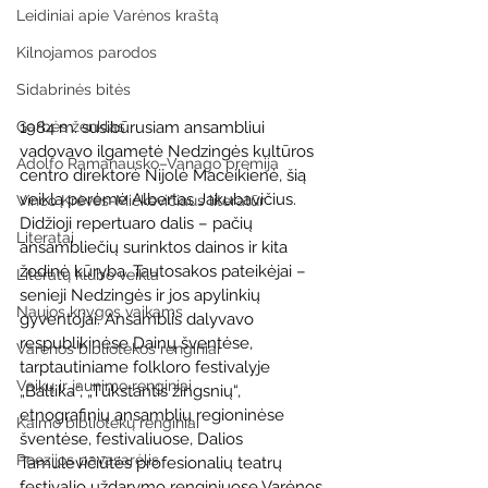
Leidiniai apie Varėnos kraštą
Kilnojamos parodos
Sidabrinės bitės
Garbės ženklas
1984 m. susibūrusiam ansambliui 
vadovavo ilgametė Nedzingės kultūros 
Adolfo Ramanausko–Vanago premija
centro direktorė Nijolė Maceikienė, šią 
veiklą perėmė Albertas Jakubavičius. 
Vinco Krėvės-Mickevičiaus literatūr
Didžioji repertuaro dalis – pačių 
Literatai
ansambliečių surinktos dainos ir kita 
žodinė kūryba. Tautosakos pateikėjai – 
Literatų klubo veikla
senieji Nedzingės ir jos apylinkių 
Naujos knygos vaikams
gyventojai. Ansamblis dalyvavo 
respublikinėse Dainų šventėse, 
Varėnos bibliotekos renginiai
tarptautiniame folkloro festivalyje 
Vaikų ir jaunimo renginiai
„Baltika“, „Tūkstantis žingsnių“, 
etnografinių ansamblių regioninėse 
Kaimo bibliotekų renginiai
šventėse, festivaliuose, Dalios 
Poezijos pavasarėlis
Tamulevičiūtės profesionalių teatrų 
festivalio uždarymo renginiuose Varėnos 