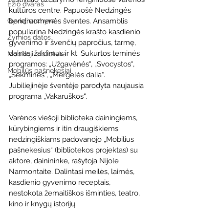
Ežio dvaras
kultūros centre. Papuošė Nedzingės 
Gyvieji archyvai
bendruomenės šventes. Ansamblis 
populiarina Nedzingės krašto kasdienio 
Žymios datos
gyvenimo ir švenčių papročius, tarmę, 
dainas, žaidimus ir kt. Sukurtos teminės 
Mobilioji biblioteka
programos: „Užgavėnės“, „Svocystos“, 
Mobilūs pašnekesiai
„Sekminės“, „Mergelės dalia“. 
Jubiliejinėje šventėje parodyta naujausia 
programa „Vakaruškos“.
Varėnos viešoji biblioteka dainingiems, 
kūrybingiems ir itin draugiškiems 
nedzingiškiams padovanojo „Mobilius 
pašnekesius“ (bibliotekos projektas) su 
aktore, dainininke, rašytoja Nijole 
Narmontaite. Dalintasi meilės, laimės, 
kasdienio gyvenimo receptais, 
nestokota žemaitiškos išminties, teatro, 
kino ir knygų istorijų.