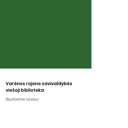
Naujųjų Valki
bibliotekoje
Varėnos rajono savivaldybės
viešoji biblioteka
Biudžetinė įstaiga
Įstaigos kodas 188201324
Duomenys kaupiami ir saugomi
Juridinių asmenų registre