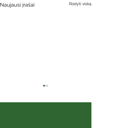
Rodyti viską
Naujausi įrašai
Kaip kalba siela