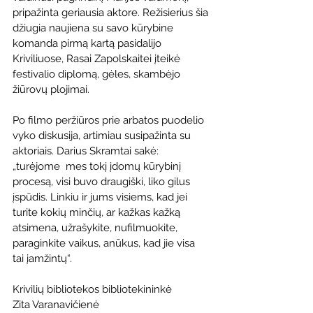
pripažinta geriausia aktore. Režisierius šia 
džiugia naujiena su savo kūrybine 
komanda pirmą kartą pasidalijo 
Kriviliuose, Rasai Zapolskaitei įteikė 
festivalio diplomą, gėles, skambėjo 
žiūrovų plojimai.
Po filmo peržiūros prie arbatos puodelio 
vyko diskusija, artimiau susipažinta su 
aktoriais. Darius Skramtai sakė: 
„turėjome  mes tokį įdomų kūrybinį 
procesą, visi buvo draugiški, liko gilus 
įspūdis. Linkiu ir jums visiems, kad jei 
turite kokių minčių, ar kažkas kažką  
atsimena, užrašykite, nufilmuokite, 
paraginkite vaikus, anūkus, kad jie visa  
tai įamžintų“.
Krivilių bibliotekos bibliotekininkė 
Zita Varanavičienė