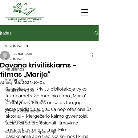
Įrašas
Visi įrašai
almantece
Visi įrašai
Dovana kriviliškiams –
Naujienos
filmas „Marija“
Renginiai
Atnaujinta:
2023-10-04
Rugsėjo 29 d. Krivilių bibliotekoje vyko 
Naujos knygos
trumpametražio meninio filmo „Marija“ 
Naujienos ir renginiai
pristatymas. Filmas unikalus tuo, jog 
jame vaidino daugiausia neprofesionalūs 
Žymūs kraštiečiai
aktoriai – Mergežerio kaimo gyventojai, 
Kraštotyros darbai
tačiau dirbo profesionali filmavimo 
komanda ir montuotojai. Filme 
Varėnos kraštas spaudoje
pasakojama apie tragišką šeimos likimą 