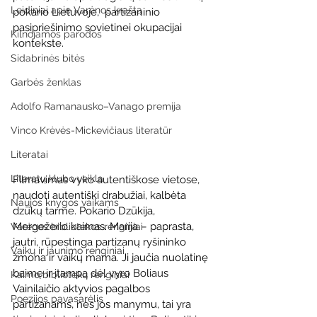
Leidiniai apie Varėnos kraštą
pokario Lietuvoje,  partizaninio 
pasipriešinimo sovietinei okupacijai 
Kilnojamos parodos
kontekste. 
Sidabrinės bitės
Garbės ženklas
Adolfo Ramanausko–Vanago premija
Vinco Krėvės-Mickevičiaus literatūr
Literatai
Literatų klubo veikla
Filmavimas vyko autentiškose vietose, 
naudoti autentiški drabužiai, kalbėta 
Naujos knygos vaikams
dzūkų tarme. Pokario Dzūkija, 
Mergežerio kaimas. Marija – paprasta, 
Varėnos bibliotekos renginiai
jautri, rūpestinga partizanų ryšininko 
Vaikų ir jaunimo renginiai
žmona ir vaikų mama. Ji jaučia nuolatinę 
baimę ir įtampą dėl vyro Boliaus 
Kaimo bibliotekų renginiai
Vainilaičio aktyvios pagalbos 
Poezijos pavasarėlis
partizanams, nes jos manymu, tai yra 