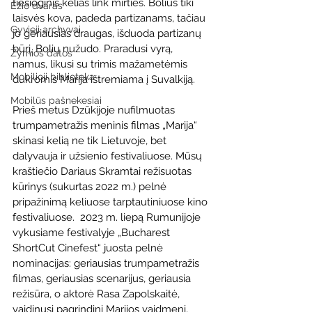
tiesioginis kelias link mirties. Bolius tiki 
Ežio dvaras
laisvės kova, padeda partizanams, tačiau 
Gyvieji archyvai
jo geriausias draugas, išduoda partizanų 
būrį, Bolių nužudo. Praradusi vyrą, 
Žymios datos
namus, likusi su trimis mažametėmis 
Mobilioji biblioteka
dukromis Marija ištremiama į Suvalkiją. 
Mobilūs pašnekesiai
Prieš metus Dzūkijoje nufilmuotas 
trumpametražis meninis filmas „Marija“ 
skinasi kelią ne tik Lietuvoje, bet  
dalyvauja ir užsienio festivaliuose. Mūsų 
kraštiečio Dariaus Skramtai režisuotas 
kūrinys (sukurtas 2022 m.) pelnė 
pripažinimą keliuose tarptautiniuose kino 
festivaliuose.  2023 m. liepą Rumunijoje 
vykusiame festivalyje „Bucharest 
ShortCut Cinefest“ juosta pelnė 
nominacijas: geriausias trumpametražis 
filmas, geriausias scenarijus, geriausia 
režisūra, o aktorė Rasa Zapolskaitė, 
vaidinusi pagrindinį Marijos vaidmenį, 